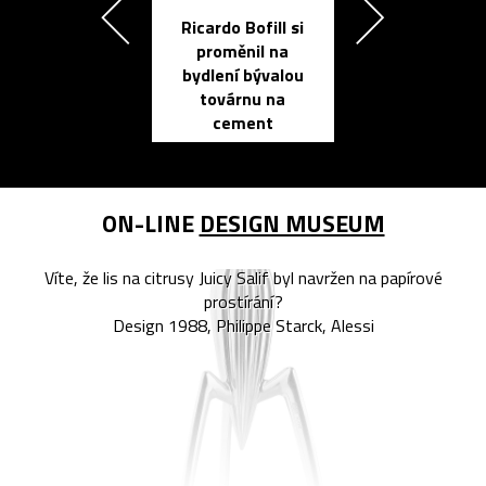
Ricardo Bofill si
Přichází ten
proměnil na
propracovan
bydlení bývalou
elektronic
továrnu na
zápisník
cement
reMarkable
ON-LINE
DESIGN MUSEUM
Víte, že lis na citrusy Juicy Salif byl navržen na papírové
prostírání?
Design 1988, Philippe Starck, Alessi