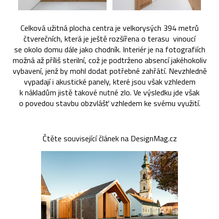
Celková užitná plocha centra je velkorysých 394 metrů
čtverečních, která je ještě rozšířena o terasu vinoucí
se okolo domu dále jako chodník. Interiér je na fotografiích
možná až příliš sterilní, což je podtrženo absencí jakéhokoliv
vybavení, jenž by mohl dodat potřebné zahřátí. Nevzhledně
vypadají i akustické panely, které jsou však vzhledem
k nákladům jistě takové nutné zlo. Ve výsledku jde však
o povedou stavbu obzvlášť vzhledem ke svému využití.
Čtěte související článek na DesignMag.cz