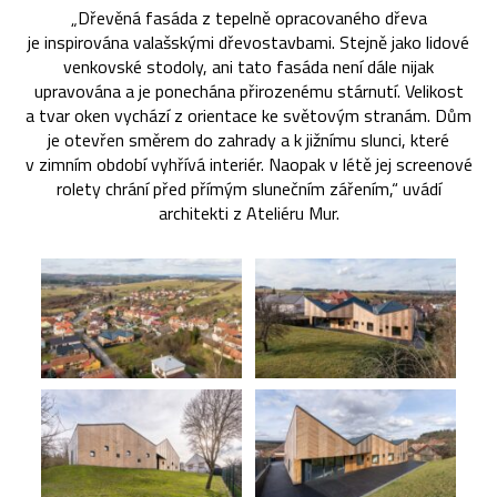
„Dřevěná fasáda z tepelně opracovaného dřeva
je inspirována valašskými dřevostavbami. Stejně jako lidové
venkovské stodoly, ani tato fasáda není dále nijak
upravována a je ponechána přirozenému stárnutí. Velikost
a tvar oken vychází z orientace ke světovým stranám. Dům
je otevřen směrem do zahrady a k jižnímu slunci, které
v zimním období vyhřívá interiér. Naopak v létě jej screenové
rolety chrání před přímým slunečním zářením,“ uvádí
architekti z Ateliéru Mur.