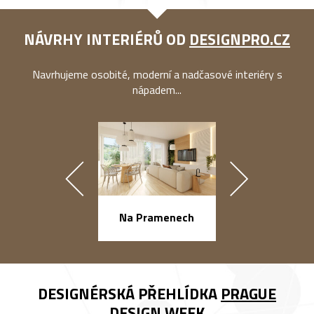
NÁVRHY INTERIÉRŮ OD
DESIGNPRO.CZ
Navrhujeme osobité, moderní a nadčasové interiéry s
nápadem...
náměstí Na Ba
Na Pramenech
DESIGNÉRSKÁ PŘEHLÍDKA
PRAGUE
DESIGN WEEK