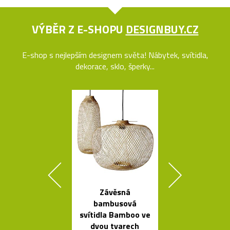
VÝBĚR Z E-SHOPU
DESIGNBUY.CZ
E-shop s nejlepším designem světa! Nábytek, svítidla,
dekorace, sklo, šperky...
Závěsná
Ručně vyráb
bambusová
stolička Stool
svítidla Bamboo ve
roku 193
dvou tvarech