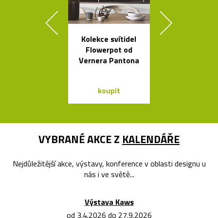
Kolekce svítidel
Česká miska 
Flowerpot od
s ukrytý
Vernera Pantona
srdečním tv
koupit
koupit
VYBRANÉ AKCE Z
KALENDÁŘE
Nejdůležitější akce, výstavy, konference v oblasti designu u
nás i ve světě...
Výstava Kaws
od 3.4.2026 do 27.9.2026