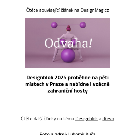
Čtěte související článek na DesignMag.cz
Designblok 2025 proběhne na pěti
místech v Praze a nabídne i vzácné
zahraniční hosty
Čtěte další články na téma
Designblok
a
dřevo
Foto a z
droj:
Lubomír Kuča