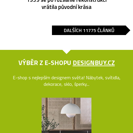
vrátila původní krása
DALŠÍCH 11775 ČLÁNKŮ
VÝBĚR Z E-SHOPU
DESIGNBUY.CZ
E-shop s nejlepším designem světa! Nábytek, svítidla,
dekorace, sklo, šperky...