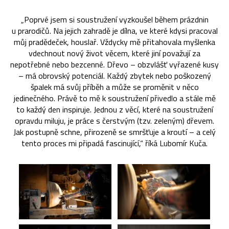
„Poprvé jsem si soustružení vyzkoušel během prázdnin
u prarodičů. Na jejich zahradě je dílna, ve které kdysi pracoval
můj pradědeček, houslař. Vždycky mě přitahovala myšlenka
vdechnout nový život věcem, které jiní považují za
nepotřebné nebo bezcenné. Dřevo – obzvlášť vyřazené kusy
– má obrovský potenciál. Každý zbytek nebo poškozený
špalek má svůj příběh a může se proměnit v něco
jedinečného. Právě to mě k soustružení přivedlo a stále mě
to každý den inspiruje. Jednou z věcí, které na soustružení
opravdu miluju, je práce s čerstvým (tzv. zeleným) dřevem.
Jak postupně schne, přirozeně se smršťuje a kroutí – a celý
tento proces mi připadá fascinující,“ říká Lubomír Kuča.