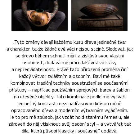
„Tyto změny dávají každému kusu dřeva jedinečný tvar
a charakter, takže žádné dvě věci nejsou stejné. Sledovat, jak
se dřevo během schnutí mění a získává svou vlastní
osobnost, dodává mé práci další vrstvu krásy
a nepředvídatelnosti. Právě tato přirozená proměna činí
každý výtvor zvláštním a osobním. Baví mě také
kombinovat tradiční techniky soustružení se současnými
přístupy – například používáním sprejových barev a šablon
na dřevěné objekty. Tato kombinace podle mě vytváří
jedinečný kontrast mezi nadčasovou krásou ručně
opracovaného dřeva a moderním výtvarným vyjádřením.
Je to pro mě způsob, jak vzdát hold starému řemeslu, ale
zároveň do něj vtisknout svůj osobní styl – a vytvářet tak
díla, která působí klasicky i současně,“ dodává.