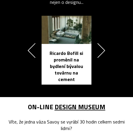
nejen o designu...
Ricardo Bofill si
Přichází ten
proměnil na
propracovan
bydlení bývalou
elektronic
továrnu na
zápisník
cement
reMarkable
ON-LINE
DESIGN MUSEUM
Víte, že jedna váza Savoy se vyrábí 30 hodin celkem sedmi
lidmi?