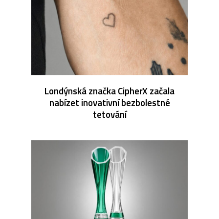
Londýnská značka CipherX začala
nabízet inovativní bezbolestné
tetování