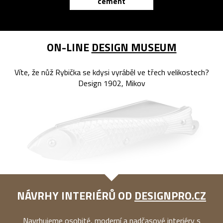
cement
reMarkable
ON-LINE
DESIGN MUSEUM
Víte, že nůž Rybička se kdysi vyráběl ve třech velikostech?
Design 1902, Mikov
NÁVRHY INTERIÉRŮ OD
DESIGNPRO.CZ
Navrhujeme osobité, moderní a nadčasové interiéry s