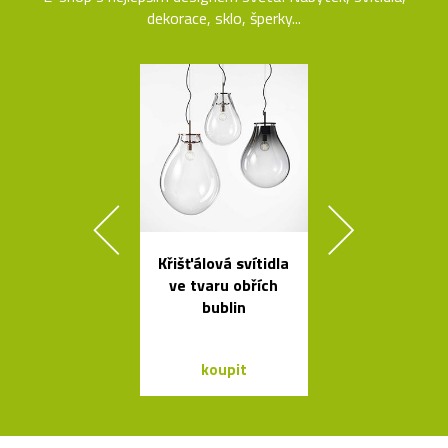
dekorace, sklo, šperky...
Křišťálová svítidla
Geometric
ve tvaru obřích
tvarovaná sví
bublin
Form
koupit
koupit