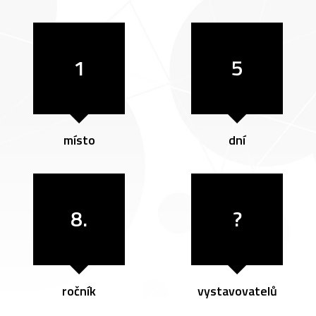
1
5
místo
dní
8.
?
ročník
vystavovatelů