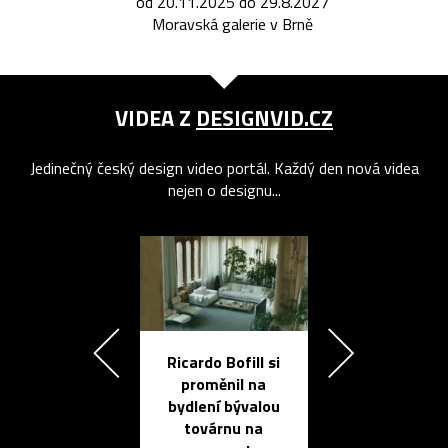
od 20.11.2025 do 29.8.2027
Moravská galerie v Brně
VIDEA Z
DESIGNVID.CZ
Jedinečný český design video portál. Každý den nová videa
nejen o designu...
Ricardo Bofill si
Přichází ten
proměnil na
propracovan
bydlení bývalou
elektronic
továrnu na
zápisník