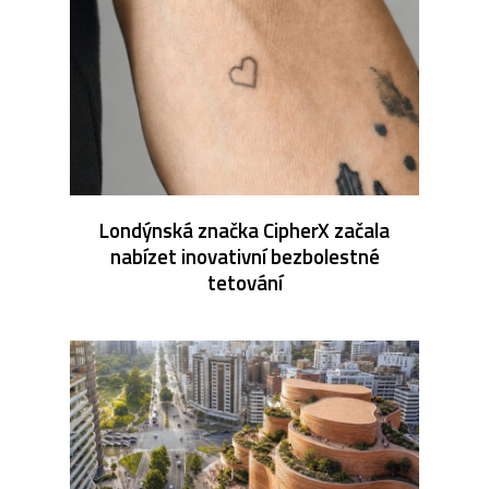
Londýnská značka CipherX začala
nabízet inovativní bezbolestné
tetování