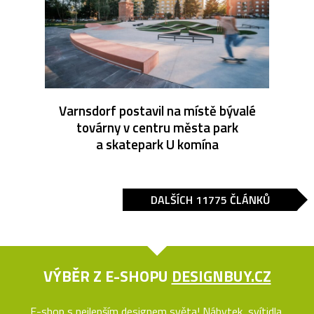
Varnsdorf postavil na místě bývalé
továrny v centru města park
a skatepark U komína
DALŠÍCH 11775 ČLÁNKŮ
VÝBĚR Z E-SHOPU
DESIGNBUY.CZ
E-shop s nejlepším designem světa! Nábytek, svítidla,