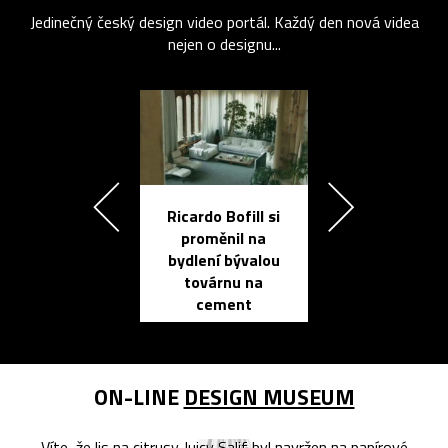
Jedinečný český design video portál. Každý den nová videa
nejen o designu...
Ricardo Bofill si
Přichází ten
proměnil na
propracovan
bydlení bývalou
elektronic
továrnu na
zápisník
cement
reMarkable
ON-LINE
DESIGN MUSEUM
Víte, že lis na citrusy Juicy Salif byl navržen na papírové