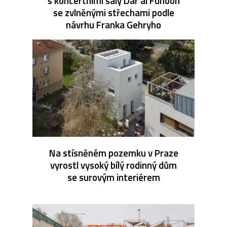
s koncertními sály Dar al Funoon
se zvlněnými střechami podle
návrhu Franka Gehryho
Na stísněném pozemku v Praze
vyrostl vysoký bílý rodinný dům
se surovým interiérem