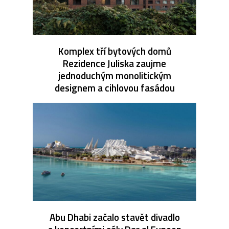
Komplex tří bytových domů
Rezidence Juliska zaujme
jednoduchým monolitickým
designem a cihlovou fasádou
Abu Dhabi začalo stavět divadlo