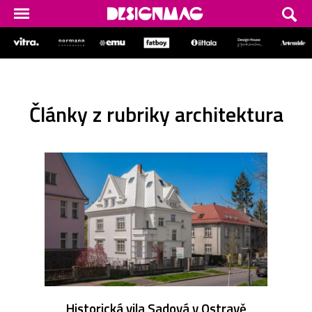
Články z rubriky architektura
Historická vila Sadová v Ostravě