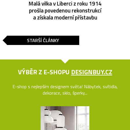
Malá vilka v Liberci z roku 1914
prošla povedenou rekonstrukcí
a získala moderní přístavbu
STARŠÍ ČLÁNKY
VÝBĚR Z E-SHOPU
DESIGNBUY.CZ
E-shop s nejlepším designem světa! Nábytek, svítidla,
dekorace, sklo, šperky...