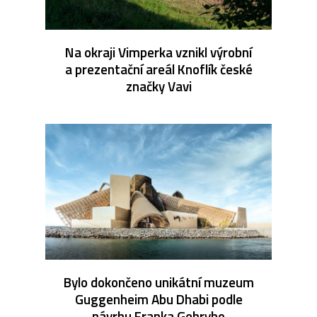
Na okraji Vimperka vznikl výrobní
a prezentační areál Knoflík české
značky Vavi
Bylo dokončeno unikátní muzeum
Guggenheim Abu Dhabi podle
návrhu Franka Gehryho