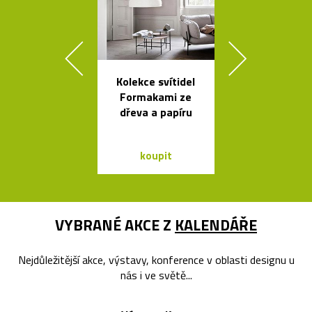
Kolekce svítidel
Ikonická kol
Formakami ze
lamp Tolome
dřeva a papíru
Artemid
koupit
koupit
VYBRANÉ AKCE Z
KALENDÁŘE
Nejdůležitější akce, výstavy, konference v oblasti designu u
nás i ve světě...