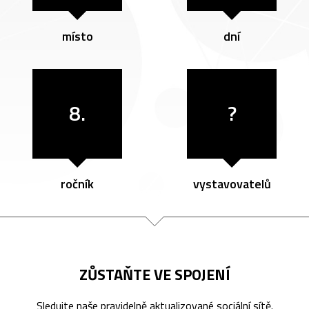
místo
dní
8.
?
ročník
vystavovatelů
ZŮSTAŇTE VE SPOJENÍ
Sledujte naše pravidelně aktualizované sociální sítě.