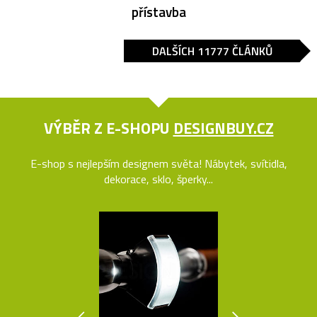
přístavba
DALŠÍCH 11777 ČLÁNKŮ
VÝBĚR Z E-SHOPU
DESIGNBUY.CZ
E-shop s nejlepším designem světa! Nábytek, svítidla,
dekorace, sklo, šperky...