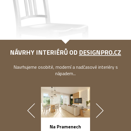
NÁVRHY INTERIÉRŮ OD
DESIGNPRO.CZ
Navrhujeme osobité, moderní a nadčasové interiéry s
nápadem...
náměstí Na Ba
Na Pramenech