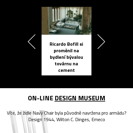
Ricardo Bofill si
Přichází ten
proměnil na
propracovan
bydlení bývalou
elektronic
továrnu na
zápisník
cement
reMarkable
ON-LINE
DESIGN MUSEUM
Víte, že židle Navy Chair byla původně navržena pro armádu?
Design 1944, Wilton C. Dinges, Emeco