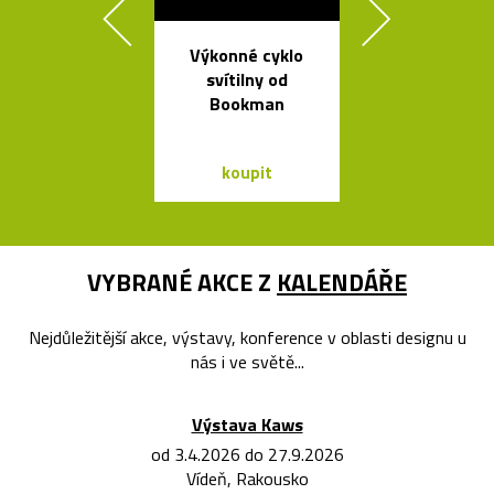
Výkonné cyklo
Stolek Tabl
svítilny od
kovovou desk
Bookman
tvaru mís
koupit
koupit
VYBRANÉ AKCE Z
KALENDÁŘE
Nejdůležitější akce, výstavy, konference v oblasti designu u
nás i ve světě...
Výstava Kaws
od 3.4.2026 do 27.9.2026
Vídeň, Rakousko