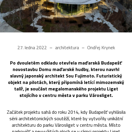
27. ledna 2022
architektura
Ondřej Krynek
Po dvouletém odkladu otevřela maďarská Budapešť
novostavbu Domu maďarské hudby, kterou navrhl
slavný japonský architekt Sou Fujimoto. Futuristický
objekt na pilotách, který připomíná letící mimozemský
talíř, je součást megalomanského projektu Liget
stojícího v centru města v parku Városliget.
Začátek projektu sahá do roku 2014, kdy Budapešť vyhlásila
sérii architektonických soutěží, které by vytvořily unikátní
architekturu do parku Városliget v centru města. Místo
parkovišť a nevyužitých ploch se v rámci projektu Liget