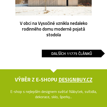
V obci na Vysočině vznikla nedaleko
rodinného domu moderně pojatá
stodola
DALŠÍCH 11775 ČLÁNKŮ
VÝBĚR Z E-SHOPU
DESIGNBUY.CZ
E-shop s nejlepším designem světa! Nábytek, svítidla,
dekorace, sklo, šperky...