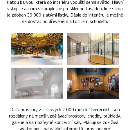
zlatou barvou, která do interiéru vpouští denní světlo. Hlavní
vstup je atrium s kompletně prosklenou fasádou, kde strop
je zdoben 30 000 zlatými lístky. Dásle do interiéru je možné
se dostat po dřevěném a točitém schodišti.
Další prostory z celkových 2 000 metrů čtverečních jsou
rozděleny na menší vzdělávací prostory, chodby, průhledy,
galerie a samozřejmě koncertní sály. Plánují se zde živá
vystoupení, nahrávání interpretů, prostory pro