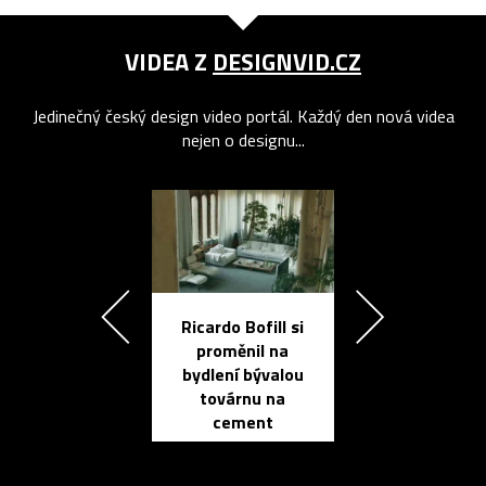
VIDEA Z
DESIGNVID.CZ
Jedinečný český design video portál. Každý den nová videa
nejen o designu...
Ricardo Bofill si
Přichází ten
proměnil na
propracovan
bydlení bývalou
elektronic
továrnu na
zápisník
cement
reMarkable