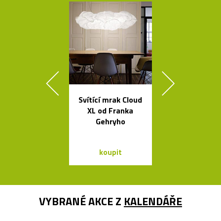
Svítící mrak Cloud
Stolek Tabl
XL od Franka
kovovou desk
Gehryho
tvaru mís
koupit
koupit
VYBRANÉ AKCE Z
KALENDÁŘE