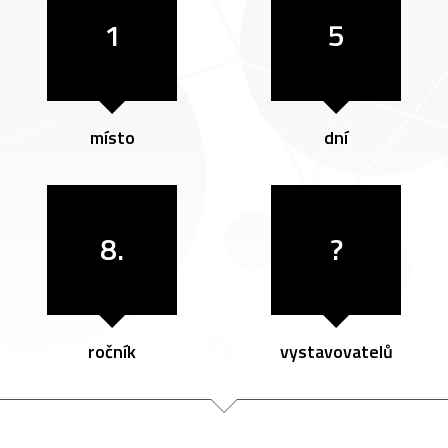
1
5
místo
dní
8.
?
ročník
vystavovatelů