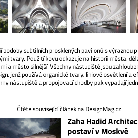
í podoby subtilních prosklených pavilonů s výraznou 
ými tvary. Použití kovu odkazuje na historii města, děl
mi a město silnější. Všechny nástupiště jsou zahloube
sign, jenž používá organické tvary, liniové osvětlení a e
hny nástupiště a propojovací chodby pak vypadají jedn
Čtěte související článek na DesignMag.cz
Zaha Hadid Architec
postaví v Moskvě