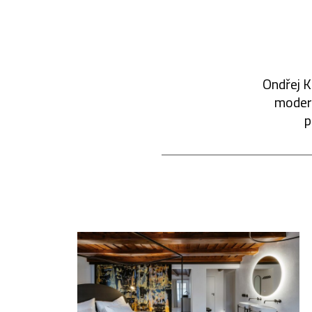
Ondřej K
modern
p