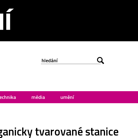
echnika
média
umění
rganicky tvarované stanice