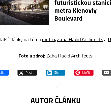
futuristickou stanic
metra Klenoviy
Boulevard
další články na téma
metro
,
Zaha Hadid Architects
a
U
Foto a z
droj:
Zaha Hadid Architects
AUTOR ČLÁNKU