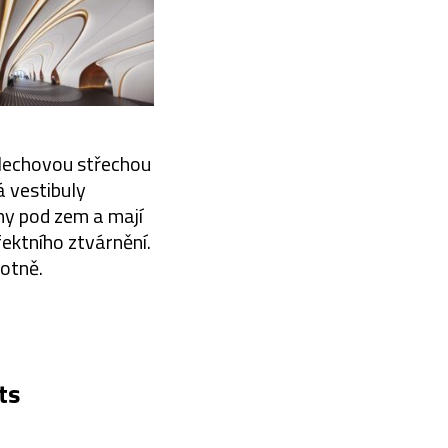
plechovou střechou
á vestibuly
ny pod zem a mají
fektního ztvárnění.
otně.
ts