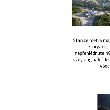
Stanice metra maj
s organick
nepřehlédnutelný
vždy originální de
Všec