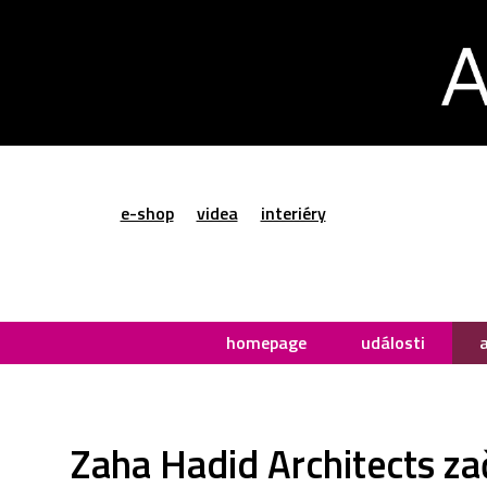
e-shop
videa
interiéry
homepage
události
Zaha Hadid Architects zač