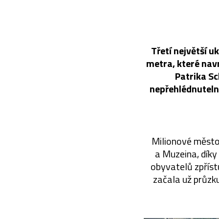
Třetí největší 
metra, které nav
Patrika Sc
nepřehlédnutelný
Milionové město 
a Muzeina, díky
obyvatelů zpříst
začala už průzk