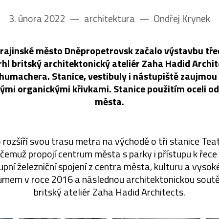
3. února 2022
––
architektura
––
Ondřej Krynek
ukrajinské město Dněpropetrovsk začalo výstavbu tře
rhl britský architektonický ateliér Zaha Hadid Archi
humachera. Stanice, vestibuly i nástupiště zaujmo
mi organickými křivkami. Stanice použitím oceli odk
města.
rozšíří svou trasu metra na východě o tři stanice Tea
 čemuž propojí centrum města s parky i přístupu k řec
upní železniční spojení z centra města, kulturu a vysok
umem v roce 2016 a následnou architektonickou soutěž
britský ateliér Zaha Hadid Architects.