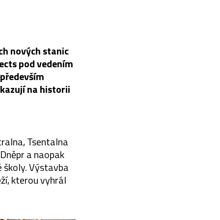
ch nových stanic
tects pod vedením
u především
azují na historii
tralna, Tsentalna
e Dněpr a naopak
é školy. Výstavba
í, kterou vyhrál