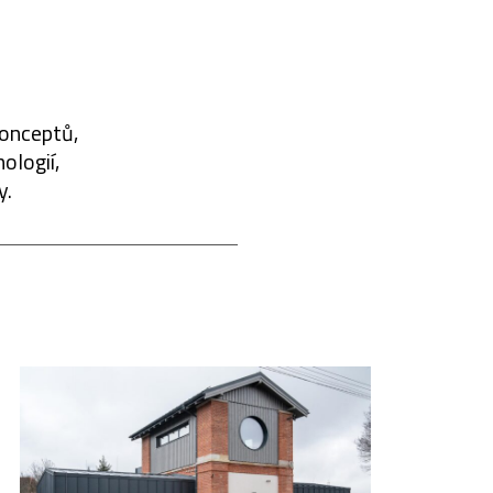
konceptů,
ologií,
y.