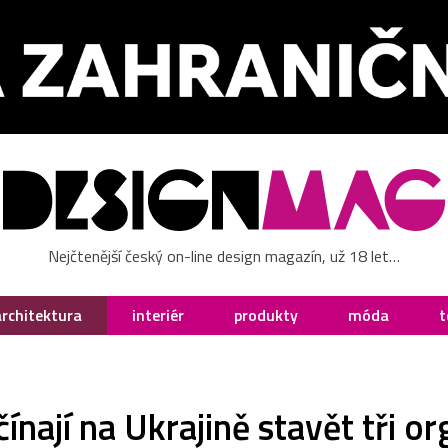
Nejčtenější český on-line design magazín, už 18 let…
architektura
interiér
produkty
móda
t
ínají na Ukrajině stavět tři o