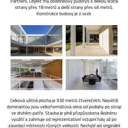
Partners. Objekt má obdélníkový půdorys s délkou kratší
strany přes 18 metrů a delší strany přes 46 metrů.
Konstrukce budovy je z oceli.
Celková užitná plocha je 930 metrů čtverečních. Největší
dominantou jsou velkoformátová okna od podlahy po strop
ve druhém patře. Stavba je plně přizpůsobena školnímu
využití a zahrnuje od reprezentativní vstupní haly až po
zasedací místnosti různých velikostí. Nechybí ani originální