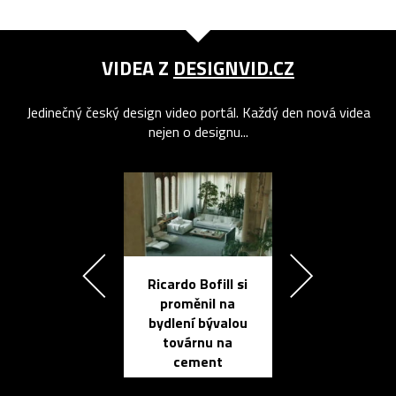
VIDEA Z
DESIGNVID.CZ
Jedinečný český design video portál. Každý den nová videa
nejen o designu...
Ricardo Bofill si
Přichází ten
proměnil na
propracovan
bydlení bývalou
elektronic
továrnu na
zápisník
cement
reMarkable