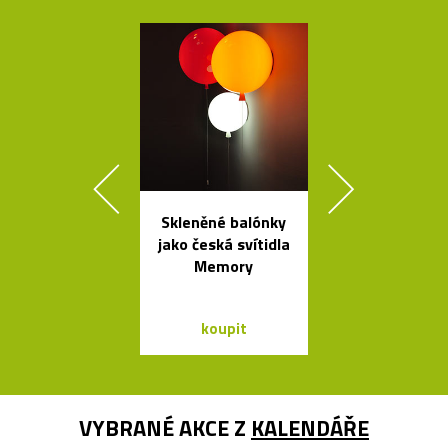
Skleněné balónky
Ikonická la
jako česká svítidla
Tizio od Ric
Memory
Sappera
koupit
koupit
VYBRANÉ AKCE Z
KALENDÁŘE