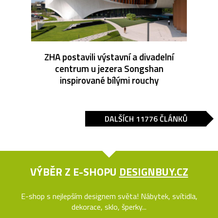
ZHA postavili výstavní a divadelní
centrum u jezera Songshan
inspirované bílými rouchy
DALŠÍCH 11776 ČLÁNKŮ
VÝBĚR Z E-SHOPU
DESIGNBUY.CZ
E-shop s nejlepším designem světa! Nábytek, svítidla,
dekorace, sklo, šperky...