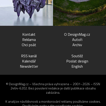
Kontakt
O DesignMag.cz
Reklama
Autoři
Chci psát
Archiv
RSS kanál
Soutěž
Kalendář
Poslat design
Newsletter
English
© DesignMag.cz – Všechna práva vyhrazena – 2007–2026 – ISSN
2464-6202.
Bez povolení redakce je další publikace obsahu
zakázána.
K analýze návštěvnosti a monitorování reklamy používáme
cookies
.
Používáním webu s tím vyjadřujete souhlas.