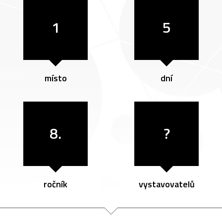
1
5
místo
dní
8.
?
ročník
vystavovatelů