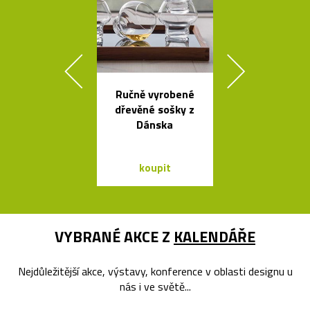
Ručně vyrobené
Luxusní kulat
dřevěné sošky z
oválný stůl B
Dánska
od Bontempi
koupit
koupit
VYBRANÉ AKCE Z
KALENDÁŘE
Nejdůležitější akce, výstavy, konference v oblasti designu u
nás i ve světě...