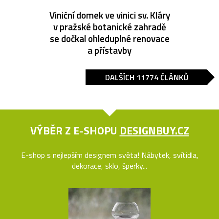
Viniční domek ve vinici sv. Kláry
v pražské botanické zahradě
se dočkal ohleduplné renovace
a přístavby
DALŠÍCH 11774 ČLÁNKŮ
VÝBĚR Z E-SHOPU
DESIGNBUY.CZ
E-shop s nejlepším designem světa! Nábytek, svítidla,
dekorace, sklo, šperky...