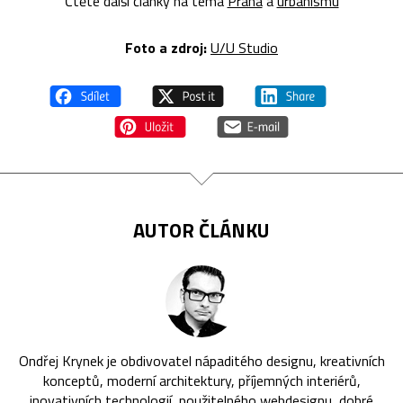
Čtěte další články na téma
Praha
a
urbanismu
Foto a z
droj:
U/U Studio
AUTOR ČLÁNKU
Ondřej Krynek je obdivovatel nápaditého designu, kreativních
konceptů, moderní architektury, příjemných interiérů,
inovativních technologií, použitelného webdesignu, dobré