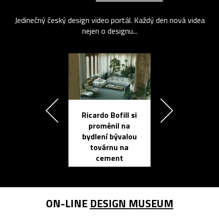
Jedinečný český design video portál. Každý den nová videa
nejen o designu...
Ricardo Bofill si
Přichází ten
proměnil na
propracovan
bydlení bývalou
elektronic
továrnu na
zápisník
cement
reMarkable
ON-LINE
DESIGN MUSEUM