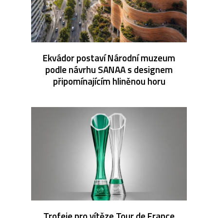
Ekvádor postaví Národní muzeum
podle návrhu SANAA s designem
připomínajícím hliněnou horu
Trofeje pro vítěze Tour de France