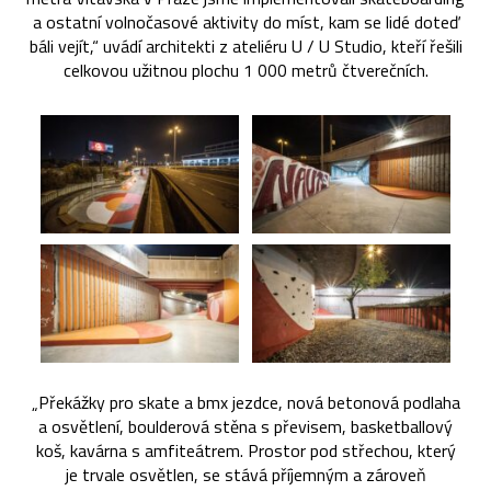
a ostatní volnočasové aktivity do míst, kam se lidé doteď
báli vejít,“ uvádí architekti z ateliéru U / U Studio, kteří řešili
celkovou užitnou plochu 1 000 metrů čtverečních.
„Překážky pro skate a bmx jezdce, nová betonová podlaha
a osvětlení, boulderová stěna s převisem, basketballový
koš, kavárna s amfiteátrem. Prostor pod střechou, který
je trvale osvětlen, se stává příjemným a zároveň