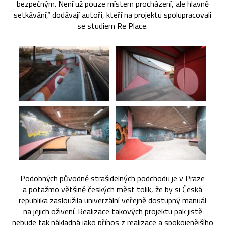
bezpečným. Není už pouze místem procházení, ale hlavně
setkávání,“ dodávají autoři, kteří na projektu spolupracovali
se studiem Re Place.
Podobných původně strašidelných podchodu je v Praze
a potažmo většině českých měst tolik, že by si Česká
republika zasloužila univerzální veřejně dostupný manuál
na jejich oživení. Realizace takových projektu pak jistě
nebude tak nákladná jako přínos z realizace a spokojenějšího