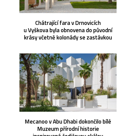
Chátrající fara v Drnovicích
u Vyškova byla obnovena do původní
krásy včetně kolonády se zastávkou
Mecanoo v Abu Dhabi dokončilo bílé
Muzeum přírodní historie
inspirované čedičovou skálou