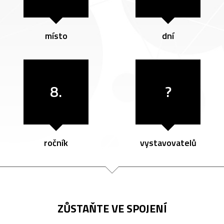
místo
dní
8.
?
ročník
vystavovatelů
ZŮSTAŇTE VE SPOJENÍ