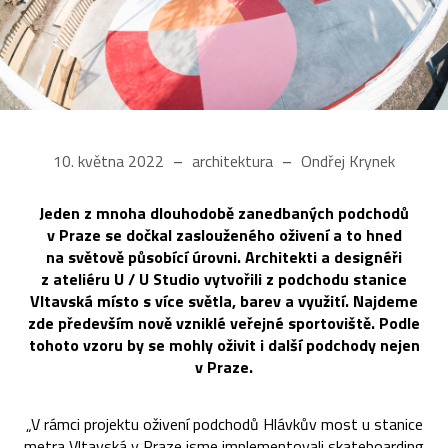
10. května 2022
architektura
Ondřej Krynek
Jeden z mnoha dlouhodobě zanedbaných podchodů
v Praze se dočkal zaslouženého oživení a to hned
na světově působící úrovni. Architekti a designéři
z ateliéru U / U Studio vytvořili z podchodu stanice
Vltavská místo s více světla, barev a využití. Najdeme
zde především nově vzniklé veřejné sportoviště. Podle
tohoto vzoru by se mohly oživit i další podchody nejen
v Praze.
„V rámci projektu oživení podchodů Hlávkův most u stanice
metra Vltavská v Praze jsme implementovali skateboarding