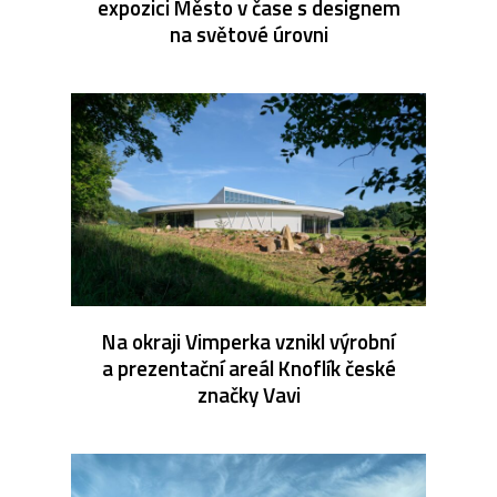
expozici Město v čase s designem
na světové úrovni
Na okraji Vimperka vznikl výrobní
a prezentační areál Knoflík české
značky Vavi