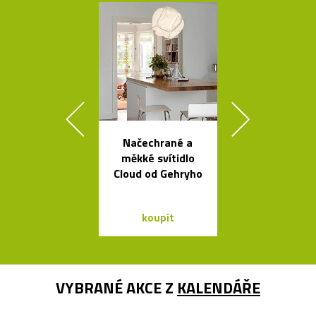
Načechrané a
Kolekce svít
měkké svítidlo
Flowerpot 
Cloud od Gehryho
Vernera Pan
koupit
koupit
VYBRANÉ AKCE Z
KALENDÁŘE