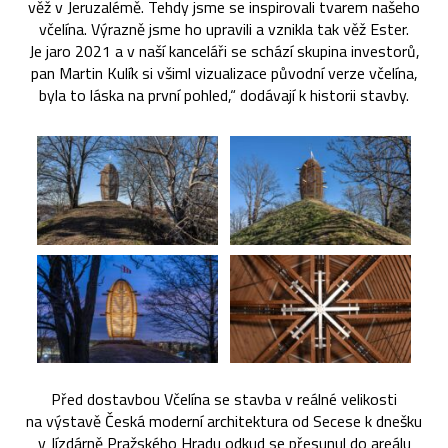
věž v Jeruzalémě. Tehdy jsme se inspirovali tvarem našeho
včelína. Výrazně jsme ho upravili a vznikla tak věž Ester.
Je jaro 2021 a v naší kanceláři se schází skupina investorů,
pan Martin Kulík si všiml vizualizace původní verze včelína,
byla to láska na první pohled,“ dodávají k historii stavby.
Před dostavbou Včelína se stavba v reálné velikosti
na výstavě Česká moderní architektura od Secese k dnešku
v Jízdárně Pražského Hradu odkud se přesunul do areálu