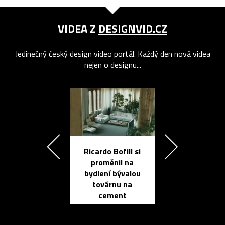
VIDEA Z
DESIGNVID.CZ
Jedinečný český design video portál. Každý den nová videa
nejen o designu...
Ricardo Bofill si
Přichází ten
proměnil na
propracovan
bydlení bývalou
elektronic
továrnu na
zápisník
cement
reMarkable