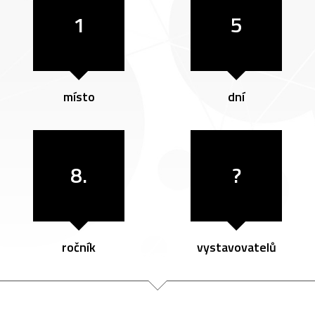
1
5
místo
dní
8.
?
ročník
vystavovatelů