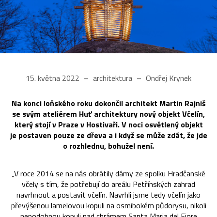
15. května 2022
architektura
Ondřej Krynek
Na konci loňského roku dokončil architekt Martin Rajniš
se svým ateliérem Huť architektury nový objekt Včelín,
který stojí v Praze v Hostivaři. V noci osvětlený objekt
je postaven pouze ze dřeva a i když se může zdát, že jde
o rozhlednu, bohužel není.
„V roce 2014 se na nás obrátily dámy ze spolku Hradčanské
včely s tím, že potřebují do areálu Petřínských zahrad
navrhnout a postavit včelín. Navrhli jsme tedy včelín jako
převýšenou lamelovou kopuli na osmibokém půdorysu, nikoli
nepodobnou kopuli nad chrámem Santa Maria del Fiore