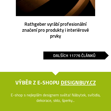
Rathgeber vyrábí profesionální
značení pro produkty i interiérové
prvky
DALŠÍCH 11776 ČLÁNKŮ
VÝBĚR Z E-SHOPU
DESIGNBUY.CZ
E-shop s nejlepším designem světa! Nábytek, svítidla,
dekorace, sklo, šperky...