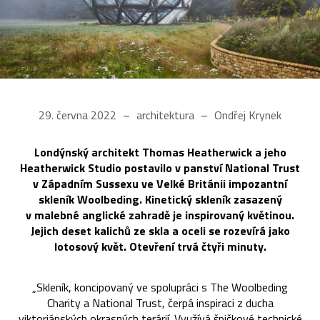
29. června 2022
architektura
Ondřej Krynek
Londýnský architekt Thomas Heatherwick a jeho
Heatherwick Studio postavilo v panství National Trust
v Západním Sussexu ve Velké Británii impozantní
skleník Woolbeding. Kinetický skleník zasazený
v malebné anglické zahradě je inspirovaný květinou.
Jejich deset kalichů ze skla a oceli se rozevírá jako
lotosový květ. Otevření trvá čtyři minuty.
„Skleník, koncipovaný ve spolupráci s The Woolbeding
Charity a National Trust, čerpá inspiraci z ducha
viktoriánských okrasných terárií. Využívá špičkové technické