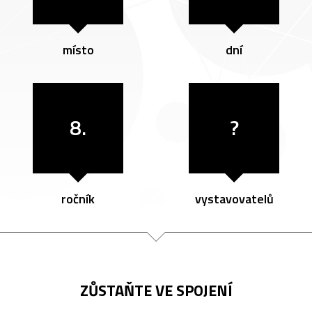
místo
dní
8.
?
ročník
vystavovatelů
ZŮSTAŇTE VE SPOJENÍ