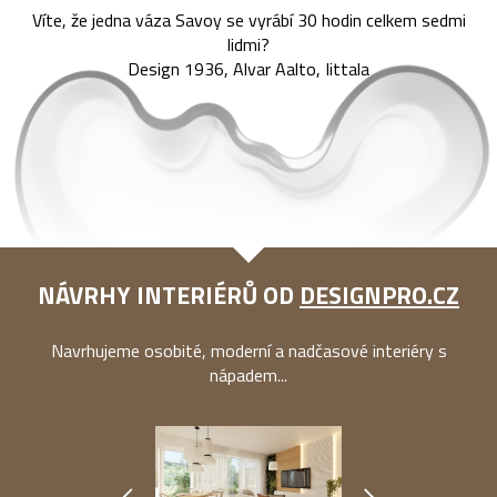
Víte, že jedna váza Savoy se vyrábí 30 hodin celkem sedmi
lidmi?
Design 1936, Alvar Aalto, Iittala
NÁVRHY INTERIÉRŮ OD
DESIGNPRO.CZ
Navrhujeme osobité, moderní a nadčasové interiéry s
nápadem...