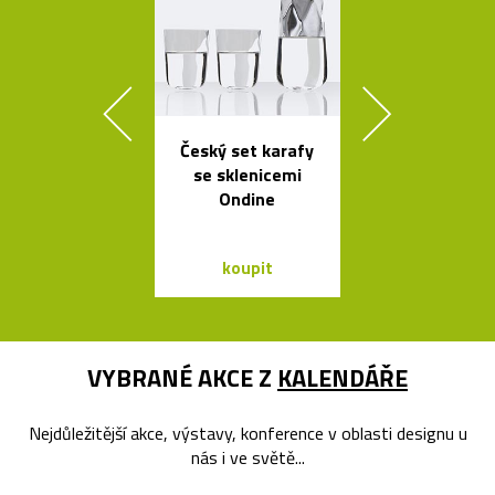
Český set karafy
Španělsk
se sklenicemi
minimalisti
Ondine
svítidla od A
koupit
koupit
VYBRANÉ AKCE Z
KALENDÁŘE
Nejdůležitější akce, výstavy, konference v oblasti designu u
nás i ve světě...