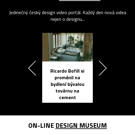
Jedinečný český design video portál. Každý den nová videa
nejen o designu...
Ricardo Bofill si
Přichází ten
proměnil na
propracovan
bydlení bývalou
elektronic
továrnu na
zápisník
cement
reMarkable
ON-LINE
DESIGN MUSEUM