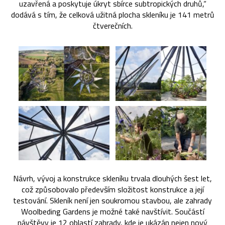
uzavřená a poskytuje úkryt sbírce subtropických druhů,“
dodává s tím, že celková užitná plocha skleníku je 141 metrů
čtverečních.
Návrh, vývoj a konstrukce skleníku trvala dlouhých šest let,
což způsobovalo především složitost konstrukce a její
testování. Skleník není jen soukromou stavbou, ale zahrady
Woolbeding Gardens je možné také navštívit. Součástí
návštěvy je 12 oblastí zahrady, kde je ukázán nejen nový