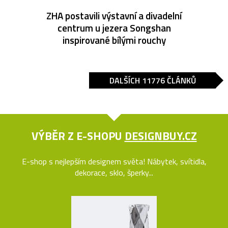
ZHA postavili výstavní a divadelní
centrum u jezera Songshan
inspirované bílými rouchy
DALŠÍCH 11776 ČLÁNKŮ
VÝBĚR Z E-SHOPU
DESIGNBUY.CZ
E-shop s nejlepším designem světa! Nábytek, svítidla,
dekorace, sklo, šperky...