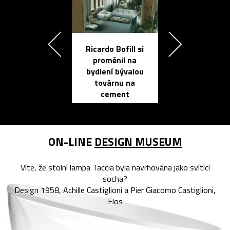
Ricardo Bofill si
Přichází ten
proměnil na
propracovan
bydlení bývalou
elektronic
továrnu na
zápisník
cement
reMarkable
ON-LINE
DESIGN MUSEUM
Víte, že stolní lampa Taccia byla navrhována jako svítící
socha?
Design 1958, Achille Castiglioni a Pier Giacomo Castiglioni,
Flos