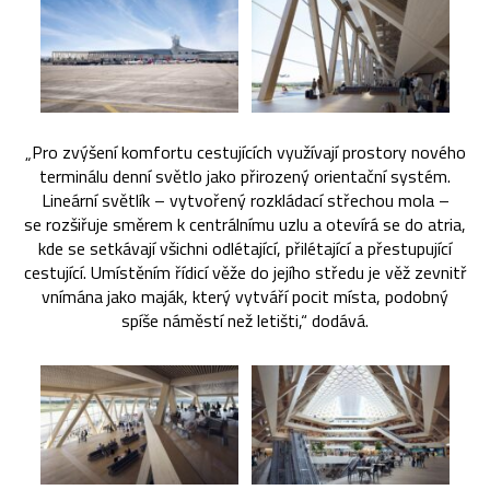
„Pro zvýšení komfortu cestujících využívají prostory nového
terminálu denní světlo jako přirozený orientační systém.
Lineární světlík – vytvořený rozkládací střechou mola –
se rozšiřuje směrem k centrálnímu uzlu a otevírá se do atria,
kde se setkávají všichni odlétající, přilétající a přestupující
cestující. Umístěním řídicí věže do jejího středu je věž zevnitř
vnímána jako maják, který vytváří pocit místa, podobný
spíše náměstí než letišti,“ dodává.