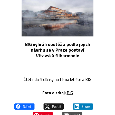
BIG vyhráli soutěž a podle jejich
návrhu se v Praze postaví
Vltavská filharmonie
Čtěte další články na téma
letiště
a
BIG
Foto a z
droj:
BIG