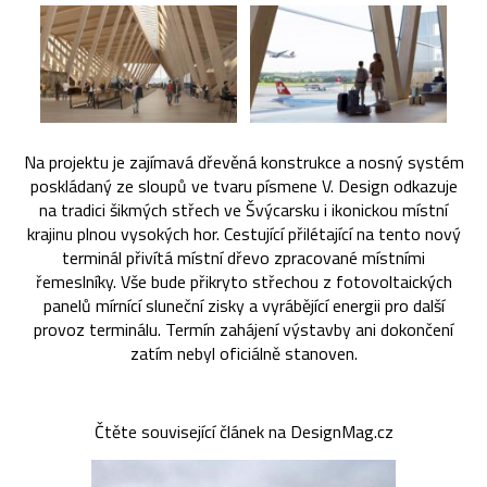
Na projektu je zajímavá dřevěná konstrukce a nosný systém
poskládaný ze sloupů ve tvaru písmene V. Design odkazuje
na tradici šikmých střech ve Švýcarsku i ikonickou místní
krajinu plnou vysokých hor. Cestující přilétající na tento nový
terminál přivítá místní dřevo zpracované místními
řemeslníky. Vše bude přikryto střechou z fotovoltaických
panelů mírnící sluneční zisky a vyrábějící energii pro další
provoz terminálu. Termín zahájení výstavby ani dokončení
zatím nebyl oficiálně stanoven.
Čtěte související článek na DesignMag.cz