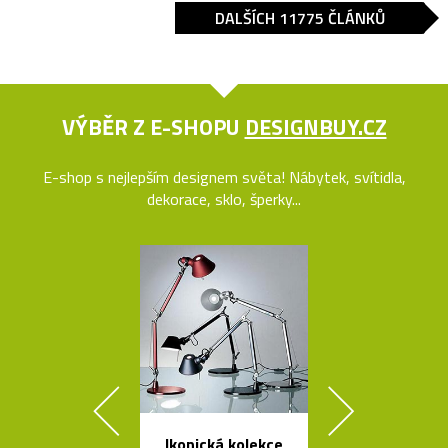
DALŠÍCH 11775 ČLÁNKŮ
VÝBĚR Z E-SHOPU
DESIGNBUY.CZ
E-shop s nejlepším designem světa! Nábytek, svítidla,
dekorace, sklo, šperky...
Ikonická kolekce
Kolekce svít