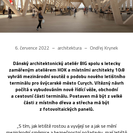
6. července 2022
architektura
Ondřej Krynek
Dánský architektonický ateliér BIG spolu s letecky
zaměřeným ateliérem HOK a místními architekty 10:8
vyhráli mezinárodní soutěž o podobu nového letištního
terminálu pro švýcarské město Curych. Vítězný návrh
počítá s vybudováním nové řídící věže, obchodní
a cestovní části terminálu. Postaven má být z velké
části z místního dřeva a střecha má být
z fotovoltaických panelů.
„S tím, jak letiště rostou a vyvíjejí se a jak se mění
mezinárodní směrnice a bezpečnostní požadavky, mají letiště