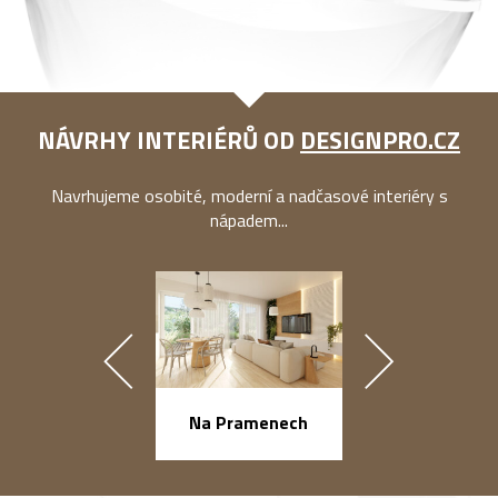
NÁVRHY INTERIÉRŮ OD
DESIGNPRO.CZ
Navrhujeme osobité, moderní a nadčasové interiéry s
nápadem...
náměstí Na Ba
Na Pramenech