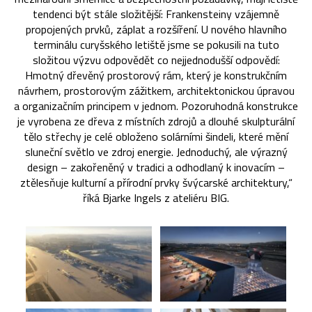
tendenci být stále složitější: Frankensteiny vzájemně
propojených prvků, záplat a rozšíření. U nového hlavního
terminálu curyšského letiště jsme se pokusili na tuto
složitou výzvu odpovědět co nejjednodušší odpovědí:
Hmotný dřevěný prostorový rám, který je konstrukčním
návrhem, prostorovým zážitkem, architektonickou úpravou
a organizačním principem v jednom. Pozoruhodná konstrukce
je vyrobena ze dřeva z místních zdrojů a dlouhé skulpturální
tělo střechy je celé obloženo solárními šindeli, které mění
sluneční světlo ve zdroj energie. Jednoduchý, ale výrazný
design – zakořeněný v tradici a odhodlaný k inovacím –
ztělesňuje kulturní a přírodní prvky švýcarské architektury,“
říká Bjarke Ingels z ateliéru BIG.