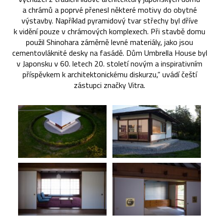
a chrámů a poprvé přenesl některé motivy do obytné
výstavby. Například pyramidový tvar střechy byl dříve
k vidění pouze v chrámových komplexech. Při stavbě domu
použil Shinohara záměrně levné materiály, jako jsou
cementovláknité desky na fasádě. Dům Umbrella House byl
v Japonsku v 60. letech 20. století novým a inspirativním
příspěvkem k architektonickému diskurzu,“ uvádí čeští
zástupci značky Vitra.