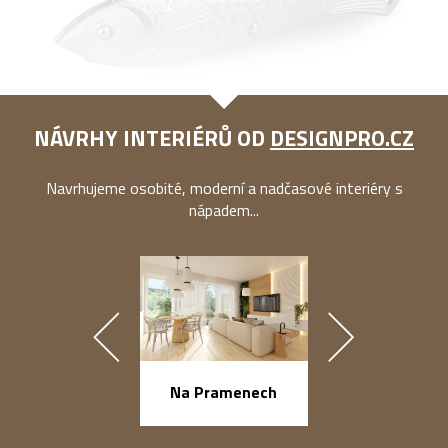
NÁVRHY INTERIÉRŮ OD
DESIGNPRO.CZ
Navrhujeme osobité, moderní a nadčasové interiéry s
nápadem...
náměstí Na Ba
Na Pramenech