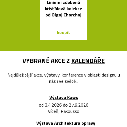
Liniemi zdobená
Ručně vyro
křišťálová kolekce
dřevěné soš
od Olgoj Chorchoj
Dánska
koupit
koupit
VYBRANÉ AKCE Z
KALENDÁŘE
Nejdůležitější akce, výstavy, konference v oblasti designu u
nás i ve světě...
Výstava Kaws
od 3.4.2026 do 27.9.2026
Vídeň, Rakousko
Výstava Architektura opravy