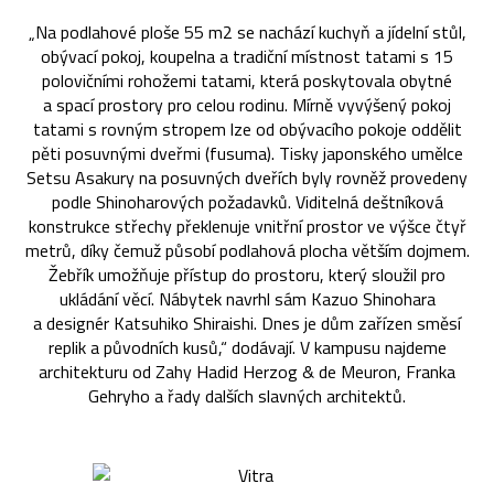
„Na podlahové ploše 55 m2 se nachází kuchyň a jídelní stůl,
obývací pokoj, koupelna a tradiční místnost tatami s 15
polovičními rohožemi tatami, která poskytovala obytné
a spací prostory pro celou rodinu. Mírně vyvýšený pokoj
tatami s rovným stropem lze od obývacího pokoje oddělit
pěti posuvnými dveřmi (fusuma). Tisky japonského umělce
Setsu Asakury na posuvných dveřích byly rovněž provedeny
podle Shinoharových požadavků. Viditelná deštníková
konstrukce střechy překlenuje vnitřní prostor ve výšce čtyř
metrů, díky čemuž působí podlahová plocha větším dojmem.
Žebřík umožňuje přístup do prostoru, který sloužil pro
ukládání věcí. Nábytek navrhl sám Kazuo Shinohara
a designér Katsuhiko Shiraishi. Dnes je dům zařízen směsí
replik a původních kusů,“ dodávají. V kampusu najdeme
architekturu od Zahy Hadid Herzog & de Meuron, Franka
Gehryho a řady dalších slavných architektů.