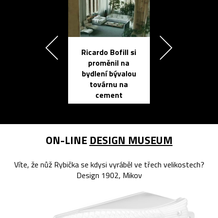
Ricardo Bofill si
Přichází ten
proměnil na
propracovan
bydlení bývalou
elektronic
továrnu na
zápisník
cement
reMarkable
ON-LINE
DESIGN MUSEUM
Víte, že nůž Rybička se kdysi vyráběl ve třech velikostech?
Design 1902, Mikov