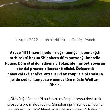
7. srpna 2022
architektura
Ondřej Krynek
V roce 1961 navrhl jeden z významných japonských
architektů Kazuo Shinohara dům nazvaný Umbrella
House. Dům stál donedávna v Tokiu, ale měl být zbourán
aby dal prostor plánované silnici. Švýcarská
nábytkářská značka Vitra jej však koupila a přemístila
jej do svého kampusu v německém městě Weil am
Rhein.
„Dřevěný dům nabízí na čtvercovém půdorysu dostatek
prostoru pro malou rodinu. Shinohara při navrhování domu
vycházel z tradiční lidové architektury japonských domů