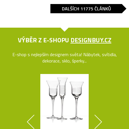
DALŠÍCH 11775 ČLÁNKŮ
VÝBĚR Z E-SHOPU
DESIGNBUY.CZ
E-shop s nejlepším designem světa! Nábytek, svítidla,
dekorace, sklo, šperky...