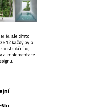
eriér, ale tímto
áze 12 každý bylo
 konstrukčního,
vby a implementace
esignu.
ejní
rálu