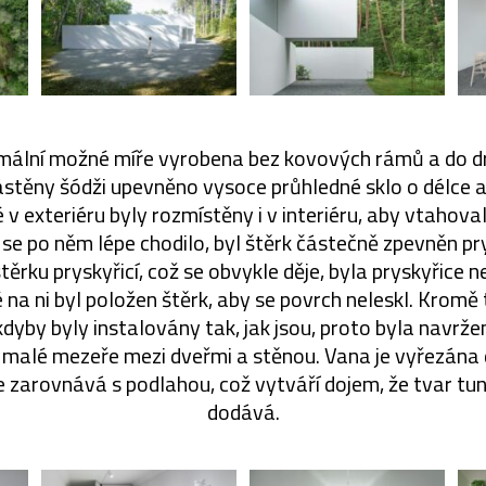
mální možné míře vyrobena bez kovových rámů a do d
stěny šódži upevněno vysoce průhledné sklo o délce a
é v exteriéru byly rozmístěny i v interiéru, aby vtahoval
y se po něm lépe chodilo, byl štěrk částečně zpevněn pr
štěrku pryskyřicí, což se obvykle děje, byla pryskyřice 
 na ni byl položen štěrk, aby se povrch neleskl. Kromě t
dyby byly instalovány tak, jak jsou, proto byla navržena
 malé mezeře mezi dveřmi a stěnou. Vana je vyřezána 
 zarovnává s podlahou, což vytváří dojem, že tvar tune
dodává.