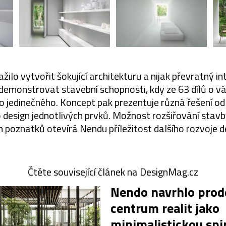
ilo vytvořit šokující architekturu a nijak převratný int
emonstrovat stavební schopnosti, kdy ze 63 dílů o v
 jedinečného. Koncept pak prezentuje různá řešení od
 design jednotlivých prvků. Možnost rozšiřování sta
 poznatků otevírá Nendu příležitost dalšího rozvoje d
Čtěte související článek na DesignMag.cz
Nendo navrhlo prod
centrum realit jako
minimalistickou spi