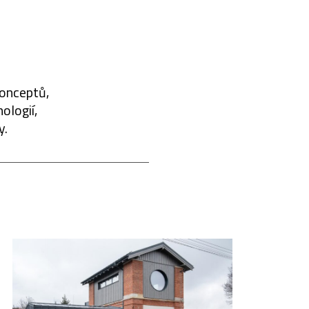
konceptů,
ologií,
y.