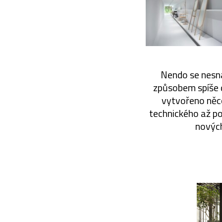
Nendo se nesnaž
způsobem spíše d
vytvořeno něco
technického až po
nových