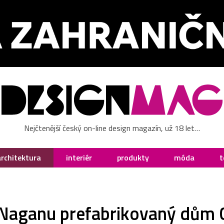
Nejčtenější český on-line design magazín, už 18 let…
architektura
interiér
produkty
móda
t
 Naganu prefabrikovaný dům Cu