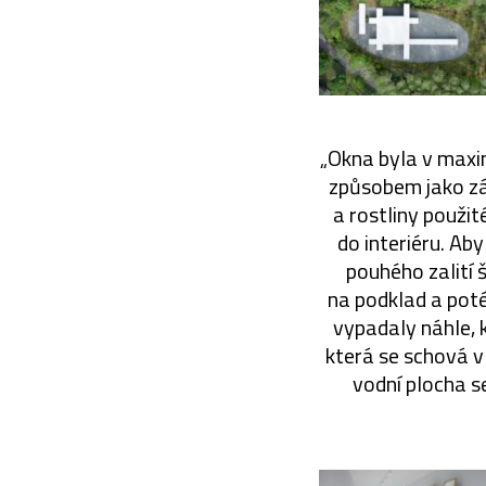
„Okna byla v maxi
způsobem jako zá
a rostliny použit
do interiéru. Ab
pouhého zalití 
na podklad a poté
vypadaly náhle, k
která se schová v
vodní plocha se