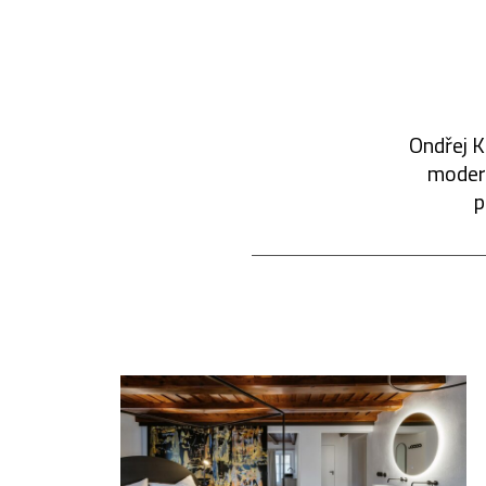
Ondřej K
modern
p