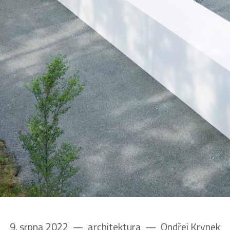
9. srpna 2022
––
architektura
––
Ondřej Krynek