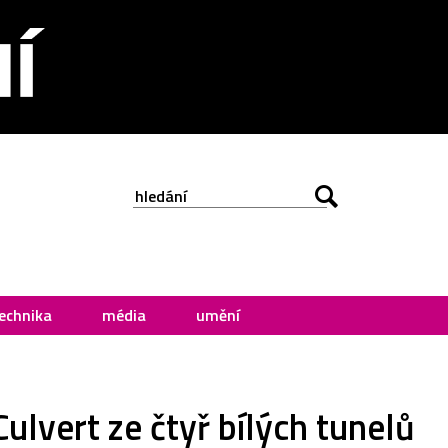
echnika
média
umění
lvert ze čtyř bílých tunelů