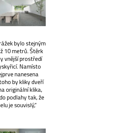
rážek bylo stejným
ž 10 metrů. Štěrk
y vnější prostředí
yskyřicí. Namísto
nejprve nanesena
oho by kliky dveří
 originální klika,
do podlahy tak, že
lu je souvislý,“