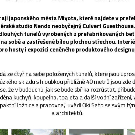
kraji japonského města Miyota, které najdete v pref
nérské studio Nendo neobyčejný Culvert Guesthouse. S
 dlouhých tunelů vyrobených z prefabrikovaných bet
na sobě a zastřešené bílou plochou střechou. Interié
pro hosty i expozici ceněného produktového designu
dá ze čtyř na sebe položených tunelů, které jsou upros
zkého skladu s hloubkou přibližně 40 metrů jsou zde 
se, že v budoucnu, jak se bude sbírka rozrůstat, přibudo
eděna kuchyň, koupelna, toaleta a další vodní zařízení,
paktní ložnice a pracovna,“ uvádí Oki Sato se svým t
a architektů.