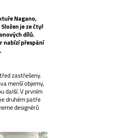
ektuře Nagano,
ložen je ze čtyř
onových dílů.
r nabízí přespání
.
třed zastřešeny.
dva menší objemy,
u další. V prvním
 ve druhém patře
ýmeme designérů