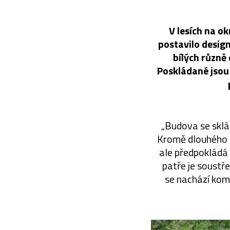
V lesích na o
postavilo desig
bílých různě
Poskládané jsou 
„Budova se sklá
Kromě dlouhého ú
ale předpokládá 
patře je soustř
se nachází kom