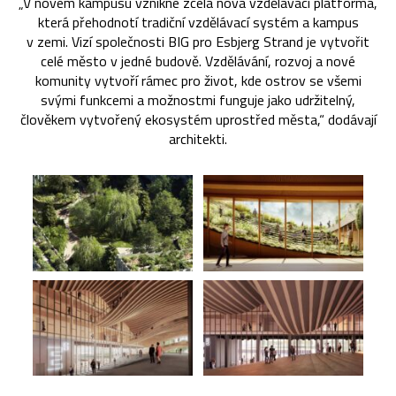
„V novém kampusu vznikne zcela nová vzdělávací platforma,
která přehodnotí tradiční vzdělávací systém a kampus
v zemi. Vizí společnosti BIG pro Esbjerg Strand je vytvořit
celé město v jedné budově. Vzdělávání, rozvoj a nové
komunity vytvoří rámec pro život, kde ostrov se všemi
svými funkcemi a možnostmi funguje jako udržitelný,
člověkem vytvořený ekosystém uprostřed města,“ dodávají
architekti.