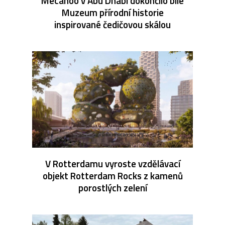
Mecanoo v Abu Dhabi dokončilo bílé
Muzeum přírodní historie
inspirované čedičovou skálou
V Rotterdamu vyroste vzdělávací
objekt Rotterdam Rocks z kamenů
porostlých zelení