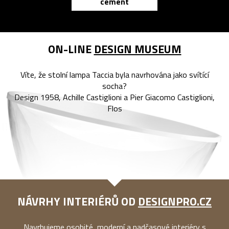
cement
reMarkable
ON-LINE
DESIGN MUSEUM
Víte, že stolní lampa Taccia byla navrhována jako svítící
socha?
Design 1958, Achille Castiglioni a Pier Giacomo Castiglioni,
Flos
NÁVRHY INTERIÉRŮ OD
DESIGNPRO.CZ
Navrhujeme osobité, moderní a nadčasové interiéry s