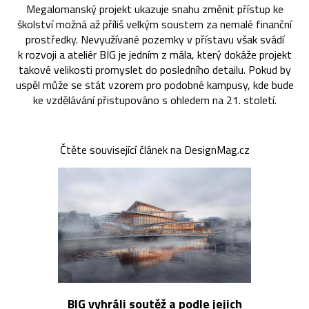
Megalomanský projekt ukazuje snahu změnit přístup ke
školství možná až příliš velkým soustem za nemalé finanční
prostředky. Nevyužívané pozemky v přístavu však svádí
k rozvoji a ateliér BIG je jedním z mála, který dokáže projekt
takové velikosti promyslet do posledního detailu. Pokud by
uspěl může se stát vzorem pro podobné kampusy, kde bude
ke vzdělávání přistupováno s ohledem na 21. století.
Čtěte související článek na DesignMag.cz
BIG vyhráli soutěž a podle jejich