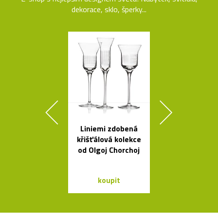
dekorace, sklo, šperky...
Liniemi zdobená
Židle a stol
křišťálová kolekce
kolekce I
od Olgoj Chorchoj
Between 
&Traditio
koupit
koupit