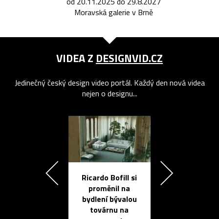
od 20.11.2025 do 29.8.2027
Moravská galerie v Brně
VIDEA Z
DESIGNVID.CZ
Jedinečný český design video portál. Každý den nová videa
nejen o designu...
Ricardo Bofill si
Přichází ten
proměnil na
propracovan
bydlení bývalou
elektronic
továrnu na
zápisník