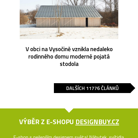
V obci na Vysočině vznikla nedaleko
rodinného domu moderně pojatá
stodola
DALŠÍCH 11776 ČLÁNKŮ
VÝBĚR Z E-SHOPU
DESIGNBUY.CZ
E-shop s nejlepším designem světa! Nábytek, svítidla,