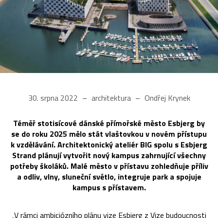
30. srpna 2022
architektura
Ondřej Krynek
Téměř stotisícové dánské přímořské město Esbjerg by
se do roku 2025 mělo stát vlaštovkou v novém přístupu
k vzdělávání. Architektonický ateliér BIG spolu s Esbjerg
Strand plánují vytvořit nový kampus zahrnující všechny
potřeby školáků. Malé město v přístavu zohledňuje příliv
a odliv, vlny, sluneční světlo, integruje park a spojuje
kampus s přístavem.
„V rámci ambiciózního plánu vize Esbjerg z Vize budoucnosti