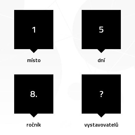
1
5
místo
dní
8.
?
ročník
vystavovatelů