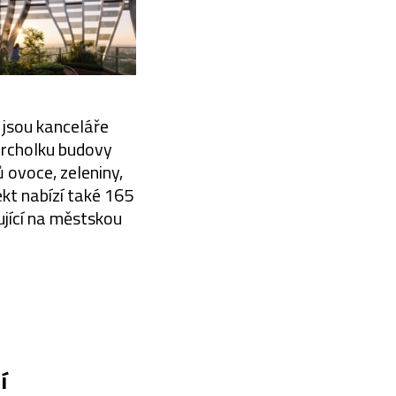
 jsou kanceláře
vrcholku budovy
 ovoce, zeleniny,
ekt nabízí také 165
jící na městskou
í