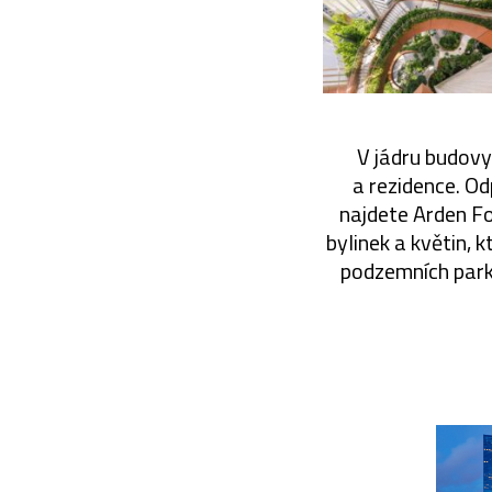
V jádru budovy
a rezidence. O
najdete Arden Fo
bylinek a květin, 
podzemních park