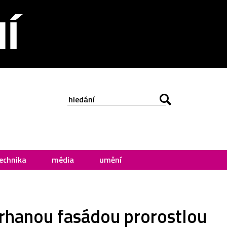
echnika
média
umění
trhanou fasádou prorostlou