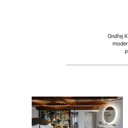
Ondřej K
modern
p