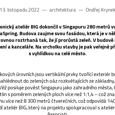
13. listopadu 2022
––
architektura
––
Ondřej Kryne
onický ateliér BIG dokončil v Singapuru 280 metrů v
Spring. Budova zaujme svou fasádou, která je v ně
ovnou roztrhaná tak, že jí prorůstá zeleň. V budově
ení a kanceláře. Na vrcholku stavby je pak veřejně 
s vyhlídkou na celé město.
kových úrovních jsou vertikální prvky tvořící exteriér 
ahlédnout do zelených oáz rozkvétajících ze základny, 
ěž posiluje pověst Singapuru jako zahradního města, 
tlin s poměrem zelených ploch více než 1:1,4 – což z
u více než 8 300 metrů čtverečních, což odpovídá 14
í ateliér BIG, který na projektu spolupracoval s atelié
Associati.