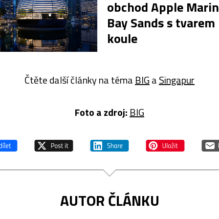
obchod Apple Mari
Bay Sands s tvarem
koule
Čtěte další články na téma
BIG
a
Singapur
Foto a z
droj:
BIG
AUTOR ČLÁNKU