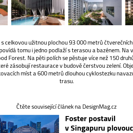
 s celkovou užitnou plochou 93 000 metrů čtverečních
dpovídá tomu i jedno podlaží s terasou a bazénem. Na 
od Forest. Na pěti polích se pěstuje více než 150 druhů
které zásobují restaurace v budově čerstvou zelení. Obj
ovacích míst a 600 metrů dlouhou cyklostezku navazu
trasu.
Čtěte související článek na DesignMag.cz
Foster postavil
v Singapuru plovouc