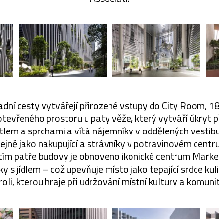
hradní cesty vytvářejí přirozené vstupy do City Room, 
tevřeného prostoru u paty věže, který vytváří úkryt 
tlem a sprchami a vítá nájemníky v oddělených vestibu
stejně jako nakupující a strávníky v potravinovém centru
tím patře budovy je obnoveno ikonické centrum Mark
y s jídlem – což upevňuje místo jako tepající srdce ku
oli, kterou hraje při udržování místní kultury a komunit