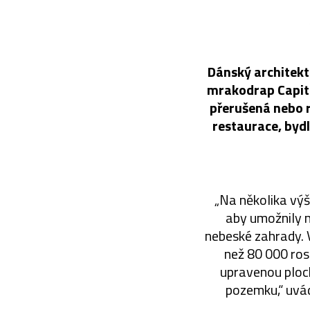
Dánský architekt
mrakodrap Capita
přerušená nebo r
restaurace, bydl
„Na několika výš
aby umožnily n
nebeské zahrady. V
než 80 000 ros
upravenou ploch
pozemku,“ uvád