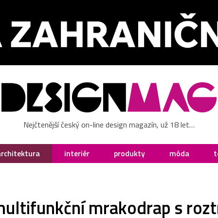
Nejčtenější český on-line design magazín, už 18 let…
architektura
interiér
produkty
móda
t
 multifunkční mrakodrap s roz