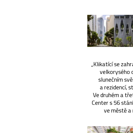
„Klikatící se za
velkorysého o
slunečním svě
a rezidencí, 
Ve druhém a tře
Center s 56 stánk
ve městě a r