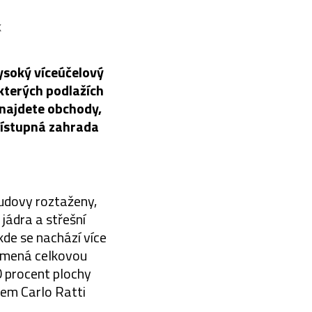
k
ysoký víceúčelový
kterých podlažích
 najdete obchody,
přístupná zahrada
budovy roztaženy,
jádra a střešní
kde se nachází více
namená celkovou
0 procent plochy
rem Carlo Ratti