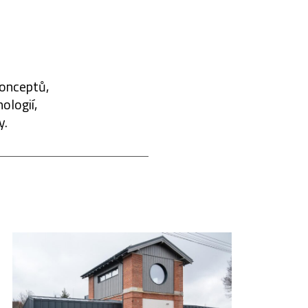
konceptů,
ologií,
y.