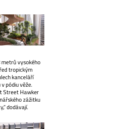
18 metrů vysokého
před tropickým
lech kanceláří
 v pódiu věže.
et Street Hawker
linářského zážitku
y,“ dodávají.