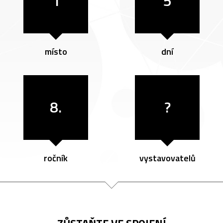
1
5
místo
dní
8.
?
ročník
vystavovatelů