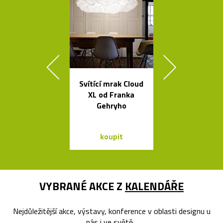
Svítící mrak Cloud
Stolní i stoj
XL od Franka
lampy Ballo
Gehryho
ručně foukané
koupit
koupit
VYBRANÉ AKCE Z
KALENDÁŘE
Nejdůležitější akce, výstavy, konference v oblasti designu u
nás i ve světě...