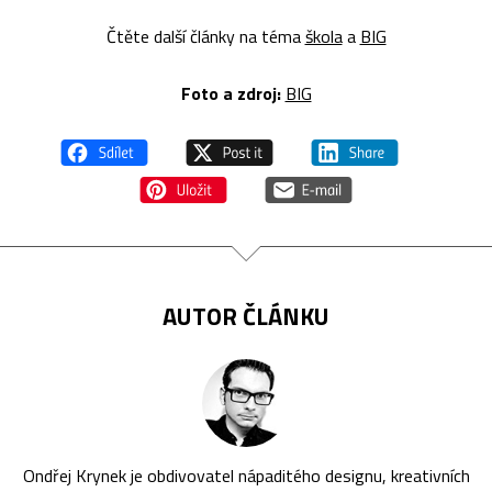
Čtěte další články na téma
škola
a
BIG
Foto a z
droj:
BIG
AUTOR ČLÁNKU
Ondřej Krynek je obdivovatel nápaditého designu, kreativních