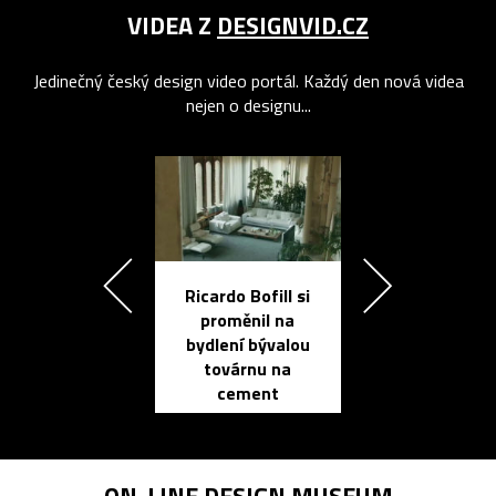
VIDEA Z
DESIGNVID.CZ
Jedinečný český design video portál. Každý den nová videa
nejen o designu...
Ricardo Bofill si
Přichází ten
proměnil na
propracovan
bydlení bývalou
elektronic
továrnu na
zápisník
cement
reMarkable
ON-LINE
DESIGN MUSEUM