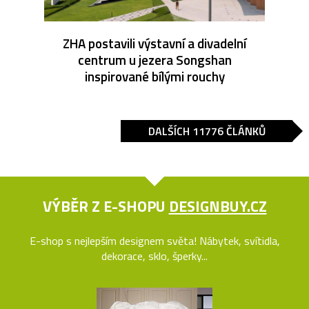
ZHA postavili výstavní a divadelní
centrum u jezera Songshan
inspirované bílými rouchy
DALŠÍCH 11776 ČLÁNKŮ
VÝBĚR Z E-SHOPU
DESIGNBUY.CZ
E-shop s nejlepším designem světa! Nábytek, svítidla,
dekorace, sklo, šperky...