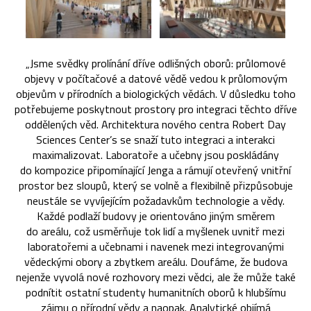
„Jsme svědky prolínání dříve odlišných oborů: průlomové
objevy v počítačové a datové vědě vedou k průlomovým
objevům v přírodních a biologických vědách. V důsledku toho
potřebujeme poskytnout prostory pro integraci těchto dříve
oddělených věd. Architektura nového centra Robert Day
Sciences Center’s se snaží tuto integraci a interakci
maximalizovat. Laboratoře a učebny jsou poskládány
do kompozice připomínající Jenga a rámují otevřený vnitřní
prostor bez sloupů, který se volně a flexibilně přizpůsobuje
neustále se vyvíjejícím požadavkům technologie a vědy.
Každé podlaží budovy je orientováno jiným směrem
do areálu, což usměrňuje tok lidí a myšlenek uvnitř mezi
laboratořemi a učebnami i navenek mezi integrovanými
vědeckými obory a zbytkem areálu. Doufáme, že budova
nejenže vyvolá nové rozhovory mezi vědci, ale že může také
podnítit ostatní studenty humanitních oborů k hlubšímu
zájmu o přírodní vědy a naopak. Analytické objímá