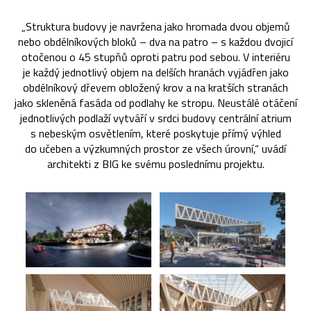
„Struktura budovy je navržena jako hromada dvou objemů
nebo obdélníkových bloků – dva na patro – s každou dvojicí
otočenou o 45 stupňů oproti patru pod sebou. V interiéru
je každý jednotlivý objem na delších hranách vyjádřen jako
obdélníkový dřevem obložený krov a na kratších stranách
jako skleněná fasáda od podlahy ke stropu. Neustálé otáčení
jednotlivých podlaží vytváří v srdci budovy centrální atrium
s nebeským osvětlením, které poskytuje přímý výhled
do učeben a výzkumných prostor ze všech úrovní,“ uvádí
architekti z BIG ke svému poslednímu projektu.