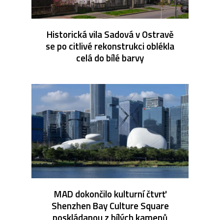
Historická vila Sadová v Ostravě
se po citlivé rekonstrukci oblékla
celá do bílé barvy
MAD dokončilo kulturní čtvrť
Shenzhen Bay Culture Square
poskládanou z bílých kamenů