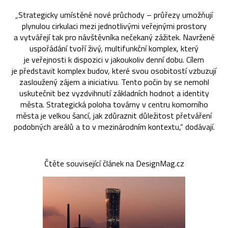
„Strategicky umístěné nové průchody – průřezy umožňují
plynulou cirkulaci mezi jednotlivými veřejnými prostory
a vytvářejí tak pro návštěvníka nečekaný zážitek. Navržené
uspořádání tvoří živý, multifunkční komplex, který
je veřejnosti k dispozici v jakoukoliv denní dobu. Cílem
je představit komplex budov, které svou osobitostí vzbuzují
zasloužený zájem a iniciativu. Tento počin by se nemohl
uskutečnit bez vyzdvihnutí základních hodnot a identity
města. Strategická poloha továrny v centru komorního
města je velkou šancí, jak zdůraznit důležitost přetváření
podobných areálů a to v mezinárodním kontextu,“ dodávají.
Čtěte související článek na DesignMag.cz