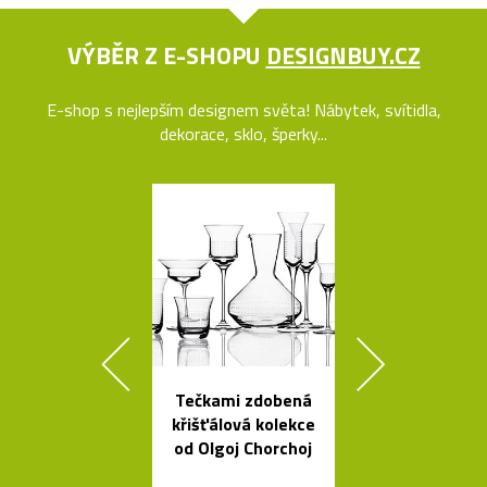
VÝBĚR Z E-SHOPU
DESIGNBUY.CZ
E-shop s nejlepším designem světa! Nábytek, svítidla,
dekorace, sklo, šperky...
Tečkami zdobená
Svítidla od A
křišťálová kolekce
se španěls
od Olgoj Chorchoj
vášní