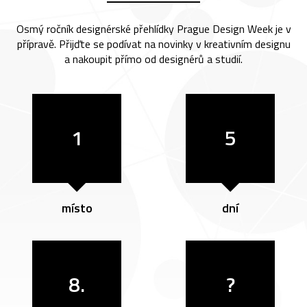
Osmý ročník designérské přehlídky Prague Design Week je v
přípravě. Přijďte se podívat na novinky v kreativním designu
a nakoupit přímo od designérů a studií.
1
5
místo
dní
8.
?