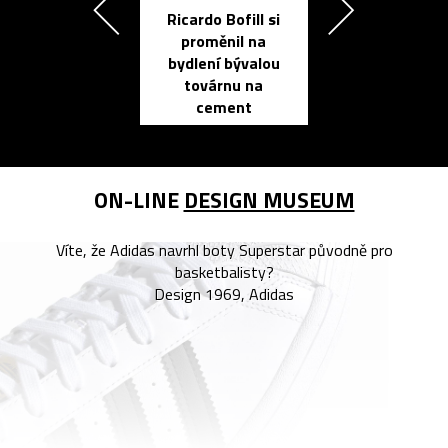
Ricardo Bofill si
Přichází ten
proměnil na
propracovan
bydlení bývalou
elektronic
továrnu na
zápisník
cement
reMarkable
ON-LINE
DESIGN MUSEUM
Víte, že Adidas navrhl boty Superstar původně pro
basketbalisty?
Design 1969, Adidas