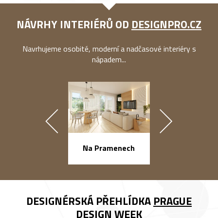
NÁVRHY INTERIÉRŮ OD
DESIGNPRO.CZ
Navrhujeme osobité, moderní a nadčasové interiéry s
nápadem...
náměstí Na Ba
Na Pramenech
DESIGNÉRSKÁ PŘEHLÍDKA
PRAGUE
DESIGN WEEK