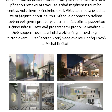
přidanou reflexní vrstvou se stává majákem kulturního
centra, viditelným z širokého okolí. Aktivace místa je jedna
ze stěžejních priorit návrhu. Místo je obohaceno dvěma
novými veřejnými prostory: vnitřním nádvořím a piazzetou
uličního nároží. Tyto dvě prostranství propojuje kavárna –
živé spojení mezi hlavní ulicí a zklidněným městským
vnitroblokem,“ uvádí ateliér, který vede dvojice Ondřej Chybík
a Michal Krištof.