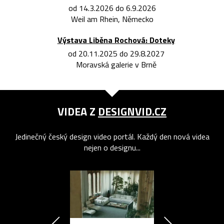
od 14.3.2026 do 6.9.2026
Weil am Rhein, Německo
Výstava Liběna Rochová: Doteky
od 20.11.2025 do 29.8.2027
Moravská galerie v Brně
VIDEA Z
DESIGNVID.CZ
Jedinečný český design video portál. Každý den nová videa
nejen o designu...