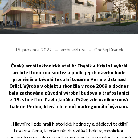
16. prosince 2022
architektura
Ondřej Krynek
Český architektonický ateliér Chybík + Krištof vyhrál
architektonickou soutěž a podle jejich návrhu bude
proměněna bývalá textilní továrna Perla v Ústí nad
Orlicí. Výroba v objektu skončila v roce 2009 a dodnes
byla zachována původní výrobní budova s trafostanicí
z 19. století od Pavla Janáka. Právě zde vznikne nová
Galerie Perlou, která chce mít nadregionální význam.
„Hlavní roli zde hrají historické hodnoty a dědictví textilní
továrny Perla, kterým návrh vzdává hold symbolickou
cestou. Komín, jakožto odkaz průmyslové minulosti, s nově