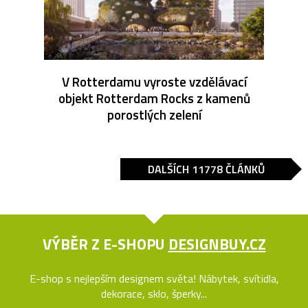
V Rotterdamu vyroste vzdělávací
objekt Rotterdam Rocks z kamenů
porostlých zelení
DALŠÍCH 11778 ČLÁNKŮ
VÝBĚR Z E-SHOPU
DESIGNBUY.CZ
E-shop s nejlepším designem světa! Nábytek, svítidla,
dekorace, sklo, šperky...