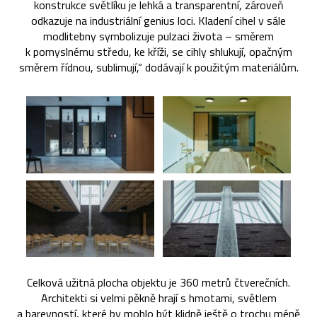
konstrukce světlíku je lehká a transparentní, zároveň
odkazuje na industriální genius loci. Kladení cihel v sále
modlitebny symbolizuje pulzaci života – směrem
k pomyslnému středu, ke kříži, se cihly shlukují, opačným
směrem řídnou, sublimují,“ dodávají k použitým materiálům.
Celková užitná plocha objektu je 360 metrů čtverečních.
Architekti si velmi pěkně hrají s hmotami, světlem
a barevností, které by mohlo být klidně ještě o trochu méně