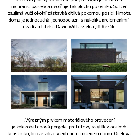
na hranici parcely a uvolňuje tak plochu pozemku. Solitér
zaujímá vůči okolní zástavbě citlivě pokornou pozici. Hmota
domu je jednoduchá, jednopodlažní s několika prolomeními,“
uvádí architekti David Wittassek a Jiří Řezák.
„Výrazným prvkem materiálového provedení
je železobetonová pergola, profilitový světlík v ocelové
konstrukci, lícové zdivo v exteriéru i interiéru domu. Ocelová