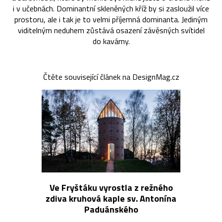
i v učebnách. Dominantní skleněných kříž by si zasloužil více
prostoru, ale i tak je to velmi příjemná dominanta. Jediným
viditelným neduhem zůstává osazení závěsných svítidel
do kavárny.
Čtěte související článek na DesignMag.cz
Ve Fryštáku vyrostla z režného
zdiva kruhová kaple sv. Antonína
Paduánského