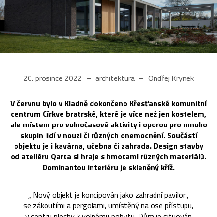
20. prosince 2022
architektura
Ondřej Krynek
V červnu bylo v Kladně dokončeno Křesťanské komunitní
centrum Církve bratrské, které je více než jen kostelem,
ale místem pro volnočasové aktivity i oporou pro mnoho
skupin lidí v nouzi či různých onemocnění. Součástí
objektu je i kavárna, učebna či zahrada. Design stavby
od ateliéru Qarta si hraje s hmotami různých materiálů.
Dominantou interiéru je skleněný kříž.
„ Nový objekt je koncipován jako zahradní pavilon,
se zákoutími a pergolami, umístěný na ose přístupu,
v centru plochy k volnému pobytu. Dům je situován