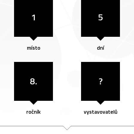
1
5
místo
dní
8.
?
ročník
vystavovatelů