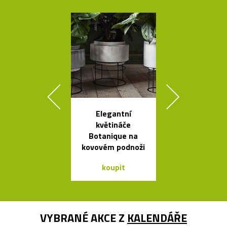
Elegantní
Stolní i stoj
květináče
lampy Ballo
Botanique na
ručně foukané
kovovém podnoži
koupit
koupit
VYBRANÉ AKCE Z
KALENDÁŘE