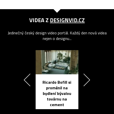
VIDEA Z
DESIGNVID.CZ
Jedinečný český design video portál. Každý den nová videa
nejen o designu...
Ricardo Bofill si
Přichází ten
proměnil na
propracovan
bydlení bývalou
elektronic
továrnu na
zápisník
cement
reMarkable