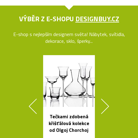
VÝBĚR Z E-SHOPU
DESIGNBUY.CZ
E-shop s nejlepším designem světa! Nábytek, svítidla,
dekorace, sklo, šperky...
Tečkami zdobená
České ruč
křišťálová kolekce
foukané skle
od Olgoj Chorchoj
Bubble od 