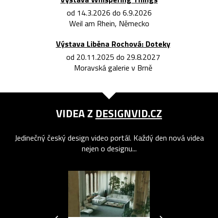
od 14.3.2026 do 6.9.2026
Weil am Rhein, Německo
Výstava Liběna Rochová: Doteky
od 20.11.2025 do 29.8.2027
Moravská galerie v Brně
VIDEA Z
DESIGNVID.CZ
Jedinečný český design video portál. Každý den nová videa
nejen o designu...