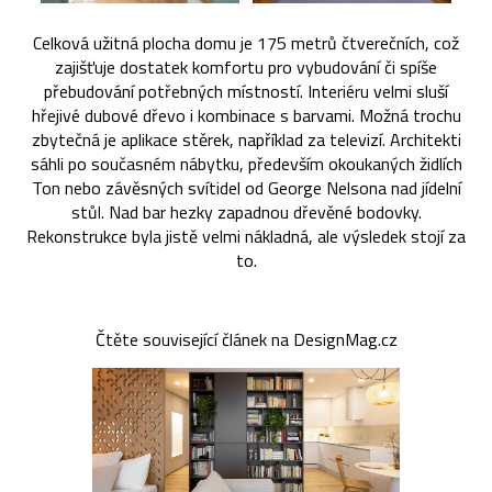
Celková užitná plocha domu je 175 metrů čtverečních, což
zajišťuje dostatek komfortu pro vybudování či spíše
přebudování potřebných místností. Interiéru velmi sluší
hřejivé dubové dřevo i kombinace s barvami. Možná trochu
zbytečná je aplikace stěrek, například za televizí. Architekti
sáhli po současném nábytku, především okoukaných židlích
Ton nebo závěsných svítidel od George Nelsona nad jídelní
stůl. Nad bar hezky zapadnou dřevěné bodovky.
Rekonstrukce byla jistě velmi nákladná, ale výsledek stojí za
to.
Čtěte související článek na DesignMag.cz