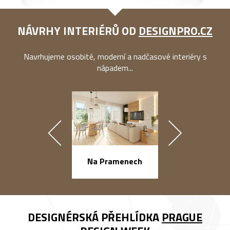
NÁVRHY INTERIÉRŮ OD
DESIGNPRO.CZ
Navrhujeme osobité, moderní a nadčasové interiéry s
nápadem...
náměstí Na Ba
Na Pramenech
DESIGNÉRSKÁ PŘEHLÍDKA
PRAGUE