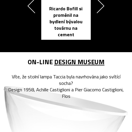
Ricardo Bofill si
Přichází ten
proměnil na
propracovan
bydlení bývalou
elektronic
továrnu na
zápisník
cement
reMarkable
ON-LINE
DESIGN MUSEUM
Víte, že stolní lampa Taccia byla navrhována jako svítící
socha?
Design 1958, Achille Castiglioni a Pier Giacomo Castiglioni,
Flos