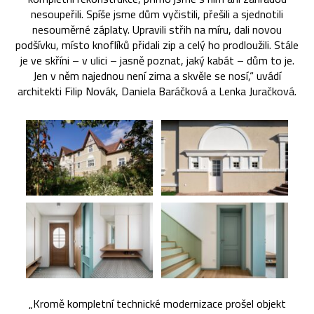
nesoupeřili. Spíše jsme dům vyčistili, přešili a sjednotili
nesouměrné záplaty. Upravili střih na míru, dali novou
podšívku, místo knoflíků přidali zip a celý ho prodloužili. Stále
je ve skříni – v ulici – jasně poznat, jaký kabát – dům to je.
Jen v něm najednou není zima a skvěle se nosí,“ uvádí
architekti Filip Novák, Daniela Baráčková a Lenka Juračková.
„Kromě kompletní technické modernizace prošel objekt