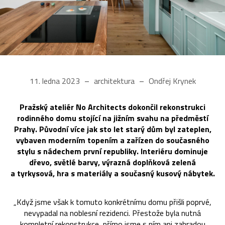
11. ledna 2023
architektura
Ondřej Krynek
Pražský ateliér No Architects dokončil rekonstrukci
rodinného domu stojící na jižním svahu na předměstí
Prahy. Původní více jak sto let starý dům byl zateplen,
vybaven moderním topením a zařízen do současného
stylu s nádechem první republiky. Interiéru dominuje
dřevo, světlé barvy, výrazná doplňková zelená
a tyrkysová, hra s materiály a současný kusový nábytek.
„Když jsme však k tomuto konkrétnímu domu přišli poprvé,
nevypadal na noblesní rezidenci. Přestože byla nutná
kompletní rekonstrukce, přímo jsme s ním ani zahradou