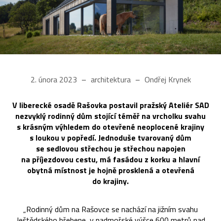
2. února 2023
architektura
Ondřej Krynek
V liberecké osadě Rašovka postavil pražský Ateliér SAD
nezvyklý rodinný dům stojící téměř na vrcholku svahu
s krásným výhledem do otevřené neoplocené krajiny
s loukou v popředí. Jednoduše tvarovaný dům
se sedlovou střechou je střechou napojen
na příjezdovou cestu, má fasádou z korku a hlavní
obytná místnost je hojně prosklená a otevřená
do krajiny.
„Rodinný dům na Rašovce se nachází na jižním svahu
Ještědského hřebene, v nadmořské výšce 600 metrů nad