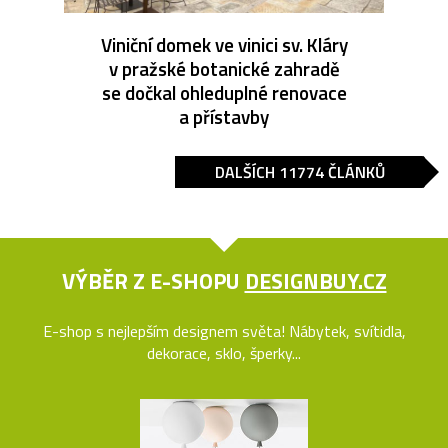
Viniční domek ve vinici sv. Kláry
v pražské botanické zahradě
se dočkal ohleduplné renovace
a přístavby
DALŠÍCH 11774 ČLÁNKŮ
VÝBĚR Z E-SHOPU
DESIGNBUY.CZ
E-shop s nejlepším designem světa! Nábytek, svítidla,
dekorace, sklo, šperky...