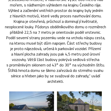
mořem, s nádherným výhledem na krajinu Českého ráje.
Výhled a začlenění vnitřních prostor do krajiny byly jedním
z hlavních motivů, které vedly proces navrhování domu.
Krajina je otevřená, průchozí a dominují jí květnaté,
neoplocené louky. Půdorys obdélníkového domu o rozměrech
přibližně 22,5 na 7 metru je orientován podél vrstevnic.
Podél severní strany pozemku vede na vrcholu náspu cesta,
na kterou musel být dům napojen. Část střechy budovy
je proto nájezdová, určená k parkování vozidel. Přízemí
a hlavní plocha zahrady jsou pak 4,5 metru pod úrovní
vozovky. Větší část budovy pokrývá sedlová střecha
s proměnlivým sklonem od 43° do 30° na východním štítu.
Štíhlá hmota domu se šikmo zařezává do strmého svahu
silnice a hřeben jako by se svažoval do zahrady,“ uvádí
architekti.