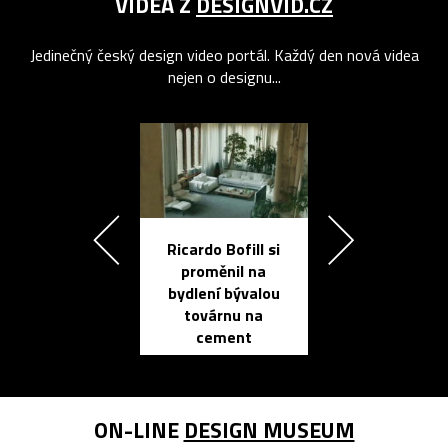
VIDEA Z
DESIGNVID.CZ
Jedinečný český design video portál. Každý den nová videa
nejen o designu...
Ricardo Bofill si
Přichází ten
proměnil na
propracovan
bydlení bývalou
elektronic
továrnu na
zápisník
cement
reMarkable
ON-LINE
DESIGN MUSEUM