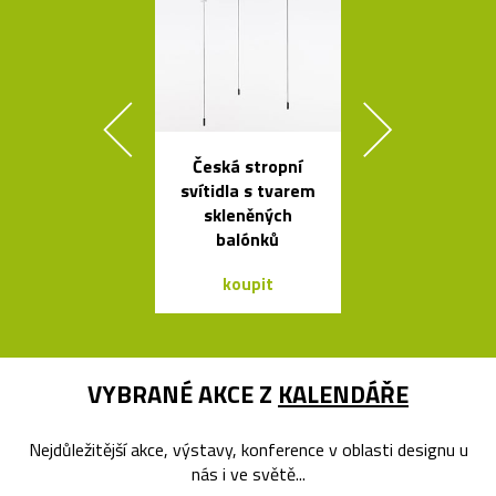
Česká stropní
Načechran
svítidla s tvarem
měkké svíti
skleněných
Cloud od Geh
balónků
koupit
koupit
VYBRANÉ AKCE Z
KALENDÁŘE
Nejdůležitější akce, výstavy, konference v oblasti designu u
nás i ve světě...