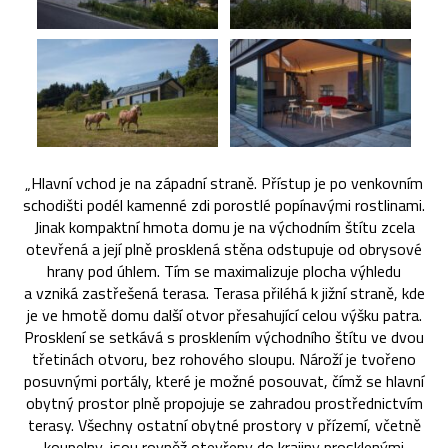
„Hlavní vchod je na západní straně. Přístup je po venkovním
schodišti podél kamenné zdi porostlé popínavými rostlinami.
Jinak kompaktní hmota domu je na východním štítu zcela
otevřená a její plně prosklená stěna odstupuje od obrysové
hrany pod úhlem. Tím se maximalizuje plocha výhledu
a vzniká zastřešená terasa. Terasa přiléhá k jižní straně, kde
je ve hmotě domu další otvor přesahující celou výšku patra.
Prosklení se setkává s prosklením východního štítu ve dvou
třetinách otvoru, bez rohového sloupu. Nároží je tvořeno
posuvnými portály, které je možné posouvat, čímž se hlavní
obytný prostor plně propojuje se zahradou prostřednictvím
terasy. Všechny ostatní obytné prostory v přízemí, včetně
koupelny, jsou rovněž otevřeny do krajiny prosklenými