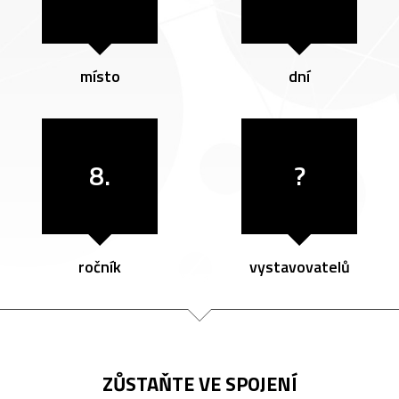
místo
dní
8.
?
ročník
vystavovatelů
ZŮSTAŇTE VE SPOJENÍ