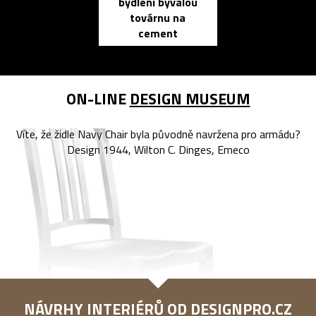
bydlení bývalou
elektronic
továrnu na
zápisník
cement
reMarkable
ON-LINE
DESIGN MUSEUM
Víte, že židle Navy Chair byla původně navržena pro armádu?
Design 1944, Wilton C. Dinges, Emeco
NÁVRHY INTERIÉRŮ OD
DESIGNPRO.CZ