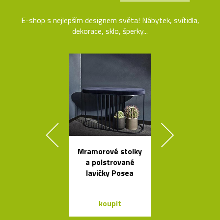
E-shop s nejlepším designem světa! Nábytek, svítidla,
dekorace, sklo, šperky...
Mramorové stolky
Elegantn
a polstrované
květináč
lavičky Posea
Botanique 
kovovém pod
koupit
koupit