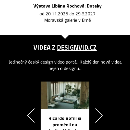
Výstava Liběna Rochová: Doteky
od 20.11.2025 do 29.8.2027
Moravská galerie v Brně
VIDEA Z
DESIGNVID.CZ
Jedinečný český design video portál. Každý den nová videa
nejen o designu...
Ricardo Bofill si
Přichází ten
proměnil na
propracovan