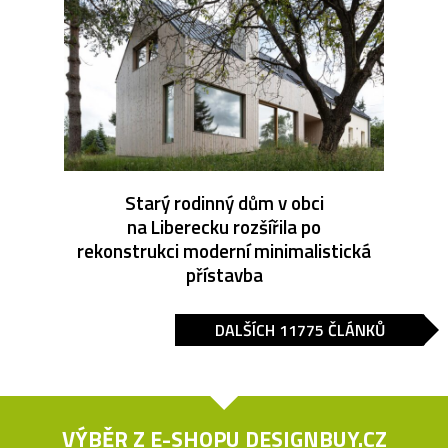
Starý rodinný dům v obci
na Liberecku rozšířila po
rekonstrukci moderní minimalistická
přístavba
DALŠÍCH 11775 ČLÁNKŮ
VÝBĚR Z E-SHOPU
DESIGNBUY.CZ