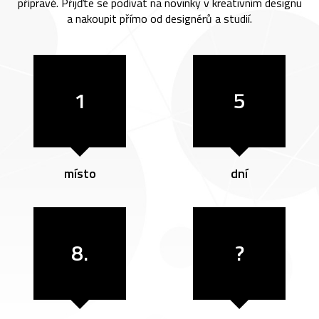
přípravě. Přijďte se podívat na novinky v kreativním designu
a nakoupit přímo od designérů a studií.
1
5
místo
dní
8.
?