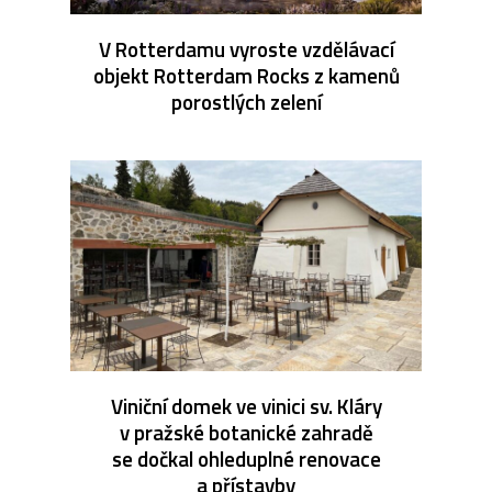
V Rotterdamu vyroste vzdělávací
objekt Rotterdam Rocks z kamenů
porostlých zelení
Viniční domek ve vinici sv. Kláry
v pražské botanické zahradě
se dočkal ohleduplné renovace
a přístavby