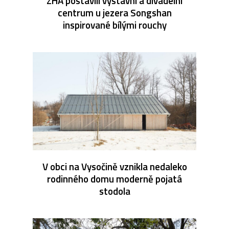
ZHA postavili výstavní a divadelní
centrum u jezera Songshan
inspirované bílými rouchy
V obci na Vysočině vznikla nedaleko
rodinného domu moderně pojatá
stodola