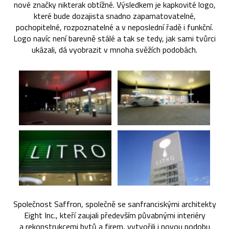
nové značky nikterak obtížné. Výsledkem je kapkovité logo,
které bude dozajista snadno zapamatovatelné,
pochopitelné, rozpoznatelné a v neposlední řadě i funkční.
Logo navíc není barevně stálé a tak se tedy, jak sami tvůrci
ukázali, dá vyobrazit v mnoha svěžích podobách.
Společnost Saffron, společně se sanfranciskými architekty
Eight Inc., kteří zaujali především půvabnými interiéry
a rekonstrukcemi bytů a firem, vytvořili i novou podobu