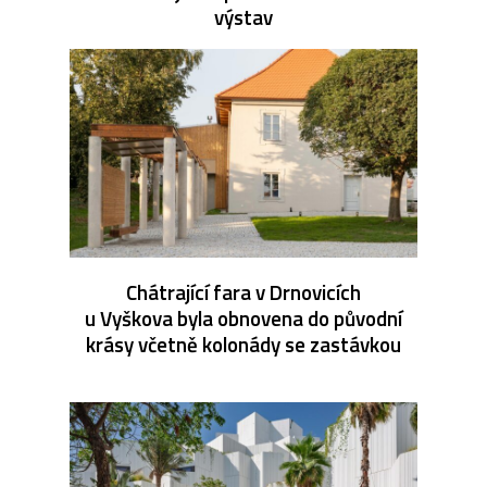
výstav
Chátrající fara v Drnovicích
u Vyškova byla obnovena do původní
krásy včetně kolonády se zastávkou