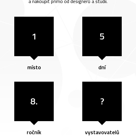
a nakoupit přímo od designérů a studií.
1
5
místo
dní
8.
?
ročník
vystavovatelů