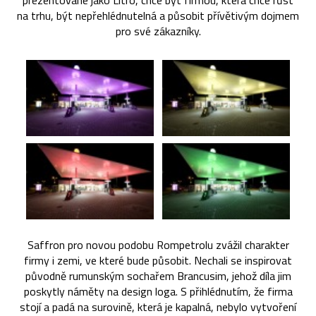
prezentované jako Litro, chce být firmou, která chce růst
na trhu, být nepřehlédnutelná a působit přívětivým dojmem
pro své zákazníky.
Saffron pro novou podobu Rompetrolu zvážil charakter
firmy i zemi, ve které bude působit. Nechali se inspirovat
původně rumunským sochařem Brancusim, jehož díla jim
poskytly náměty na design loga. S přihlédnutím, že firma
stojí a padá na surovině, která je kapalná, nebylo vytvoření