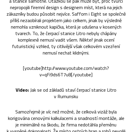
a stanice samotné. Otázkou se pak může být, proč tvůrci
nepropojili firemní design s designem míst, která na jejich
zákazníky budou působit nejvíce. Safforn i Eight se společně
příliš nezaobírali projektem jako celkem, jinak by výsledně
nemohla vzniknout kapička, která je udušena v kosených
tvarech. To, že čerpací stanice Litro nebyly chápány
komplexně nemusí vadit všem. Někteř jinak ocení
futuristický vzhled, ty citlivější však celkovém vzezření
nemusí nechat klidnými.
[youtube]http://www.youtube.com/watch?
v=qFi9ds6T7u8[/youtube]
Video:
Jak se od základů staví čerpací stanice Litro
v Rumunsku
Samozřejmě je víc než možné, že celková vizáž byla
korigována cenovými kalkulacemi a snadností montáže, ale
je minimálně na škodu, že firma nedotáhla přeměnu
k vysněné dokonalosti. Že místo ostrých hran a rohů nevolili