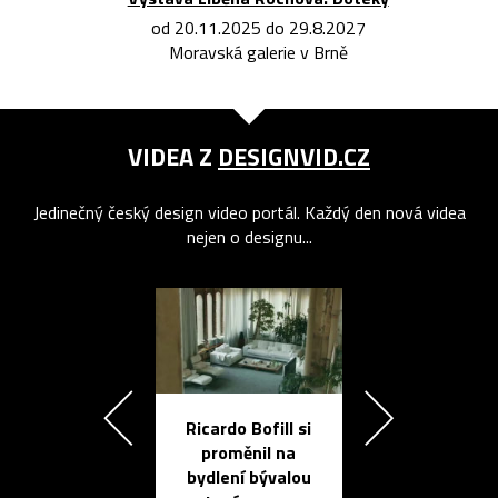
od 20.11.2025 do 29.8.2027
Moravská galerie v Brně
VIDEA Z
DESIGNVID.CZ
Jedinečný český design video portál. Každý den nová videa
nejen o designu...
Ricardo Bofill si
Přichází ten
proměnil na
propracovan
bydlení bývalou
elektronic