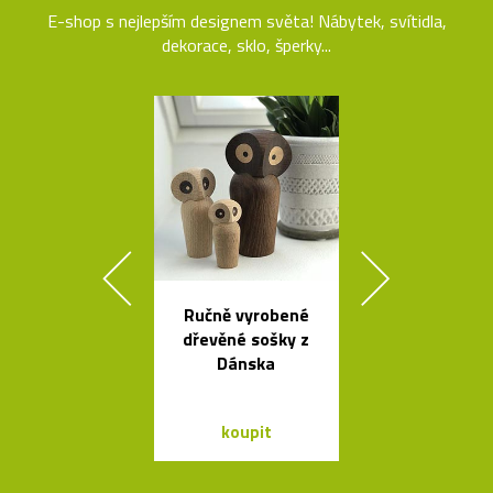
E-shop s nejlepším designem světa! Nábytek, svítidla,
dekorace, sklo, šperky...
Ručně vyrobené
Luxusní kulat
dřevěné sošky z
oválný stůl B
Dánska
od Bontempi
koupit
koupit