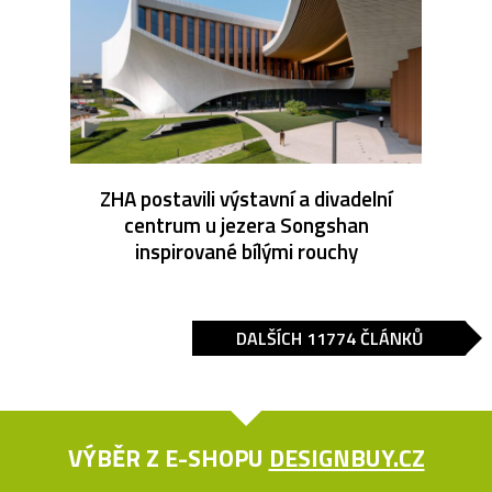
ZHA postavili výstavní a divadelní
centrum u jezera Songshan
inspirované bílými rouchy
DALŠÍCH 11774 ČLÁNKŮ
VÝBĚR Z E-SHOPU
DESIGNBUY.CZ