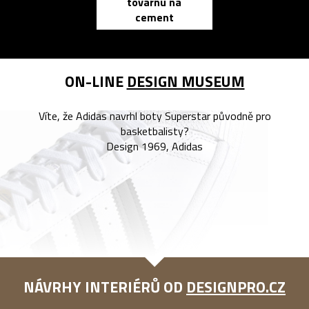
továrnu na
zápisník
cement
reMarkable
ON-LINE
DESIGN MUSEUM
Víte, že Adidas navrhl boty Superstar původně pro
basketbalisty?
Design 1969, Adidas
NÁVRHY INTERIÉRŮ OD
DESIGNPRO.CZ