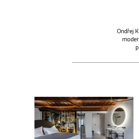
Ondřej K
modern
p