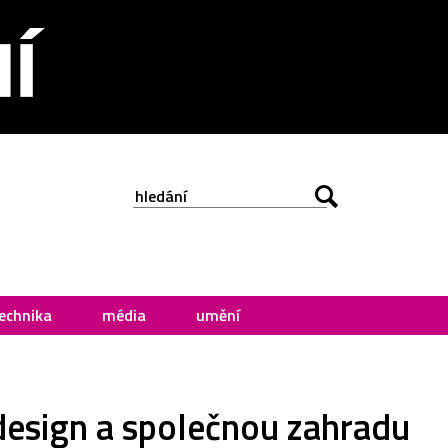
echnika
média
umění
design a společnou zahradu