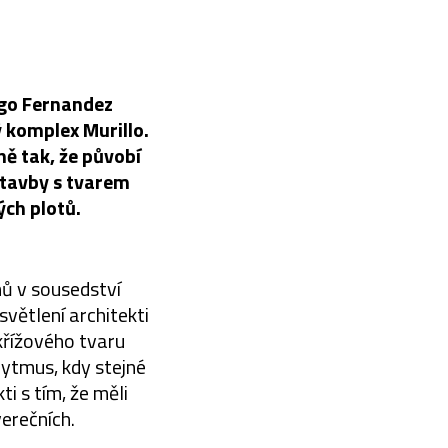
ago Fernandez
 komplex Murillo.
ě tak, že půvobí
stavby s tvarem
ch plotů.
mů v sousedství
světlení architekti
křížového tvaru
ytmus, kdy stejné
i s tím, že měli
erečních.