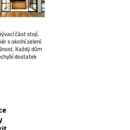
ývací část stojí.
r s okolní zelení.
ušnost. Každý dům
Nechybí dostatek
ce
y
rit