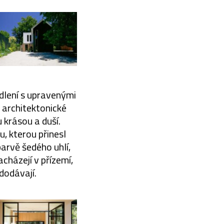
dlení s upravenými
é architektonické
u krásou a duší.
u, kterou přinesl
barvě šedého uhlí,
acházejí v přízemí,
dodávají.