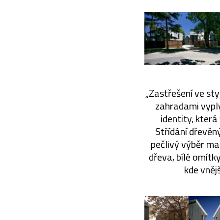
„Zastřešení ve st
zahradami vyplyn
identity, která
Střídání dřevěný
pečlivý výběr mat
dřeva, bílé omítky
kde vněj