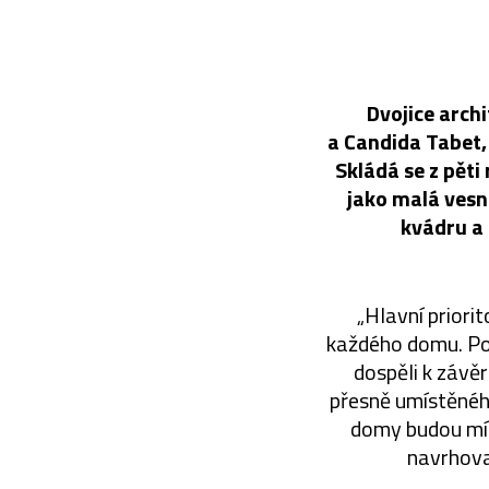
Dvojice arch
a Candida Tabet,
Skládá se z pět
jako malá vesn
kvádru a
„Hlavní priori
každého domu. Po d
dospěli k závě
přesně umístěnéh
domy budou mít 
navrhova