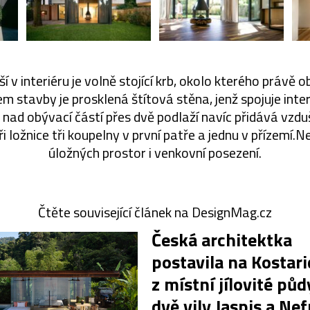
 v interiéru je volně stojící krb, okolo kterého právě ob
 stavby je prosklená štítová stěna, jenž spojuje interié
 nad obývací částí přes dvě podlaží navíc přidává vzd
ři ložnice tři koupelny v první patře a jednu v přízemí.
úložných prostor i venkovní posezení.
Čtěte související článek na DesignMag.cz
Česká architektka
postavila na Kostari
z místní jílovité půd
dvě vily Jaspis a Nef