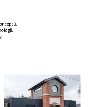
konceptů,
ologií,
y.