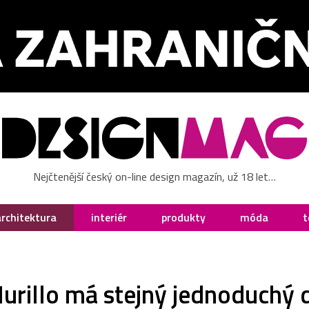
Nejčtenější český on-line design magazín, už 18 let…
architektura
interiér
produkty
móda
t
rillo má stejný jednoduchý 