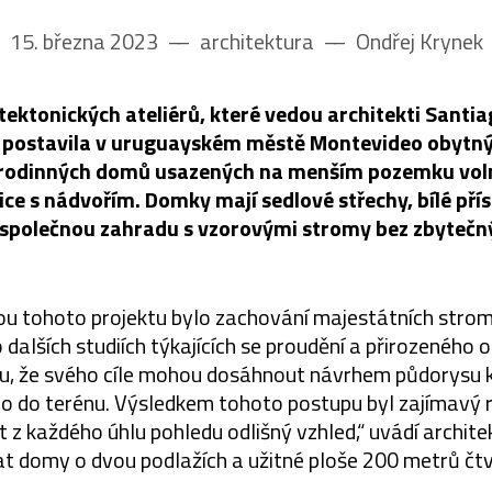
15. března 2023
––
architektura
––
Ondřej Krynek
itektonických ateliérů, které vedou architekti Santi
 postavila v uruguayském městě Montevideo obytný
i rodinných domů usazených na menším pozemku voln
ice s nádvořím. Domky mají sedlové střechy, bílé pří
 společnou zahradu s vzorovými stromy bez zbytečný
tou tohoto projektu bylo zachování majestátních stro
alších studiích týkajících se proudění a přirozeného o
ru, že svého cíle mohou dosáhnout návrhem půdorysu 
o do terénu. Výsledkem tohoto postupu byl zajímavý r
z každého úhlu pohledu odlišný vzhled,“ uvádí architekt
t domy o dvou podlažích a užitné ploše 200 metrů čtv