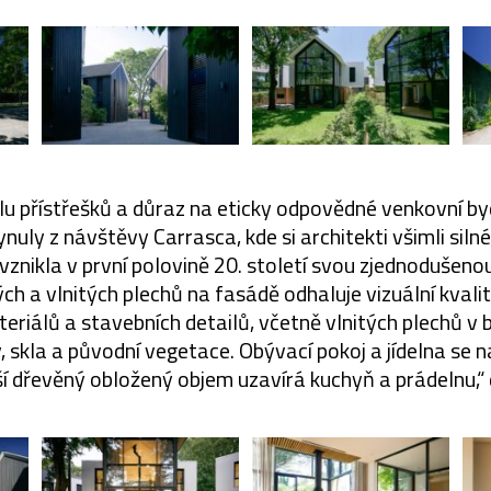
ylu přístřešků a důraz na eticky odpovědné venkovní by
uly z návštěvy Carrasca, kde si architekti všimli siln
 vznikla v první polovině 20. století svou zjednodušeno
ch a vlnitých plechů na fasádě odhaluje vizuální kvalit
eriálů a stavebních detailů, včetně vlnitých plechů v 
, skla a původní vegetace. Obývací pokoj a jídelna se n
ší dřevěný obložený objem uzavírá kuchyň a prádelnu,“ 