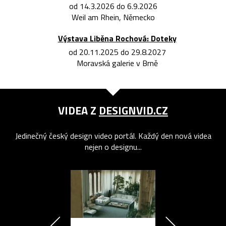
od 14.3.2026 do 6.9.2026
Weil am Rhein, Německo
Výstava Liběna Rochová: Doteky
od 20.11.2025 do 29.8.2027
Moravská galerie v Brně
VIDEA Z
DESIGNVID.CZ
Jedinečný český design video portál. Každý den nová videa
nejen o designu...