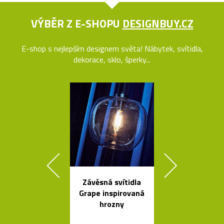
VÝBĚR Z E-SHOPU
DESIGNBUY.CZ
E-shop s nejlepším designem světa! Nábytek, svítidla,
dekorace, sklo, šperky...
Závěsná svítidla
Jedinečný jíd
Grape inspirovaná
stůl Podium
hrozny
Bontempi C