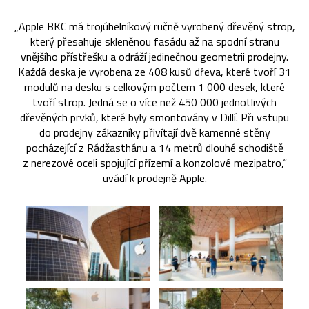
„Apple BKC má trojúhelníkový ručně vyrobený dřevěný strop,
který přesahuje skleněnou fasádu až na spodní stranu
vnějšího přístřešku a odráží jedinečnou geometrii prodejny.
Každá deska je vyrobena ze 408 kusů dřeva, které tvoří 31
modulů na desku s celkovým počtem 1 000 desek, které
tvoří strop. Jedná se o více než 450 000 jednotlivých
dřevěných prvků, které byly smontovány v Dillí. Při vstupu
do prodejny zákazníky přivítají dvě kamenné stěny
pocházející z Rádžasthánu a 14 metrů dlouhé schodiště
z nerezové oceli spojující přízemí a konzolové mezipatro,“
uvádí k prodejně Apple.