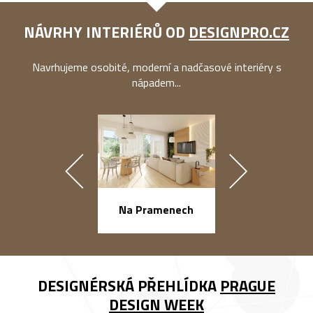
NÁVRHY INTERIÉRŮ OD
DESIGNPRO.CZ
Navrhujeme osobité, moderní a nadčasové interiéry s
nápadem...
náměstí Na Ba
Na Pramenech
DESIGNÉRSKÁ PŘEHLÍDKA
PRAGUE
DESIGN WEEK