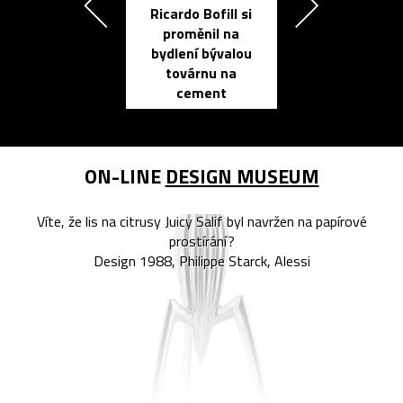
Ricardo Bofill si
Přichází ten
proměnil na
propracovan
bydlení bývalou
elektronic
továrnu na
zápisník
cement
reMarkable
ON-LINE
DESIGN MUSEUM
Víte, že lis na citrusy Juicy Salif byl navržen na papírové
prostírání?
Design 1988, Philippe Starck, Alessi