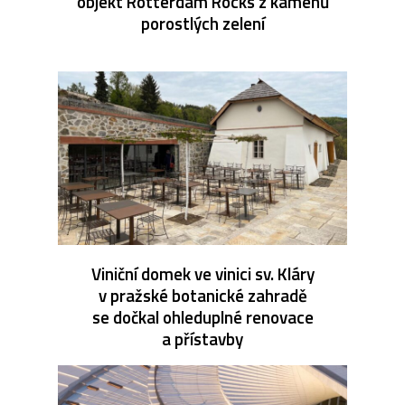
objekt Rotterdam Rocks z kamenů
porostlých zelení
Viniční domek ve vinici sv. Kláry
v pražské botanické zahradě
se dočkal ohleduplné renovace
a přístavby