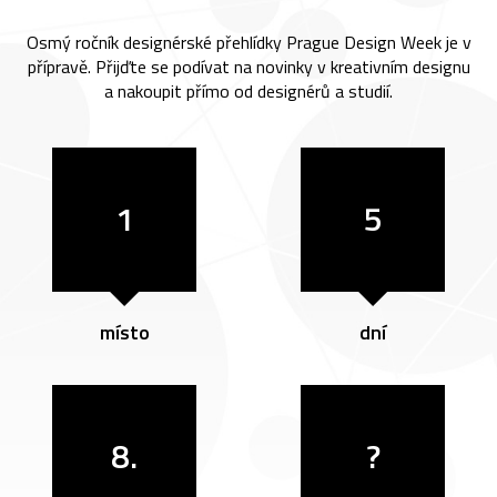
Osmý ročník designérské přehlídky Prague Design Week je v
přípravě. Přijďte se podívat na novinky v kreativním designu
a nakoupit přímo od designérů a studií.
1
5
místo
dní
8.
?