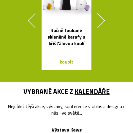
Ručně foukané
Kolekce
skleněné karafy s
skleněných sví
křišťálovou koulí
Bulb a Mega 
koupit
koupit
VYBRANÉ AKCE Z
KALENDÁŘE
Nejdůležitější akce, výstavy, konference v oblasti designu u
nás i ve světě...
Výstava Kaws