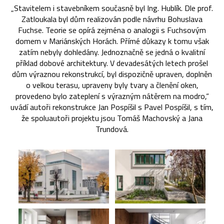
„Stavitelem i stavebníkem současně byl Ing. Hublík. Dle prof.
Zatloukala byl dům realizován podle návrhu Bohuslava
Fuchse. Teorie se opírá zejména o analogii s Fuchsovým
domem v Mariánských Horách. Přímé důkazy k tomu však
zatím nebyly dohledány. Jednoznačně se jedná o kvalitní
příklad dobové architektury. V devadesátých letech prošel
dům výraznou rekonstrukcí, byl dispozičně upraven, doplněn
o velkou terasu, upraveny byly tvary a členění oken,
provedeno bylo zateplení s výrazným nátěrem na modro,“
uvádí autoři rekonstrukce Jan Pospíšil s Pavel Pospíšil, s tím,
že spoluautoři projektu jsou Tomáš Machovský a Jana
Trundová.