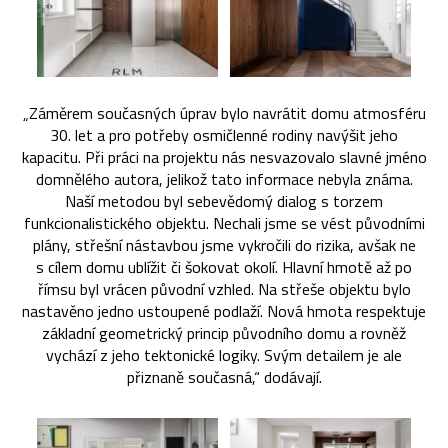
„Záměrem současných úprav bylo navrátit domu atmosféru
30. let a pro potřeby osmičlenné rodiny navýšit jeho
kapacitu. Při práci na projektu nás nesvazovalo slavné jméno
domnělého autora, jelikož tato informace nebyla známa.
Naší metodou byl sebevědomý dialog s torzem
funkcionalistického objektu. Nechali jsme se vést původními
plány, střešní nástavbou jsme vykročili do rizika, avšak ne
s cílem domu ublížit či šokovat okolí. Hlavní hmotě až po
římsu byl vrácen původní vzhled. Na střeše objektu bylo
nastavěno jedno ustoupené podlaží. Nová hmota respektuje
základní geometrický princip původního domu a rovněž
vychází z jeho tektonické logiky. Svým detailem je ale
přiznaně současná,“ dodávají.