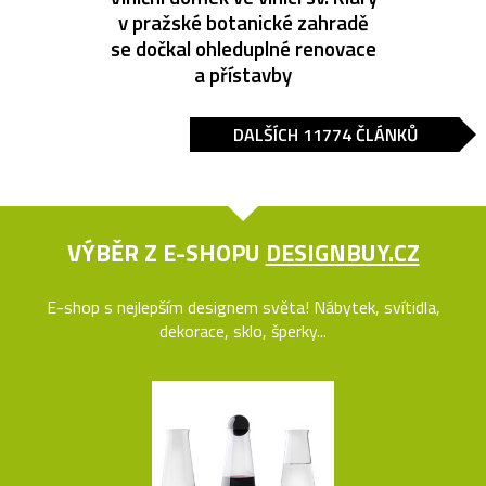
v pražské botanické zahradě
se dočkal ohleduplné renovace
a přístavby
DALŠÍCH 11774 ČLÁNKŮ
VÝBĚR Z E-SHOPU
DESIGNBUY.CZ
E-shop s nejlepším designem světa! Nábytek, svítidla,
dekorace, sklo, šperky...