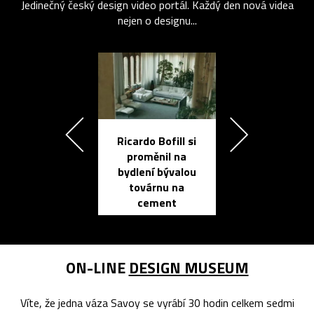
Jedinečný český design video portál. Každý den nová videa
nejen o designu...
Ricardo Bofill si
Přichází ten
proměnil na
propracovan
bydlení bývalou
elektronic
továrnu na
zápisník
cement
reMarkable
ON-LINE
DESIGN MUSEUM
Víte, že jedna váza Savoy se vyrábí 30 hodin celkem sedmi