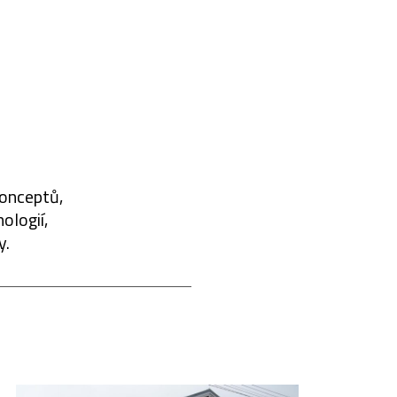
konceptů,
ologií,
y.