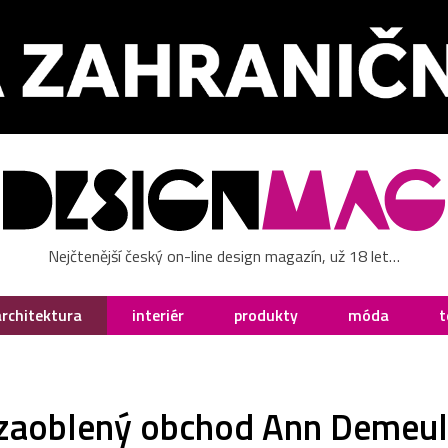
Nejčtenější český on-line design magazín, už 18 let…
architektura
interiér
produkty
móda
t
 zaoblený obchod Ann Demeu