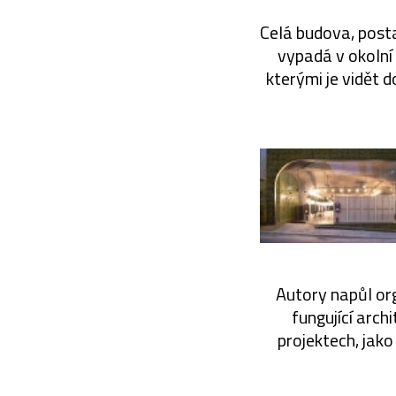
Celá budova, post
vypadá v okolní
kterými je vidět 
Autory napůl orga
fungující arch
projektech, jak