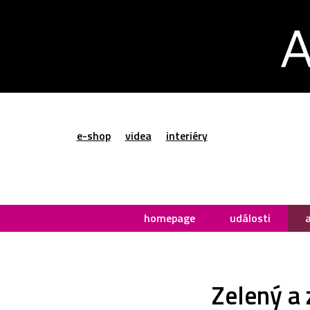
e-shop
videa
interiéry
homepage
události
Zelený a