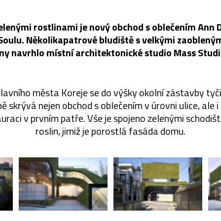
zelenými rostlinami je nový obchod s oblečením An
Soulu. Několikapatrové bludiště s velkými zaoblen
ny navrhlo místní architektonické studio Mass Studi
hlavního města Koreje se do výšky okolní zástavby tyčí
ě skrývá nejen obchod s oblečením v úrovni ulice, ale i
uraci v prvním patře. Vše je spojeno zelenými schodišt
roslin, jimiž je porostlá fasáda domu.