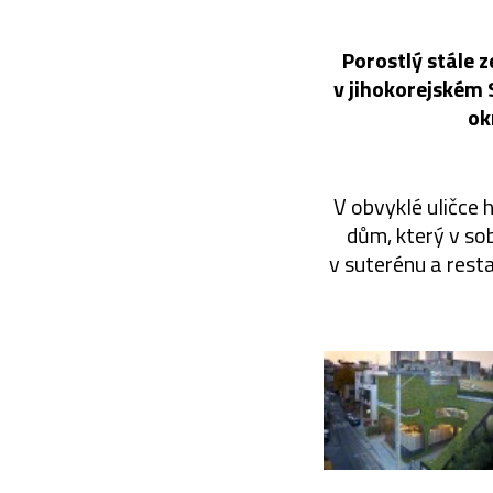
Porostlý stále 
v jihokorejském 
ok
V obvyklé uličce 
dům, který v sob
v suterénu a resta