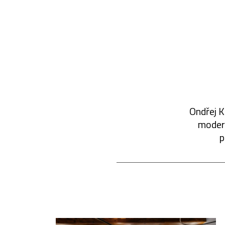
Ondřej K
modern
p