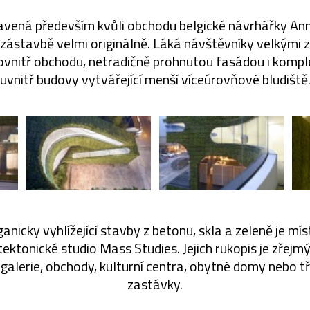
avená především kvůli obchodu belgické návrhářky A
 zástavbě velmi originálně. Láká návštěvníky velkými 
dovnitř obchodu, netradičně prohnutou fasádou i kompl
uvnitř budovy vytvářející menší víceúrovňové bludiště
nicky vyhlížející stavby z betonu, skla a zeleně je mís
itektonické studio Mass Studies. Jejich rukopis je zřejmý
o galerie, obchody, kulturní centra, obytné domy nebo 
zastávky.