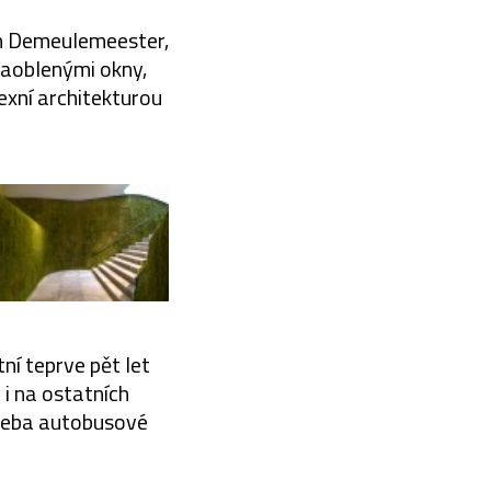
nn Demeulemeester,
zaoblenými okny,
exní architekturou
.
tní teprve pět let
 i na ostatních
třeba autobusové