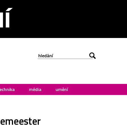
echnika
média
umění
lemeester