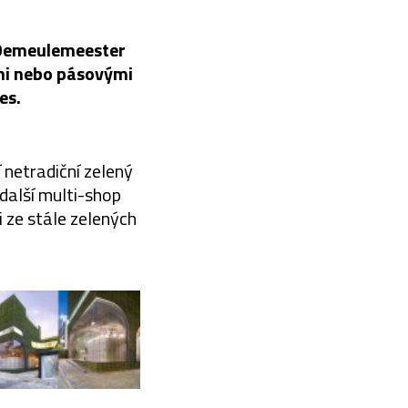
n Demeulemeester
ými nebo pásovými
es.
 netradiční zelený
 další multi-shop
i ze stále zelených