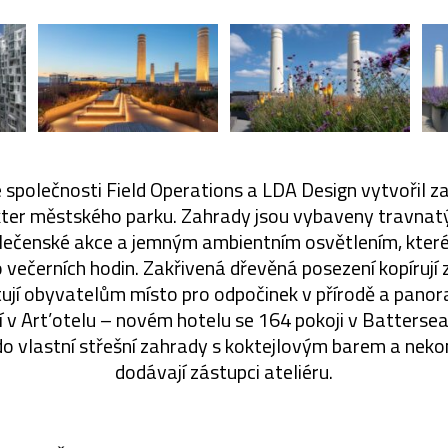
 společnosti Field Operations a LDA Design vytvořil za
kter městského parku. Zahrady jsou vybaveny travnat
lečenské akce a jemným ambientním osvětlením, které 
o večerních hodin. Zakřivená dřevěná posezení kopírují
ují obyvatelům místo pro odpočinek v přírodě a panor
 v Art’otelu – novém hotelu se 164 pokoji v Batterse
 do vlastní střešní zahrady s koktejlovým barem a ne
dodávají zástupci ateliéru.