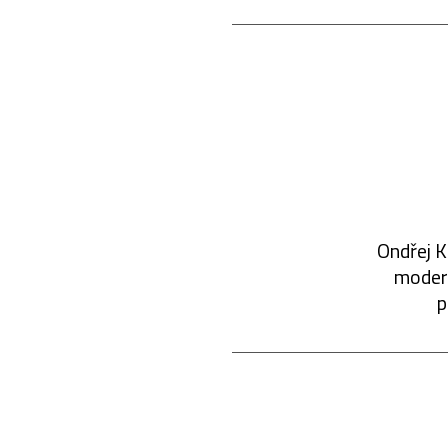
Ondřej K
modern
p