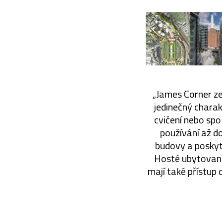
„James Corner ze
jedinečný chara
cvičení nebo spo
používání až d
budovy a poskyt
Hosté ubytovaní
mají také přístup