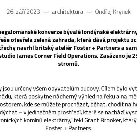
26. září 2023
––
architektura
––
Ondřej Krynek
megalomanské konverze bývalé londýnské elektrárn
řeše otevřela zelená zahrada, která dává projektu z
třechy navrhl britský ateliér Foster + Partners a s
 studio James Corner Field Operations. Zasázeno je 23
stromů.
y jsou určeny všem obyvatelům budovy. Cílem bylo vytv
du, která poskytne nádherný výhled na řeku a na mě
storem, kde se můžete procházet, běhat, chodit na h
 dýchat – v jedinečném prostředí, které se nachází v
konických komínů elektrárny,“ řekl Grant Brooker, který 
Foster + Partners.