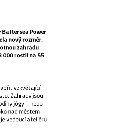
y Battersea Power
cela nový rozměr.
amotnou zahradu
 000 rostli na 55
ořit vzkvétající
sto. Zahrady jsou
odiny jógy – nebo
ysoko nad městem
je vedoucí ateliéru