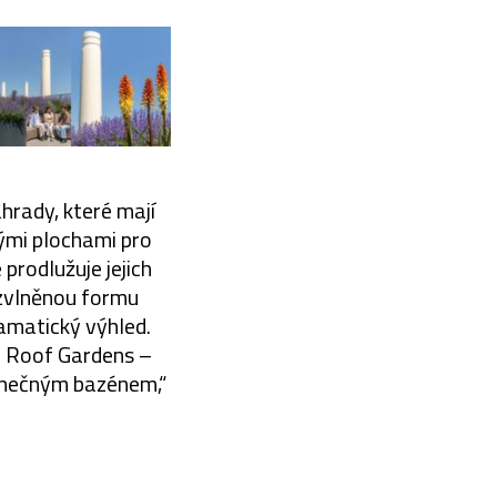
hrady, které mají
ými plochami pro
prodlužuje jejich
 zvlněnou formu
amatický výhled.
a Roof Gardens –
konečným bazénem,“