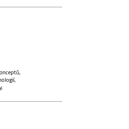
konceptů,
ologií,
y.