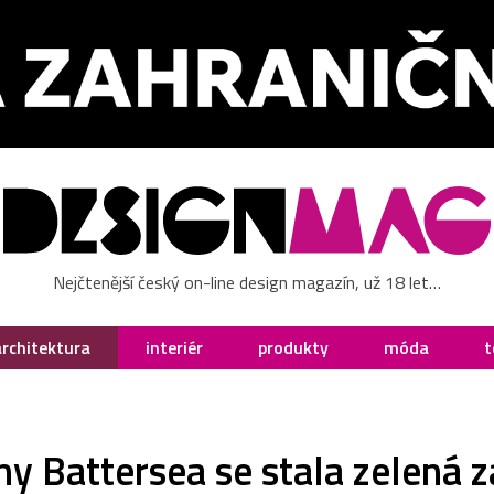
Nejčtenější český on-line design magazín, už 18 let…
architektura
interiér
produkty
móda
t
ny Battersea se stala zelená 