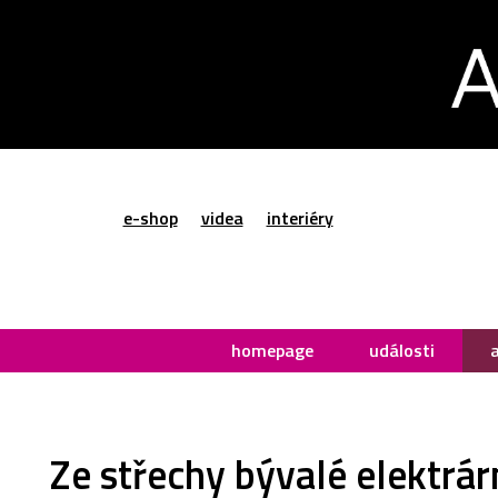
e-shop
videa
interiéry
homepage
události
Ze střechy bývalé elektrár