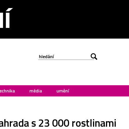
echnika
média
umění
zahrada s 23 000 rostlinami