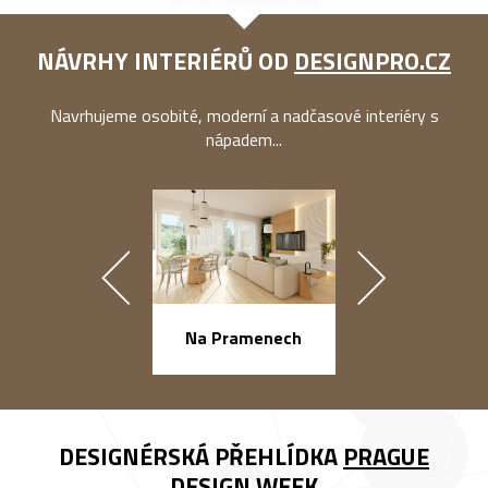
NÁVRHY INTERIÉRŮ OD
DESIGNPRO.CZ
Navrhujeme osobité, moderní a nadčasové interiéry s
nápadem...
náměstí Na Ba
Na Pramenech
DESIGNÉRSKÁ PŘEHLÍDKA
PRAGUE
DESIGN WEEK