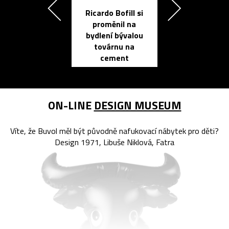
Ricardo Bofill si
Přichází ten
proměnil na
propracovan
bydlení bývalou
elektronic
továrnu na
zápisník
cement
reMarkable
ON-LINE
DESIGN MUSEUM
Víte, že Buvol měl být původně nafukovací nábytek pro děti?
Design 1971, Libuše Niklová, Fatra