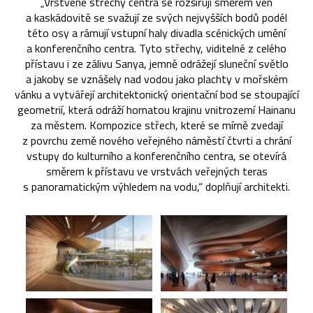
„Vrstvené střechy centra se rozšiřují směrem ven
a kaskádovitě se svažují ze svých nejvyšších bodů podél
této osy a rámují vstupní haly divadla scénických umění
a konferenčního centra. Tyto střechy, viditelné z celého
přístavu i ze zálivu Sanya, jemně odrážejí sluneční světlo
a jakoby se vznášely nad vodou jako plachty v mořském
vánku a vytvářejí architektonický orientační bod se stoupající
geometrií, která odráží hornatou krajinu vnitrozemí Hainanu
za městem. Kompozice střech, které se mírně zvedají
z povrchu země nového veřejného náměstí čtvrti a chrání
vstupy do kulturního a konferenčního centra, se otevírá
směrem k přístavu ve vrstvách veřejných teras
s panoramatickým výhledem na vodu,“ doplňují architekti.