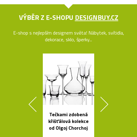
VÝBĚR Z E-SHOPU
DESIGNBUY.CZ
E-shop s nejlepším designem světa! Nábytek, svítidla,
dekorace, sklo, šperky...
Tečkami zdobená
Ikonická kol
křišťálová kolekce
lamp Tolome
od Olgoj Chorchoj
Artemid