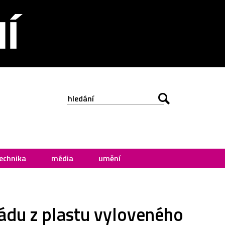
echnika
média
umění
ádu z plastu vyloveného