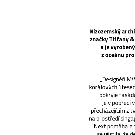
Nizozemský archi
značky Tiffany & 
a je vyrobený
z oceánu prot
„Designéři MV
korálových útesec
pokryje fasád
je v popředí 
přecházejícím z 
na prostředí sing
Next pomáhala z
se ujistila, že