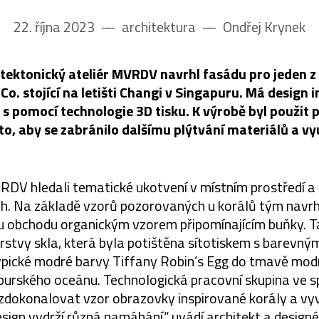
22. října 2023
––
architektura
––
Ondřej Krynek
tektonický ateliér MVRDV navrhl fasádu pro jeden 
Co. stojící na letišti Changi v Singapuru. Má design 
 s pomocí technologie 3D tisku. K výrobě byl použit 
o, aby se zabránilo dalšímu plýtvání materiálů a vy
RDV hledali tematické ukotvení v místním prostředí a
h. Na základě vzorů pozorovaných u korálů tým navrh
u obchodu organickým vzorem připomínajícím buňky. 
vrstvy skla, která byla potištěna sítotiskem s barevn
typické modré barvy Tiffany Robin’s Egg do tmavě modr
apurského oceánu. Technologická pracovní skupina ve
dokonalovat vzor obrazovky inspirované korály a vyvíj
 design vydrží různá namáhání,“ uvádí architekt a designé