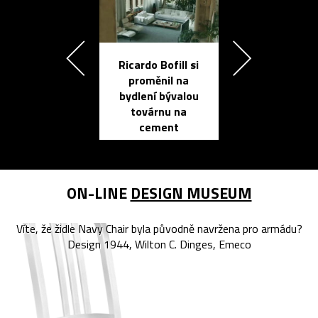
Ricardo Bofill si
Přichází ten
proměnil na
propracovan
bydlení bývalou
elektronic
továrnu na
zápisník
cement
reMarkable
ON-LINE
DESIGN MUSEUM
Víte, že židle Navy Chair byla původně navržena pro armádu?
Design 1944, Wilton C. Dinges, Emeco