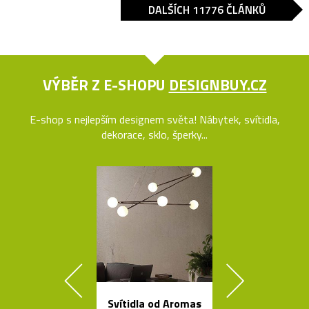
DALŠÍCH 11776 ČLÁNKŮ
VÝBĚR Z E-SHOPU
DESIGNBUY.CZ
E-shop s nejlepším designem světa! Nábytek, svítidla,
dekorace, sklo, šperky...
Svítidla od Aromas
Mramorové s