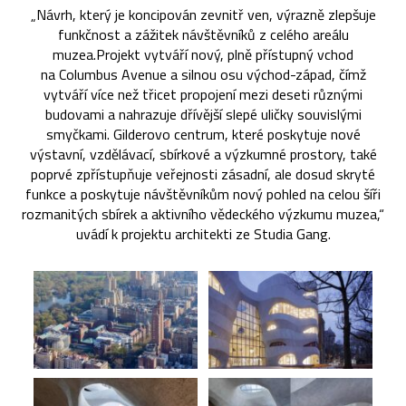
„Návrh, který je koncipován zevnitř ven, výrazně zlepšuje
funkčnost a zážitek návštěvníků z celého areálu
muzea.Projekt vytváří nový, plně přístupný vchod
na Columbus Avenue a silnou osu východ-západ, čímž
vytváří více než třicet propojení mezi deseti různými
budovami a nahrazuje dřívější slepé uličky souvislými
smyčkami. Gilderovo centrum, které poskytuje nové
výstavní, vzdělávací, sbírkové a výzkumné prostory, také
poprvé zpřístupňuje veřejnosti zásadní, ale dosud skryté
funkce a poskytuje návštěvníkům nový pohled na celou šíři
rozmanitých sbírek a aktivního vědeckého výzkumu muzea,“
uvádí k projektu architekti ze Studia Gang.