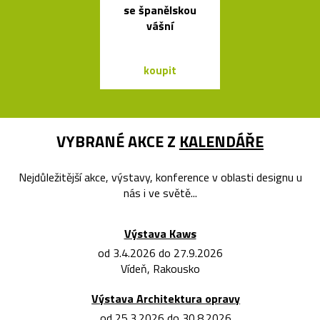
se španělskou
a polstrov
vášní
lavičky Po
koupit
koupit
VYBRANÉ AKCE Z
KALENDÁŘE
Nejdůležitější akce, výstavy, konference v oblasti designu u
nás i ve světě...
Výstava Kaws
od 3.4.2026 do 27.9.2026
Vídeň, Rakousko
Výstava Architektura opravy
od 25.3.2026 do 30.8.2026