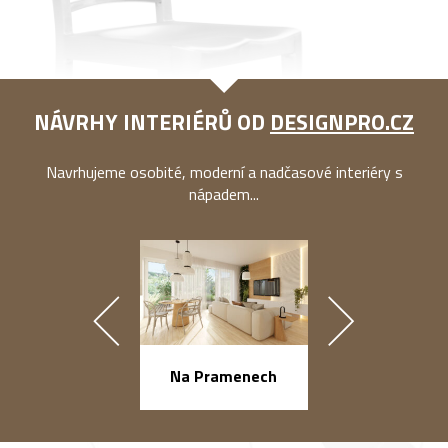
NÁVRHY INTERIÉRŮ OD
DESIGNPRO.CZ
Navrhujeme osobité, moderní a nadčasové interiéry s
nápadem...
náměstí Na Ba
Na Pramenech