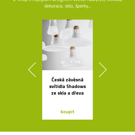
dekorace, sklo, šperky...
Česká závěsná
České
svítidla Shadows
minimalisti
ze skla a dřeva
skleněné v
Seven
koupit
koupit