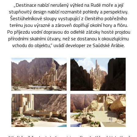
„Destinace nabízí nerušený výhled na Rudé moře a její
stupňovitý design nabízí rozmanité pohledy a perspektivy.
Šestiúhelníkové sloupy vystupující z členitého pobřežního
terénu jsou výrazné a zároveň doplňují okolní hory a flóru.
Po příjezdu vodní dopravou do odlehlé zátoky hosté projdou
přírodními skalními útvary, než se dostanou k okouzlujícímu
vchodu do objektu,“ uvádí developer ze Saúdské Arábie.