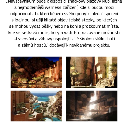
„Návštěvníkům bude k dispozici značkový plážový klub, lázně
a nejmodernější wellness zařízení, kde si budou moci
odpočinout. Ti, kteří během svého pobytu hledají spojení
s krajinou, si užijí klikaté objevitelské stezky, po kterých
se mohou vydat pěšky nebo na koni a prozkoumat místa,
kde se setkává moře, hory a vádí. Propracované možnosti
stravování a zábavy uspokojí také širokou škálu chutí
a zájmů hostů,“ dodávají k nevídanému projektu.