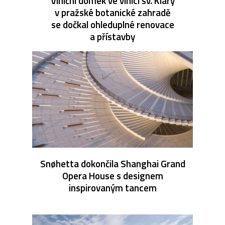
Viniční domek ve vinici sv. Kláry
v pražské botanické zahradě
se dočkal ohleduplné renovace
a přístavby
Snøhetta dokončila Shanghai Grand
Opera House s designem
inspirovaným tancem