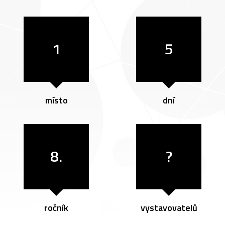
1
5
místo
dní
8.
?
ročník
vystavovatelů