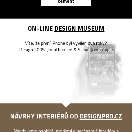
cement
reMarkable
ON-LINE
DESIGN MUSEUM
Víte, že první iPhone byl vyvíjen dva roky?
Design 2005, Jonathan Ive & Steve Jobs, Apple
NÁVRHY INTERIÉRŮ OD
DESIGNPRO.CZ
Navrhujeme osobité, moderní a nadčasové interiéry s