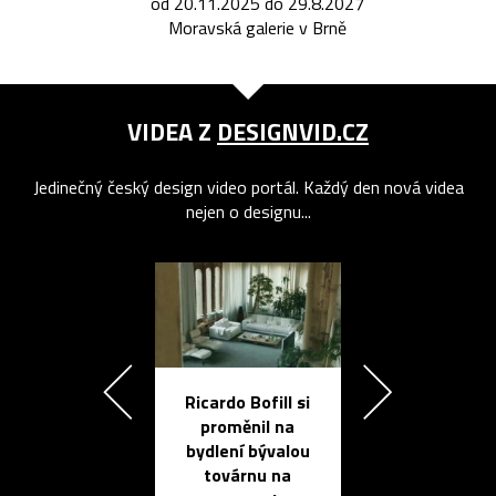
od 20.11.2025 do 29.8.2027
Moravská galerie v Brně
VIDEA Z
DESIGNVID.CZ
Jedinečný český design video portál. Každý den nová videa
nejen o designu...
Ricardo Bofill si
Přichází ten
proměnil na
propracovan
bydlení bývalou
elektronic
továrnu na
zápisník