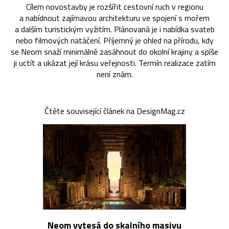
Cílem novostavby je rozšířit cestovní ruch v regionu
a nabídnout zajímavou architekturu ve spojení s mořem
a dalším turistickým vyžitím. Plánovaná je i nabídka svateb
nebo filmových natáčení. Příjemný je ohled na přírodu, kdy
se Neom snaží minimálně zasáhnout do okolní krajiny a spíše
ji uctít a ukázat její krásu veřejnosti. Termín realizace zatím
není znám.
Čtěte související článek na DesignMag.cz
Neom vytesá do skalního masivu