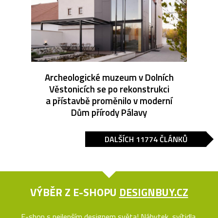
Archeologické muzeum v Dolních
Věstonicích se po rekonstrukci
a přístavbě proměnilo v moderní
Dům přírody Pálavy
DALŠÍCH 11774 ČLÁNKŮ
VÝBĚR Z E-SHOPU
DESIGNBUY.CZ
E-shop s nejlepším designem světa! Nábytek, svítidla,