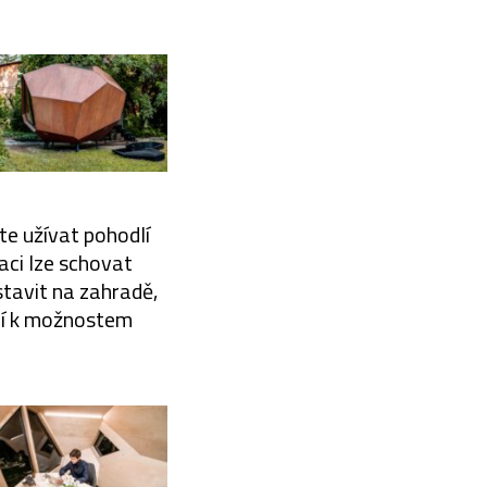
te užívat pohodlí
aci lze schovat
stavit na zahradě,
jí k možnostem