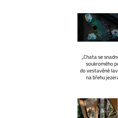
„Chata se snadno
soukromého pok
do vestavěné lavi
na břehu jeze