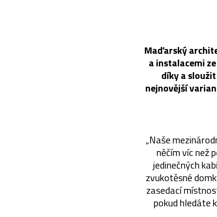
Maďarský archite
a instalacemi z
díky a slouži
nejnovější varia
„Naše mezinárodn
něčím víc než 
jedinečných kab
zvukotěsné domky,
zasedací místnosti
pokud hledáte kl