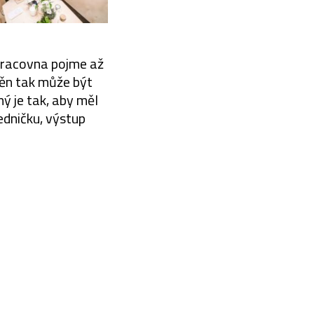
pracovna pojme až
těn tak může být
ný je tak, aby měl
edničku, výstup