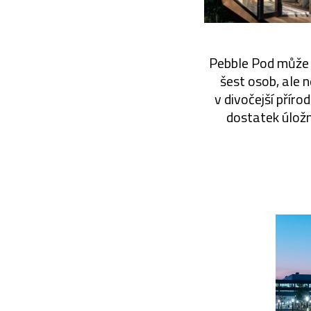
Pebble Pod může 
šest osob, ale 
v divočejší příro
dostatek úložn