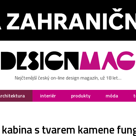
Nejčtenější český on-line design magazín, už 18 let…
architektura
interiér
produkty
móda
t
 kabina s tvarem kamene fungu