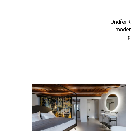
Ondřej K
modern
p