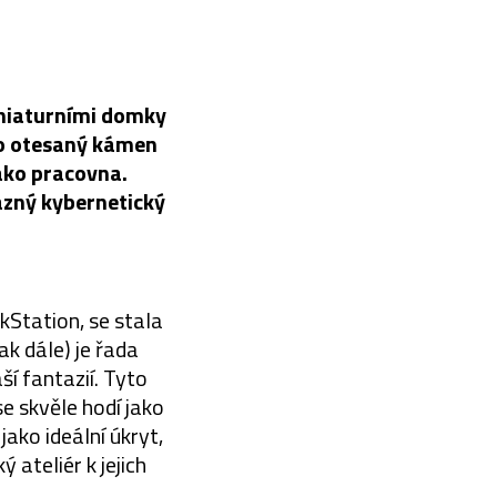
iniaturními domky
ko otesaný kámen
jako pracovna.
azný kybernetický
Station, se stala
k dále) je řada
í fantazií. Tyto
e skvěle hodí jako
jako ideální úkryt,
 ateliér k jejich