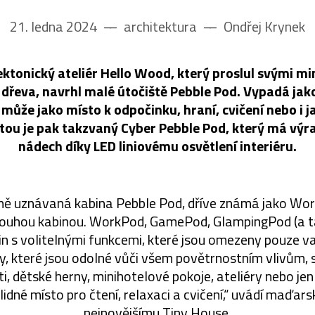
21. ledna 2024
––
architektura
––
Ondřej Krynek
ktonický ateliér Hello Wood, který proslul svými m
e dřeva, navrhl malé útočiště Pebble Pod. Vypadá ja
t může jako místo k odpočinku, hraní, cvičení nebo i 
ntou je pak takzvaný Cyber Pebble Pod, který má výr
nádech díky LED liniovému osvětlení interiéru.
ě uznávaná kabina Pebble Pod, dříve známá jako Work
pouhou kabinou. WorkPod, GamePod, GlampingPod (a ta
in s volitelnými funkcemi, které jsou omezeny pouze vaš
 které jsou odolné vůči všem povětrnostním vlivům, s
, dětské herny, minihotelové pokoje, ateliéry nebo jen 
idné místo pro čtení, relaxaci a cvičení,“ uvádí maďarský
nejnovějšímu Tiny House.