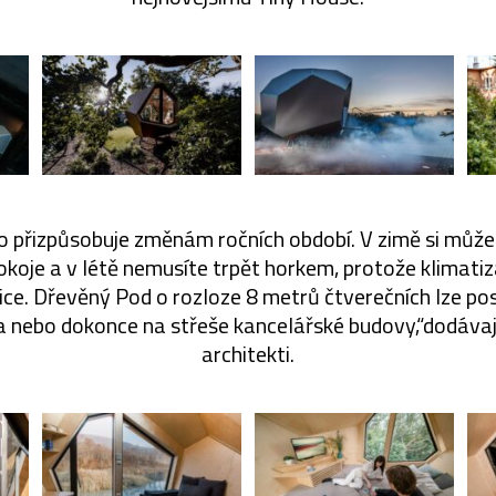
 přizpůsobuje změnám ročních období. V zimě si může
oje a v létě nemusíte trpět horkem, protože klimatiz
ce. Dřevěný Pod o rozloze 8 metrů čtverečních lze po
ra nebo dokonce na střeše kancelářské budovy,“dodáva
architekti.