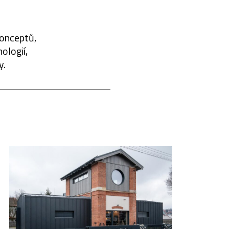
konceptů,
ologií,
y.