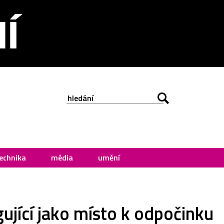
echnika
média
umění
jící jako místo k odpočinku