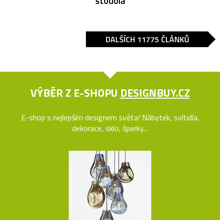
stodola
DALŠÍCH 11775 ČLÁNKŮ
VÝBĚR Z E-SHOPU
DESIGNBUY.CZ
E-shop s nejlepším designem světa! Nábytek, svítidla,
dekorace, sklo, šperky...