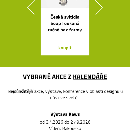
Česká svítidla
Prémiové ita
Soap foukaná
polstrova
ručně bez formy
postele o
Bontempi Le
Design
koupit
koupit
VYBRANÉ AKCE Z
KALENDÁŘE
Nejdůležitější akce, výstavy, konference v oblasti designu u
nás i ve světě...
Výstava Kaws
od 3.4.2026 do 27.9.2026
Vídeň, Rakousko