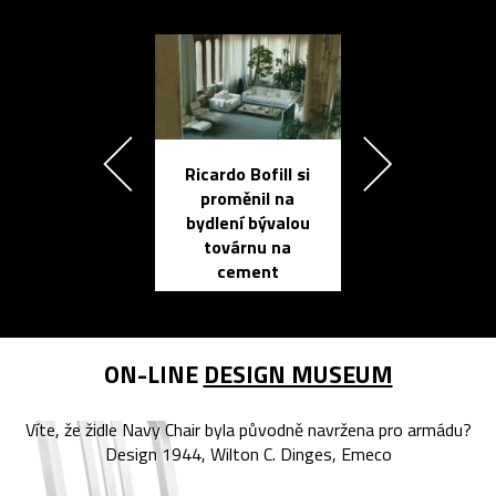
Ricardo Bofill si
Přichází ten
proměnil na
propracovan
bydlení bývalou
elektronic
továrnu na
zápisník
cement
reMarkable
ON-LINE
DESIGN MUSEUM
Víte, že židle Navy Chair byla původně navržena pro armádu?
Design 1944, Wilton C. Dinges, Emeco