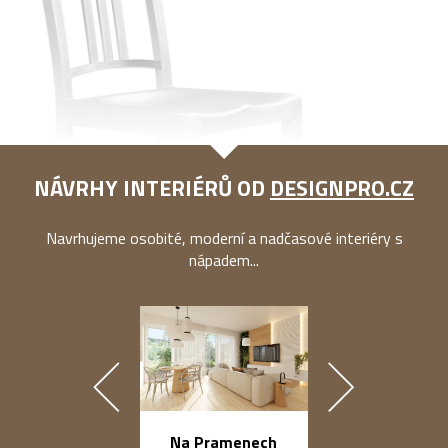
NÁVRHY INTERIÉRŮ OD
DESIGNPRO.CZ
Navrhujeme osobité, moderní a nadčasové interiéry s
nápadem...
náměstí Na Ba
Na Pramenech