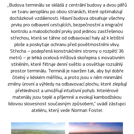
„Budova terminálu se skládá z centrální budovy a dvou pilířů
ve tvaru aeroplánu po obou stranách, které optimalizují
docházkové vzdálenosti. Hlavní budova obsahuje všechny
prvky pro odbavení cestujících, bezpečnostní a imigrační
kontrolu a maloobchodní prvky pod jedinou zastřešenou
střechou, která se táhne od odbavovací haly až k letištní
ploše a poskytuje ochranu před povětrnostními vlivy.
Střecha – podepřená konstrukčními stromy o rozpětí 36
metrů – je lehká ocelová mřížová skořepina s inovativním
stíněním, které filtruje denní světlo a osvětluje rozsáhlý
prostor terminálu. Terminál je navržen tak, aby byl dobře
čitelný v lidském měřítku, a proto jsou v něm minimální
změny úrovní a výhledy na odbavovací plochu, které zlepšují
přehlednost a umožňují intuitivní pohyb. Interiérové
materiály jsou teplé a příjemné a evokují kambodžskou
lidovou slovesnost současným způsobem,“ uvádí zástupci
ateliéru, který vede Norman Foster.