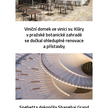
Viniční domek ve vinici sv. Kláry
v pražské botanické zahradě
se dočkal ohleduplné renovace
a přístavby
Snøhetta dokončila Shanghai Grand