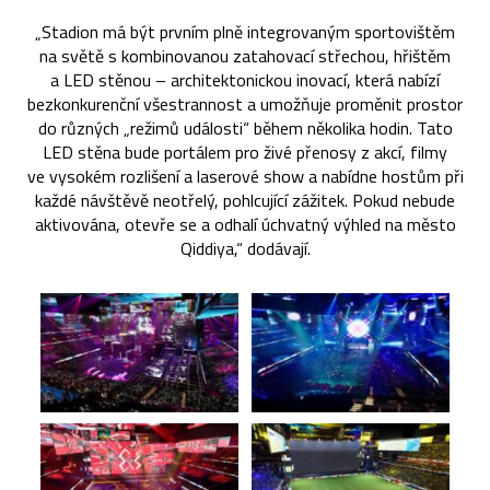
„Stadion má být prvním plně integrovaným sportovištěm
na světě s kombinovanou zatahovací střechou, hřištěm
a LED stěnou – architektonickou inovací, která nabízí
bezkonkurenční všestrannost a umožňuje proměnit prostor
do různých „režimů události“ během několika hodin. Tato
LED stěna bude portálem pro živé přenosy z akcí, filmy
ve vysokém rozlišení a laserové show a nabídne hostům při
každé návštěvě neotřelý, pohlcující zážitek. Pokud nebude
aktivována, otevře se a odhalí úchvatný výhled na město
Qiddiya,“ dodávají.