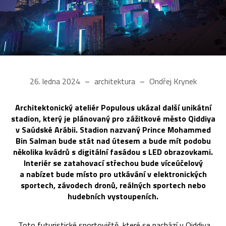
26. ledna 2024
architektura
Ondřej Krynek
Architektonický ateliér Populous ukázal další unikátní
stadion, který je plánovaný pro zážitkové město Qiddiya
v Saúdské Arábii. Stadion nazvaný Prince Mohammed
Bin Salman bude stát nad útesem a bude mít podobu
několika kvádrů s digitální fasádou s LED obrazovkami.
Interiér se zatahovací střechou bude víceúčelový
a nabízet bude místo pro utkávání v elektronických
sportech, závodech dronů, reálných sportech nebo
hudebních vystoupeních.
„Toto futuristické sportoviště, které se nachází v Qiddiya