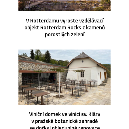
V Rotterdamu vyroste vzdělávací
objekt Rotterdam Rocks z kamenů
porostlých zelení
Viniční domek ve vinici sv. Kláry
v pražské botanické zahradě
se dočkal ohleduplné renovace