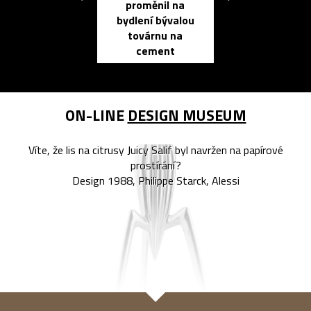
proměnil na
propracovan
bydlení bývalou
elektronic
továrnu na
zápisník
cement
reMarkable
ON-LINE
DESIGN MUSEUM
Víte, že lis na citrusy Juicy Salif byl navržen na papírové
prostírání?
Design 1988, Philippe Starck, Alessi