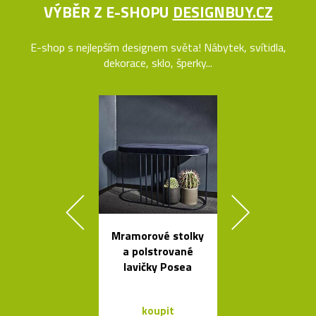
VÝBĚR Z E-SHOPU
DESIGNBUY.CZ
E-shop s nejlepším designem světa! Nábytek, svítidla,
dekorace, sklo, šperky...
Mramorové stolky
Poctivé hlin
a polstrované
věšáky Arro
lavičky Posea
černé a bí
koupit
koupit