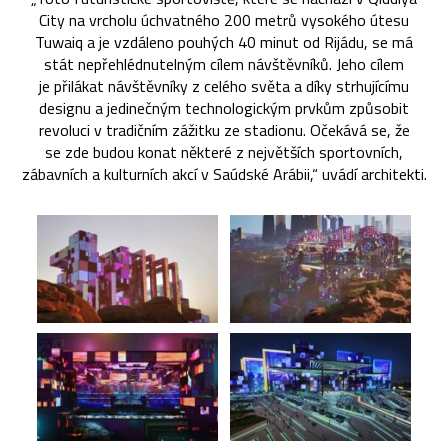
City na vrcholu úchvatného 200 metrů vysokého útesu
Tuwaiq a je vzdáleno pouhých 40 minut od Rijádu, se má
stát nepřehlédnutelným cílem návštěvníků. Jeho cílem
je přilákat návštěvníky z celého světa a díky strhujícímu
designu a jedinečným technologickým prvkům způsobit
revoluci v tradičním zážitku ze stadionu. Očekává se, že
se zde budou konat některé z největších sportovních,
zábavních a kulturních akcí v Saúdské Arábii,“ uvádí architekti.