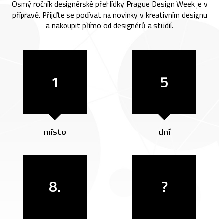
Osmý ročník designérské přehlídky Prague Design Week je v
přípravě. Přijďte se podívat na novinky v kreativním designu
a nakoupit přímo od designérů a studií.
1
5
místo
dní
8.
?