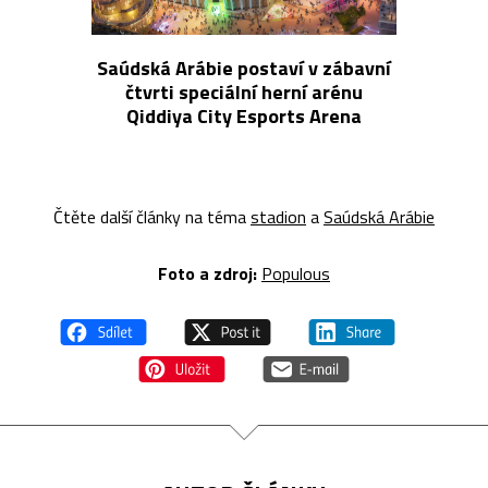
Saúdská Arábie postaví v zábavní
čtvrti speciální herní arénu
Qiddiya City Esports Arena
Čtěte další články na téma
stadion
a
Saúdská Arábie
Foto a z
droj:
Populous