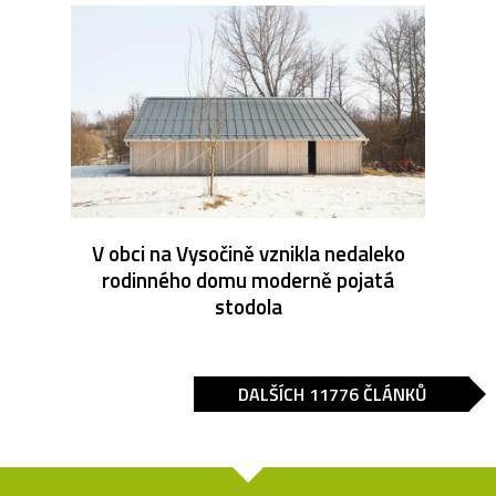
V obci na Vysočině vznikla nedaleko
rodinného domu moderně pojatá
stodola
DALŠÍCH 11776 ČLÁNKŮ