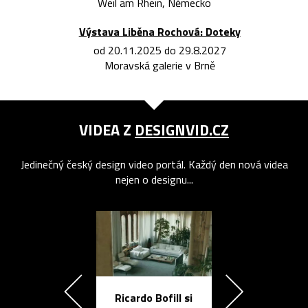
Weil am Rhein, Německo
Výstava Liběna Rochová: Doteky
od 20.11.2025 do 29.8.2027
Moravská galerie v Brně
VIDEA Z
DESIGNVID.CZ
Jedinečný český design video portál. Každý den nová videa
nejen o designu...
Ricardo Bofill si
Přichází ten