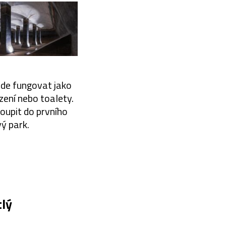
ude fungovat jako
ení nebo toalety.
upit do prvního
ý park.
tlý