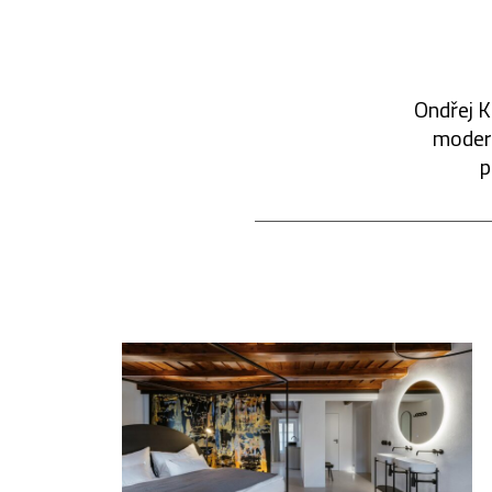
Ondřej K
modern
p