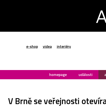
e-shop
videa
interiéry
homepage
události
V Brně se veřejnosti otevír