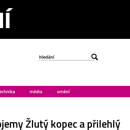
echnika
média
umění
ojemy Žlutý kopec a přilehlý