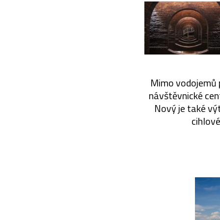
Mimo vodojemů pr
návštěvnické cen
Nový je také v
cihlov