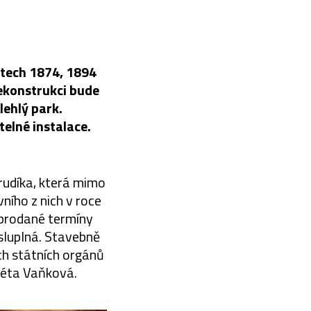
etech 1874, 1894
rekonstrukci bude
lehlý park.
telné instalace.
rudíka, která mimo
vního z nich v roce
yprodané termíny
sluplná. Stavebně
ých státních orgánů
kéta Vaňková.