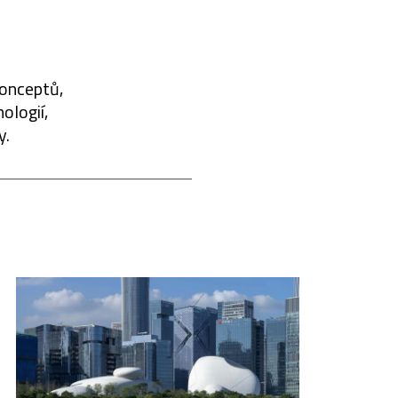
konceptů,
ologií,
y.