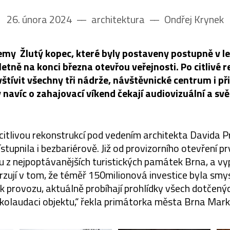
26. února 2024
––
architektura
––
Ondřej Krynek
my Žlutý kopec, které byly postaveny postupně v l
etně na konci března otevřou veřejnosti. Po citlivé 
tívit všechny tři nádrže, návštěvnické centrum i při
navíc o zahajovací víkend čekají audiovizuální a svě
citlivou rekonstrukcí pod vedením architekta Davida P
řístupnila i bezbariérově. Již od provizorního otevření pr
u z nejpoptávanějších turistických památek Brna, a v
vrzují v tom, že téměř 150milionová investice byla smy
 k provozu, aktuálně probíhají prohlídky všech dotčen
kolaudaci objektu,“ řekla primátorka města Brna Mar