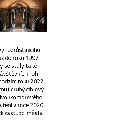
y rozrůstajícího
až do roku 1997.
y se staly také
ávštěvníci mohli
a podzim roku 2022
mu i druhý cihlový
o dvoukomorového
vření v roce 2020
dí zástupci města