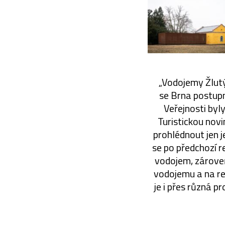
„Vodojemy Žlutý
se Brna postupn
Veřejnosti byl
Turistickou nov
prohlédnout jen j
se po předchozí r
vodojem, zárove
vodojemu a na re
je i přes různá 