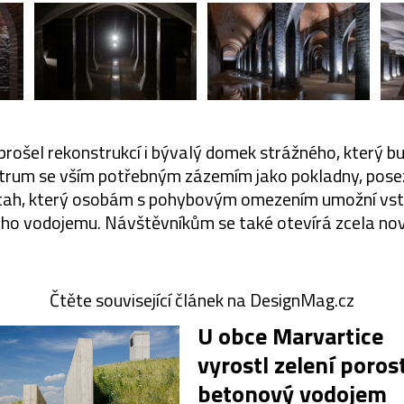
ošel rekonstrukcí i bývalý domek strážného, který b
trum se vším potřebným zázemím jako pokladny, posez
ýtah, který osobám s pohybovým omezením umožní vsto
ého vodojemu. Návštěvníkům se také otevírá zcela nov
Čtěte související článek na DesignMag.cz
U obce Marvartice
vyrostl zelení poros
betonový vodojem