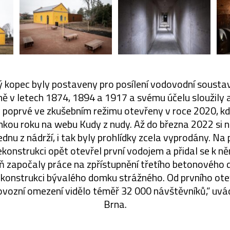
 kopec byly postaveny pro posílení vodovodní soustav
ě v letech 1874, 1894 a 1917 a svému účelu sloužily 
y poprvé ve zkušebním režimu otevřeny v roce 2020, kd
inkou roku na webu Kudy z nudy. Až do března 2022 si n
ednu z nádrží, i tak byly prohlídky zcela vyprodány. N
ekonstrukci opět otevřel první vodojem a přidal se k ně
ň započaly práce na zpřístupnění třetího betonovéh
konstrukci bývalého domku strážného. Od prvního ote
provozní omezení vidělo téměř 32 000 návštěvníků,“ uvá
Brna.