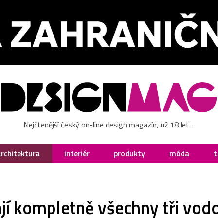
Nejčtenější český on-line design magazín, už 18 let…
architektura
interiér
produkty
móda
t
ají kompletně všechny tři vod