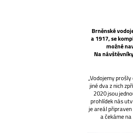
Brněnské vodoje
a 1917, se kompl
možné navš
Na návštěvníky 
„Vodojemy prošly 
jiné dva z nich zp
2020 jsou jedno
prohlídek nás ut
je areál připraven
a čekáme na 