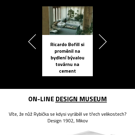
Ricardo Bofill si
Přichází ten
proměnil na
propracovan
bydlení bývalou
elektronic
továrnu na
zápisník
cement
reMarkable
ON-LINE
DESIGN MUSEUM
Víte, že nůž Rybička se kdysi vyráběl ve třech velikostech?
Design 1902, Mikov