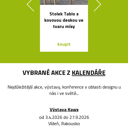
Stolek Tablo s
Nezávadné l
kovovou deskou ve
na vodu od K
tvaru mísy
Rashida
koupit
koupit
VYBRANÉ AKCE Z
KALENDÁŘE
Nejdůležitější akce, výstavy, konference v oblasti designu u
nás i ve světě...
Výstava Kaws
od 3.4.2026 do 27.9.2026
Vídeň, Rakousko