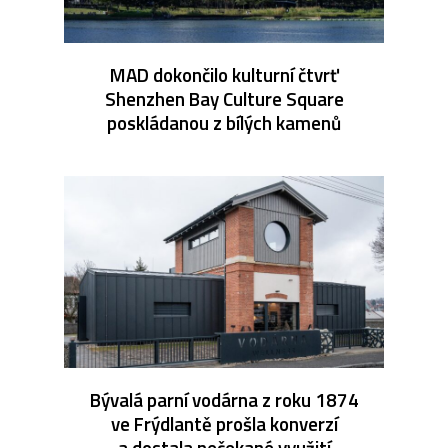
MAD dokončilo kulturní čtvrť
Shenzhen Bay Culture Square
poskládanou z bílých kamenů
Bývalá parní vodárna z roku 1874
ve Frýdlantě prošla konverzí
a dostala nečekané využití