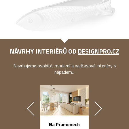
NÁVRHY INTERIÉRŮ OD
DESIGNPRO.CZ
Navrhujeme osobité, moderní a nadčasové interiéry s
nápadem...
náměstí Na Ba
Na Pramenech