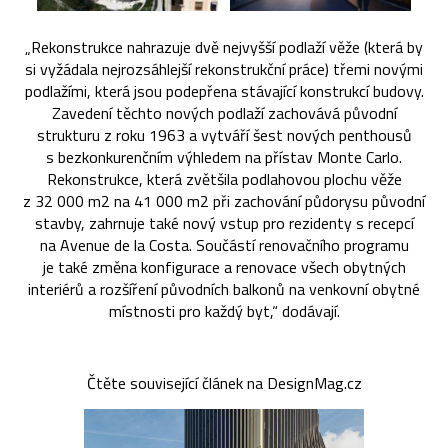
„Rekonstrukce nahrazuje dvě nejvyšší podlaží věže (která by
si vyžádala nejrozsáhlejší rekonstrukční práce) třemi novými
podlažími, která jsou podepřena stávající konstrukcí budovy.
Zavedení těchto nových podlaží zachovává původní
strukturu z roku 1963 a vytváří šest nových penthousů
s bezkonkurenčním výhledem na přístav Monte Carlo.
Rekonstrukce, která zvětšila podlahovou plochu věže
z 32 000 m2 na 41 000 m2 při zachování půdorysu původní
stavby, zahrnuje také nový vstup pro rezidenty s recepcí
na Avenue de la Costa. Součástí renovačního programu
je také změna konfigurace a renovace všech obytných
interiérů a rozšíření původních balkonů na venkovní obytné
místnosti pro každý byt,“ dodávají.
Čtěte související článek na DesignMag.cz