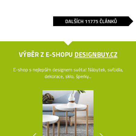
DALŠÍCH 11775 ČLÁNKŮ
VÝBĚR Z E-SHOPU
DESIGNBUY.CZ
E-shop s nejlepším designem světa! Nábytek, svítidla,
dekorace, sklo, šperky...