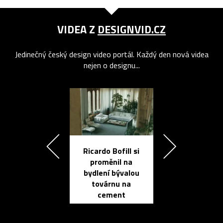
VIDEA Z
DESIGNVID.CZ
Jedinečný český design video portál. Každý den nová videa
nejen o designu...
Ricardo Bofill si
Přichází ten
proměnil na
propracovan
bydlení bývalou
elektronic
továrnu na
zápisník
cement
reMarkable