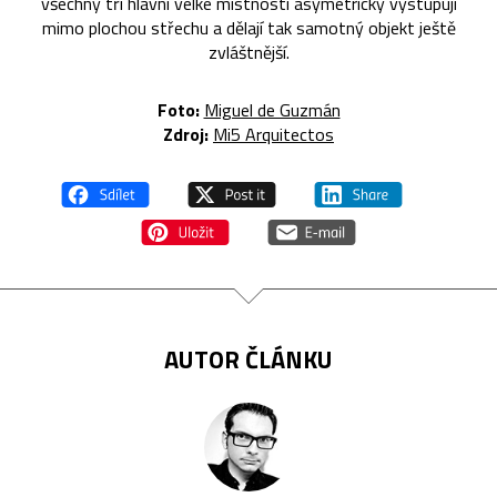
všechny tři hlavní velké místnosti asymetricky vystupují
mimo plochou střechu a dělají tak samotný objekt ještě
zvláštnější.
Foto:
Miguel de Guzmán
Zdroj:
Mi5 Arquitectos
AUTOR ČLÁNKU