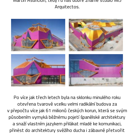
Martín Asunción, tedy i u nás dobře známé studio Mi5
Arquitectos.
Po více jak třech letech byla na sklonku minulého roku
otevřena tvarově vcelku velmi radikální budova za
v přepočtu více jak 61 milionů českých korun, která se svým
působením vymyká běžnému pojetí španělské architektury
a snaží vlastním jazykem přilákat mladé ke komunikaci,
přinést do architektury svěžího ducha i zábavně přetvořit