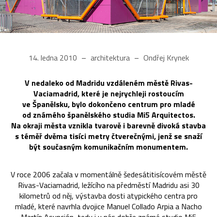
14. ledna 2010
architektura
Ondřej Krynek
V nedaleko od Madridu vzdáleném městě Rivas-
Vaciamadrid, které je nejrychleji rostoucím
ve Španělsku, bylo dokončeno centrum pro mladé
od známého španělského studia Mi5 Arquitectos.
Na okraji města vznikla tvarově i barevně divoká stavba
s téměř dvěma tisíci metry čtverečnými, jenž se snaží
být současným komunikačním monumentem.
V roce 2006 začala v momentálně šedesátitisícovém městě
Rivas-Vaciamadrid, ležícího na předměstí Madridu asi 30
kilometrů od něj, výstavba dosti atypického centra pro
mladé, které navrhla dvojice Manuel Collado Arpia a Nacho