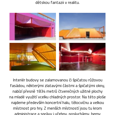
dětskou fantazii v realitu.
Interiér budovy se zalamovanou či špičatou růžovou
fasádou, některými zlatavými částmi a špičatými okny,
nabízí přesně 1834 metrů čtverečných užitné plochy
na mladé využití vcelku chladných prostor. Na této ploše
najdeme především koncertní halu, tělocvičnu a velkou
místnost pro hry. Z menších místností jsou tu krom
administrace a správy i učebny, posluchárny, herny