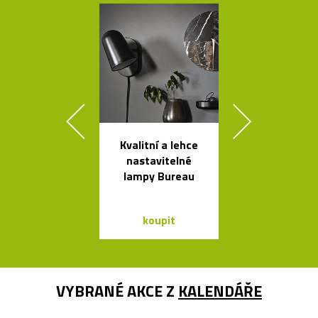
Kvalitní a lehce
České
nastavitelné
minimalisti
lampy Bureau
skleněné vázy
koupit
koupit
VYBRANÉ AKCE Z
KALENDÁŘE