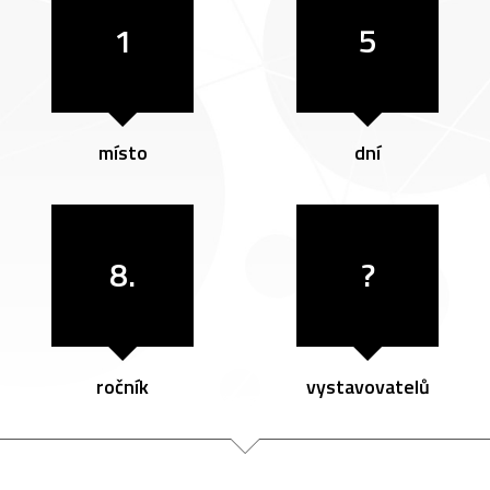
1
5
místo
dní
8.
?
ročník
vystavovatelů