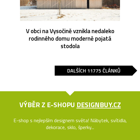
V obci na Vysočině vznikla nedaleko
rodinného domu moderně pojatá
stodola
DALŠÍCH 11775 ČLÁNKŮ
VÝBĚR Z E-SHOPU
DESIGNBUY.CZ
E-shop s nejlepším designem světa! Nábytek, svítidla,
dekorace, sklo, šperky...