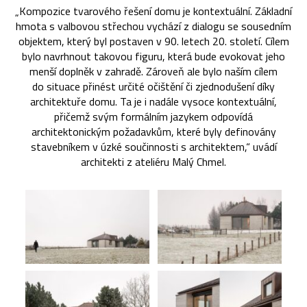
„Kompozice tvarového řešení domu je kontextuální. Základní
hmota s valbovou střechou vychází z dialogu se sousedním
objektem, který byl postaven v 90. letech 20. století. Cílem
bylo navrhnout takovou figuru, která bude evokovat jeho
menší doplněk v zahradě. Zároveň ale bylo naším cílem
do situace přinést určité očištění či zjednodušení díky
architektuře domu. Ta je i nadále vysoce kontextuální,
přičemž svým formálním jazykem odpovídá
architektonickým požadavkům, které byly definovány
stavebníkem v úzké součinnosti s architektem,“ uvádí
architekti z ateliéru Malý Chmel.