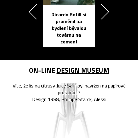
Ricardo Bofill si
Přichází ten
proměnil na
propracovan
bydlení bývalou
elektronic
továrnu na
zápisník
cement
reMarkable
ON-LINE
DESIGN MUSEUM
Víte, že lis na citrusy Juicy Salif byl navržen na papírové
prostírání?
Design 1988, Philippe Starck, Alessi