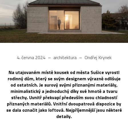
4. června 2024
architektura
Ondřej Krynek
Na utajovaném místě kousek od města Sušice vyrostl
rodinný dům, který se svým designem výrazně odlišuje
od ostatních. Je surový svými přiznanými materiály,
minimalistický a jednoduchý díky své hmotě a tvaru
střechy. Uvnitř překvapí především svou chladností
přiznaných materiálů. Vnitřní dvoupatrová dispozice by
se dala označit jako loftová. Nejpříjemnější jsou některé
detaily.