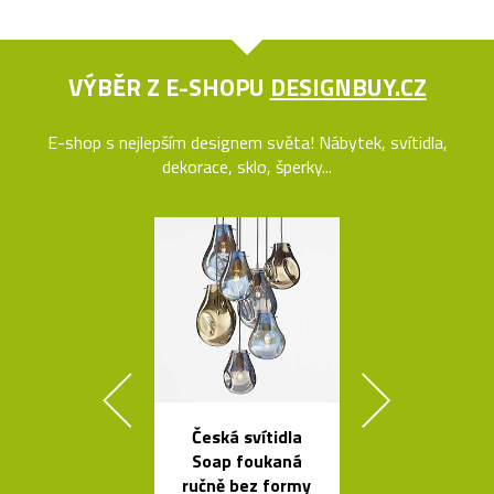
VÝBĚR Z E-SHOPU
DESIGNBUY.CZ
E-shop s nejlepším designem světa! Nábytek, svítidla,
dekorace, sklo, šperky...
Česká svítidla
Kvalitní a l
Soap foukaná
nastavitel
ručně bez formy
lampy Bur