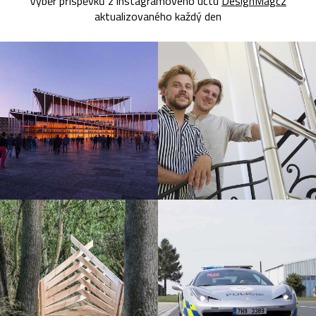
Výběr příspěvků z instagramového účtu
DesignMagcz
aktualizovaného každý den