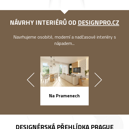
NÁVRHY INTERIÉRŮ OD
DESIGNPRO.CZ
Navrhujeme osobité, moderní a nadčasové interiéry s
nápadem...
náměstí Na Ba
Na Pramenech
DESIGNÉRSKÁ PŘEHLÍDKA
PRAGUE