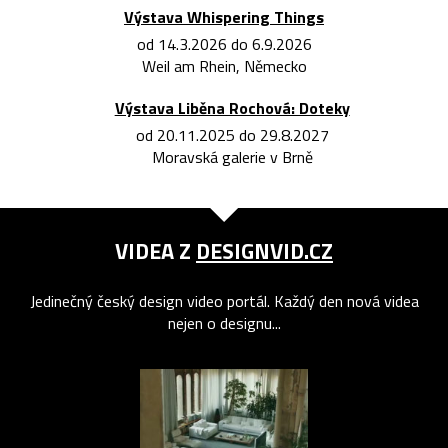
Výstava Whispering Things
od 14.3.2026 do 6.9.2026
Weil am Rhein, Německo
Výstava Liběna Rochová: Doteky
od 20.11.2025 do 29.8.2027
Moravská galerie v Brně
VIDEA Z
DESIGNVID.CZ
Jedinečný český design video portál. Každý den nová videa
nejen o designu...