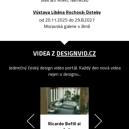
Výstava Liběna Rochová: Doteky
od 20.11.2025 do 29.8.2027
Moravská galerie v Brně
VIDEA Z
DESIGNVID.CZ
Jedinečný český design video portál. Každý den nová videa
nejen o designu...
Ricardo Bofill si
Přichází ten