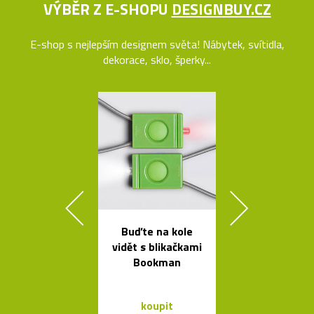
VÝBĚR Z E-SHOPU
DESIGNBUY.CZ
E-shop s nejlepším designem světa! Nábytek, svítidla,
dekorace, sklo, šperky...
Buďte na kole
Načechran
vidět s blikačkami
měkké svíti
Bookman
Cloud od Geh
koupit
koupit