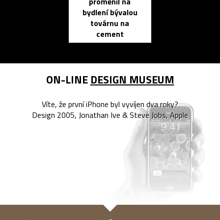
proměnil na
propracovan
bydlení bývalou
elektronic
továrnu na
zápisník
cement
reMarkable
ON-LINE
DESIGN MUSEUM
Víte, že první iPhone byl vyvíjen dva roky?
Design 2005, Jonathan Ive & Steve Jobs, Apple