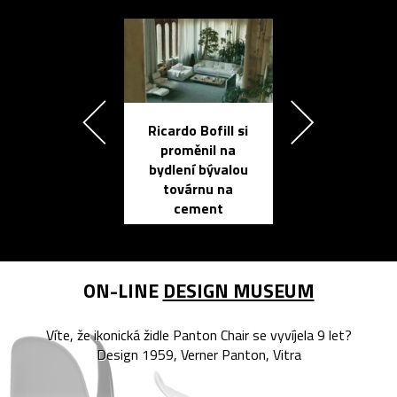
Ricardo Bofill si
Přichází ten
proměnil na
propracovan
bydlení bývalou
elektronic
továrnu na
zápisník
cement
reMarkable
ON-LINE
DESIGN MUSEUM
Víte, že ikonická židle Panton Chair se vyvíjela 9 let?
Design 1959, Verner Panton, Vitra