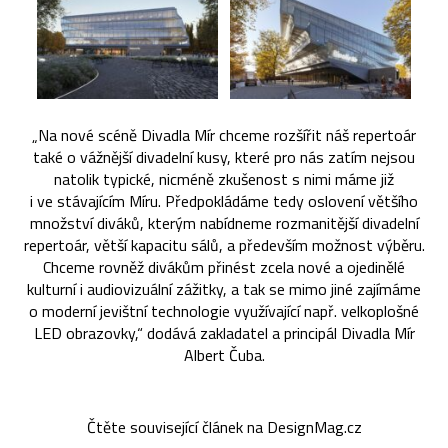
„Na nové scéně Divadla Mír chceme rozšířit náš repertoár
také o vážnější divadelní kusy, které pro nás zatím nejsou
natolik typické, nicméně zkušenost s nimi máme již
i ve stávajícím Míru. Předpokládáme tedy oslovení většího
množství diváků, kterým nabídneme rozmanitější divadelní
repertoár, větší kapacitu sálů, a především možnost výběru.
Chceme rovněž divákům přinést zcela nové a ojedinělé
kulturní i audiovizuální zážitky, a tak se mimo jiné zajímáme
o moderní jevištní technologie využívající např. velkoplošné
LED obrazovky,“ dodává zakladatel a principál Divadla Mír
Albert Čuba.
Čtěte související článek na DesignMag.cz