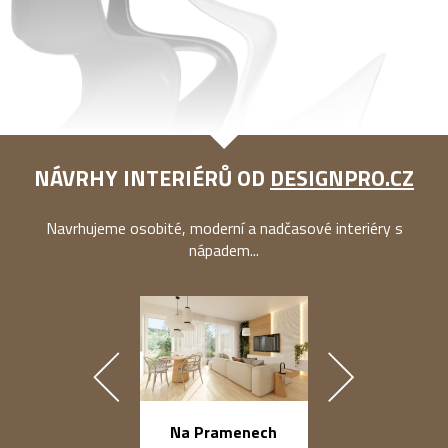
NÁVRHY INTERIÉRŮ OD
DESIGNPRO.CZ
Navrhujeme osobité, moderní a nadčasové interiéry s
nápadem...
náměstí Na Ba
Na Pramenech