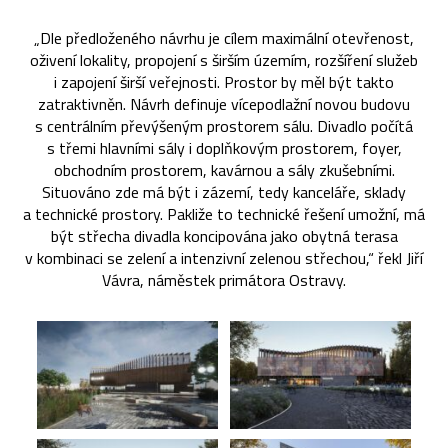
„Dle předloženého návrhu je cílem maximální otevřenost,
oživení lokality, propojení s širším územím, rozšíření služeb
i zapojení širší veřejnosti. Prostor by měl být takto
zatraktivněn. Návrh definuje vícepodlažní novou budovu
s centrálním převýšeným prostorem sálu. Divadlo počítá
s třemi hlavními sály i doplňkovým prostorem, foyer,
obchodním prostorem, kavárnou a sály zkušebními.
Situováno zde má být i zázemí, tedy kanceláře, sklady
a technické prostory. Pakliže to technické řešení umožní, má
být střecha divadla koncipována jako obytná terasa
v kombinaci se zelení a intenzivní zelenou střechou,“ řekl Jiří
Vávra, náměstek primátora Ostravy.