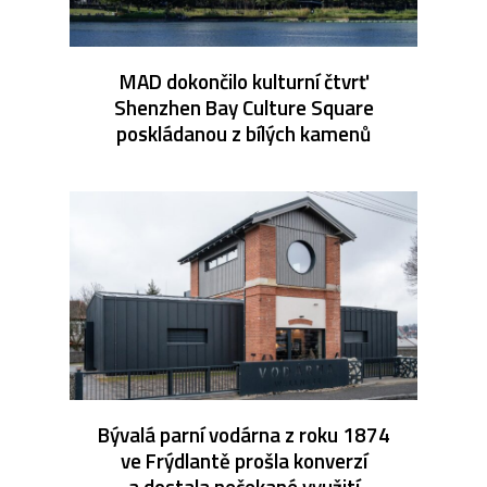
MAD dokončilo kulturní čtvrť
Shenzhen Bay Culture Square
poskládanou z bílých kamenů
Bývalá parní vodárna z roku 1874
ve Frýdlantě prošla konverzí
a dostala nečekané využití