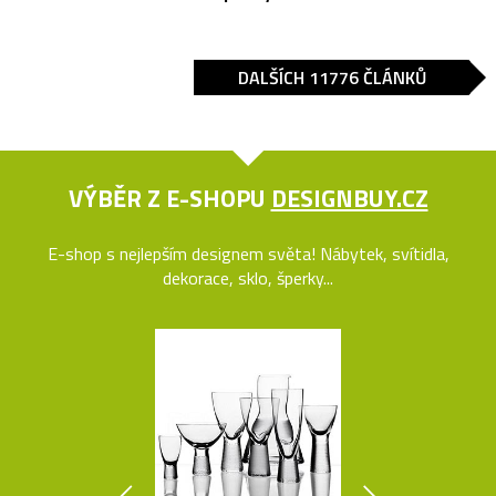
DALŠÍCH 11776 ČLÁNKŮ
VÝBĚR Z E-SHOPU
DESIGNBUY.CZ
E-shop s nejlepším designem světa! Nábytek, svítidla,
dekorace, sklo, šperky...