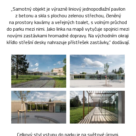
„Samotný objekt je výrazně liniový jednopodlažní pavilon
z betonu a skla s plochou zelenou střechou, členěný
na prostory kavárny a veřejných toalet, s volným průchod
do parku mezi nimi. Jako linka na mapě vytyčuje spojnici mezi
novými zastávkami hromadné dopravy. Na východním okraji
křídlo střešní desky nahrazuje přístřešek zastávky,“ dodávají.
Celkový styl vstupu do parku je na světové úrovni.