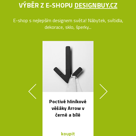
VÝBĚR Z E-SHOPU
DESIGNBUY.CZ
E-shop s nejlepším designem světa! Nábytek, svítidla,
dekorace, sklo, šperky...
Poctivé hliníkové
Elegantn
věšáky Arrow v
květináč
černé a bílé
Botanique 
kovovém pod
koupit
koupit