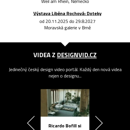
Weil am Rhein, Německo
Výstava Liběna Rochová: Doteky
od 20.11.2025 do 29.8.2027
Moravská galerie v Brně
VIDEA Z
DESIGNVID.CZ
Jedinečný český design video portál. Každý den nová videa
nejen o designu...
Ricardo Bofill si
Přichází ten