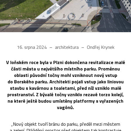
16. srpna 2024
architektura
Ondřej Krynek
V loňském roce byla v Plzni dokončena revitalizace malé
části města u největšího místního parku. Proměnou
oblasti původní točny mohl vzniknout nový vstup
do Borského parku. Architekti pojali vstup jako liniovou
stavbu s kavárnou a toaletami, před níž vzniklo malé
prostranství. Z bývalé točny vzniklo rezavé torzo kolejí,
na které ještě budou umístěny platformy s vyřazených
vagónů.
„Nový objekt tvoří bránu do parku, předěl mezi městem
a zelení. Dlážděný prostor před objektem tak kontrastuje