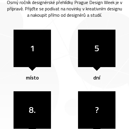
Osmý ročník designérské přehlídky Prague Design Week je v
přípravě. Přijďte se podívat na novinky v kreativním designu
a nakoupit přímo od designérů a studií.
1
5
místo
dní
8.
?