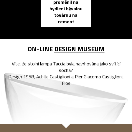
proměnil na
propracovan
bydlení bývalou
elektronic
továrnu na
zápisník
cement
reMarkable
ON-LINE
DESIGN MUSEUM
Víte, že stolní lampa Taccia byla navrhována jako svítící
socha?
Design 1958, Achille Castiglioni a Pier Giacomo Castiglioni,
Flos