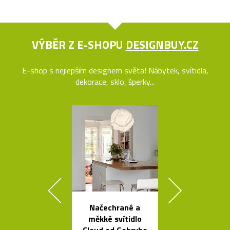
VÝBĚR Z E-SHOPU
DESIGNBUY.CZ
E-shop s nejlepším designem světa! Nábytek, svítidla,
dekorace, sklo, šperky...
Načechrané a
Buďte na k
měkké svítidlo
vidět s blika