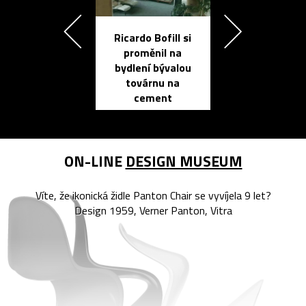
Ricardo Bofill si
Přichází ten
proměnil na
propracovan
bydlení bývalou
elektronic
továrnu na
zápisník
cement
reMarkable
ON-LINE
DESIGN MUSEUM
Víte, že ikonická židle Panton Chair se vyvíjela 9 let?
Design 1959, Verner Panton, Vitra