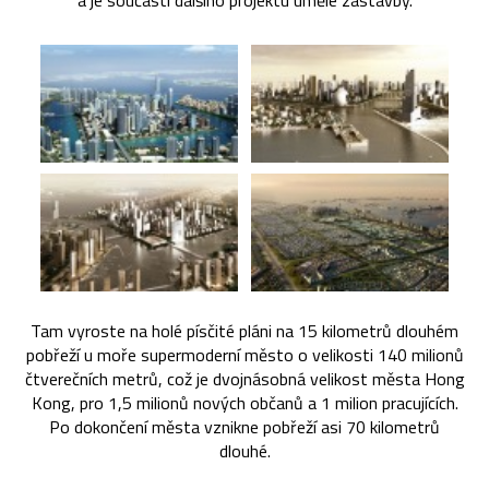
a je součástí dalšího projektu umělé zástavby.
Tam vyroste na holé písčité pláni na 15 kilometrů dlouhém
pobřeží u moře supermoderní město o velikosti 140 milionů
čtverečních metrů, což je dvojnásobná velikost města Hong
Kong, pro 1,5 milionů nových občanů a 1 milion pracujících.
Po dokončení města vznikne pobřeží asi 70 kilometrů
dlouhé.