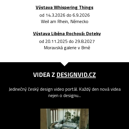
Výstava Whispering Things
od 14.3.2026 do 6.9.2026
Weil am Rhein, Německo
Výstava Liběna Rochová: Doteky
od 20.11.2025 do 29.8.2027
Moravská galerie v Brně
VIDEA Z
DESIGNVID.CZ
Jedinečný český design video portál. Každý den nová videa
nejen o designu...