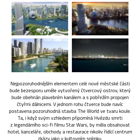
Nejpozoruhodnějším elementem celé nové městské části
bude bezesporu uměle vytvořený čtvercový ostrov, který
bude obehnán plavebním kanálem a s pobřežím propojen
čtyřmi dálnicemi. V jednom rohu čtverce bude navíc
postavena pozoruhodná stavba The World ve tvaru koule.
Ta, i když svým vzhledem připomíná Hvězdu smrti
z legendárního sci-fi filmu Star Wars, by měla obsahovat
hotel, kanceláře, obchody a restaurace nikoliv řídící centrum
zkázy jako v kultovním snímku.