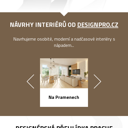
NÁVRHY INTERIÉRŮ OD
DESIGNPRO.CZ
Navrhujeme osobité, moderní a nadčasové interiéry s
nápadem...
náměstí Na Ba
Na Pramenech