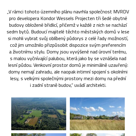
„V rámci tohoto územního plánu navrhla společnost MVRDV
pro developera Kondor Wessels Projecten tři šedé obytné
budovy obložené břidlicí, přičemž v každé z nich se nachází
sedm bytů. Budoucí majitelé těchto městských domů v lese
si mohli vybrat svůj oblíbený půdorys z celé řady možností,
což jim umožnilo přizpůsobit dispozice svým preferencím
a životnímu stylu. Domy jsou vyvýšené nad úrovní terénu,
s malou vyčnívající palubou, která jako by se vznášela nad
lesní půdou. Venkovní prostor domů je minimálně uzavřený:
domy nemají zahradu, ale naopak intimní spojení s okolními
lesy, s velkými společnými prostory mezi domy na přední
i zadní straně budov,“ uvádí architekti.