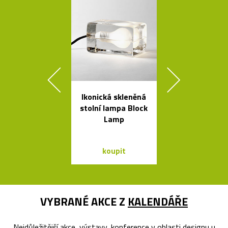
Ikonická skleněná
Závěsná
stolní lampa Block
bambuso
Lamp
svítidla Bamb
dvou tvare
koupit
koupit
VYBRANÉ AKCE Z
KALENDÁŘE
Nejdůležitější akce, výstavy, konference v oblasti designu u