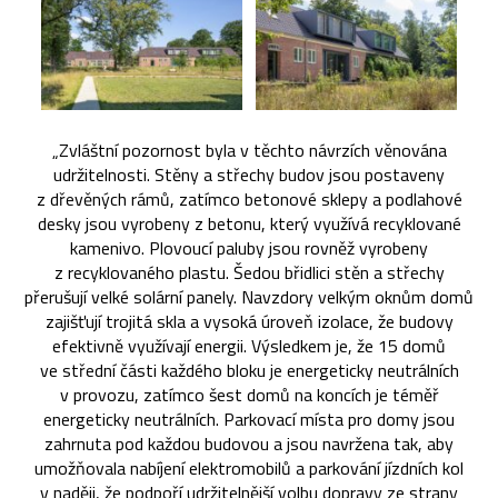
„Zvláštní pozornost byla v těchto návrzích věnována
udržitelnosti. Stěny a střechy budov jsou postaveny
z dřevěných rámů, zatímco betonové sklepy a podlahové
desky jsou vyrobeny z betonu, který využívá recyklované
kamenivo. Plovoucí paluby jsou rovněž vyrobeny
z recyklovaného plastu. Šedou břidlici stěn a střechy
přerušují velké solární panely. Navzdory velkým oknům domů
zajišťují trojitá skla a vysoká úroveň izolace, že budovy
efektivně využívají energii. Výsledkem je, že 15 domů
ve střední části každého bloku je energeticky neutrálních
v provozu, zatímco šest domů na koncích je téměř
energeticky neutrálních. Parkovací místa pro domy jsou
zahrnuta pod každou budovou a jsou navržena tak, aby
umožňovala nabíjení elektromobilů a parkování jízdních kol
v naději, že podpoří udržitelnější volbu dopravy ze strany