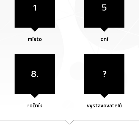
1
5
místo
dní
8.
?
ročník
vystavovatelů