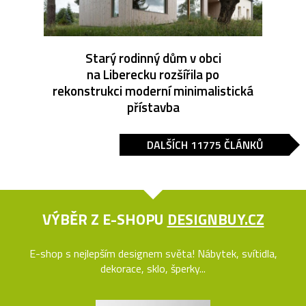
Starý rodinný dům v obci
na Liberecku rozšířila po
rekonstrukci moderní minimalistická
přístavba
DALŠÍCH 11775 ČLÁNKŮ
VÝBĚR Z E-SHOPU
DESIGNBUY.CZ
E-shop s nejlepším designem světa! Nábytek, svítidla,
dekorace, sklo, šperky...