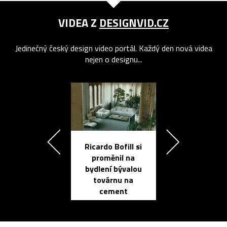
VIDEA Z
DESIGNVID.CZ
Jedinečný český design video portál. Každý den nová videa
nejen o designu...
Ricardo Bofill si
Přichází ten
proměnil na
propracovan
bydlení bývalou
elektronic
továrnu na
zápisník
cement
reMarkable