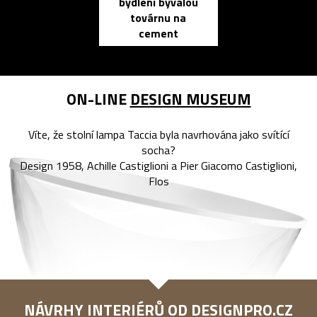
bydlení bývalou
elektronic
továrnu na
zápisník
cement
reMarkable
ON-LINE
DESIGN MUSEUM
Víte, že stolní lampa Taccia byla navrhována jako svítící
socha?
Design 1958, Achille Castiglioni a Pier Giacomo Castiglioni,
Flos
NÁVRHY INTERIÉRŮ OD
DESIGNPRO.CZ