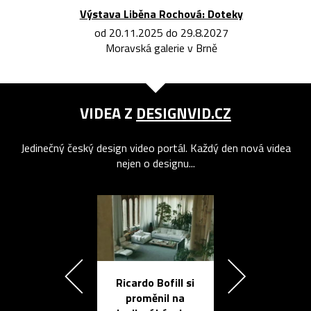
Výstava Liběna Rochová: Doteky
od 20.11.2025 do 29.8.2027
Moravská galerie v Brně
VIDEA Z
DESIGNVID.CZ
Jedinečný český design video portál. Každý den nová videa
nejen o designu...
Ricardo Bofill si
Přichází ten
proměnil na
propracovan