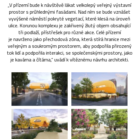
„V přízemí bude k návštěvě lákat velkolepý veřejný výstavní
prostor s průhlednými fasádami. Nad ním se bude vznášet
vyvýšené náměstí pokryté vegetací, které klesá na úroveň
ulice. Korunou komplexu je zakřivený žlutý objem obsahující
tři podlaží, přístřešek pro různé akce. Celé přízemí
je navrženo jako přechodová zóna, která stírá hranice mezi
veřejným a soukromým prostorem, aby podpořila přirozený
tok lidí a podpořila interakci, se společenskými prostory, jako
je kavárna a čítárna,“ uvádí k vítěznému návrhu architekti.