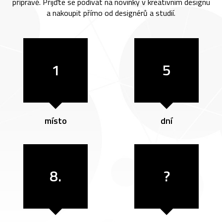
přípravě. Přijďte se podívat na novinky v kreativním designu
a nakoupit přímo od designérů a studií.
1
5
místo
dní
8.
?