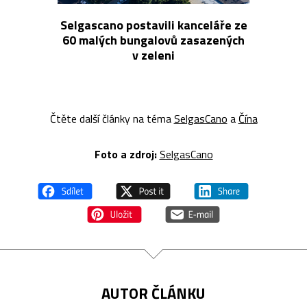
Selgascano postavili kanceláře ze
60 malých bungalovů zasazených
v zeleni
Čtěte další články na téma
SelgasCano
a
Čína
Foto a z
droj:
SelgasCano
AUTOR ČLÁNKU