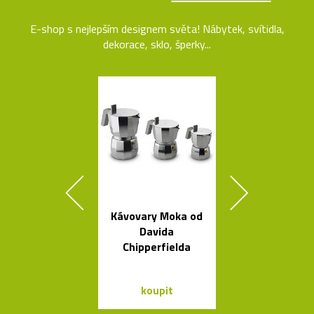
E-shop s nejlepším designem světa! Nábytek, svítidla,
dekorace, sklo, šperky...
Kávovary Moka od
Kolekce čes
Davida
svítidel ze s
Chipperfielda
dřeva Muff
koupit
koupit