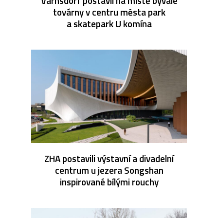
Varnsdorf postavil na místě bývalé
továrny v centru města park
a skatepark U komína
ZHA postavili výstavní a divadelní
centrum u jezera Songshan
inspirované bílými rouchy