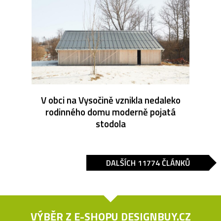
V obci na Vysočině vznikla nedaleko
rodinného domu moderně pojatá
stodola
DALŠÍCH 11774 ČLÁNKŮ
VÝBĚR Z E-SHOPU
DESIGNBUY.CZ