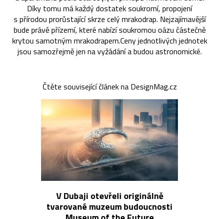
Díky tomu má každý dostatek soukromí, propojení
s přírodou prorůstající skrze celý mrakodrap. Nejzajímavější
bude právě přízemí, které nabízí soukromou oázu částečně
krytou samotným mrakodrapem.Ceny jednotlivých jednotek
jsou samozřejmě jen na vyžádání a budou astronomické.
Čtěte související článek na DesignMag.cz
V Dubaji otevřeli originálně
tvarované muzeum budoucnosti
Museum of the Future