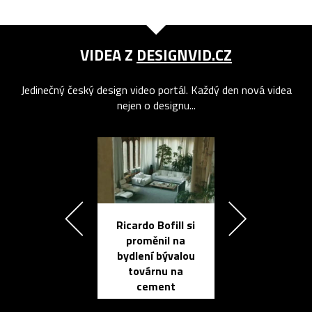
VIDEA Z
DESIGNVID.CZ
Jedinečný český design video portál. Každý den nová videa
nejen o designu...
Ricardo Bofill si
Přichází ten
proměnil na
propracovan
bydlení bývalou
elektronic
továrnu na
zápisník
cement
reMarkable