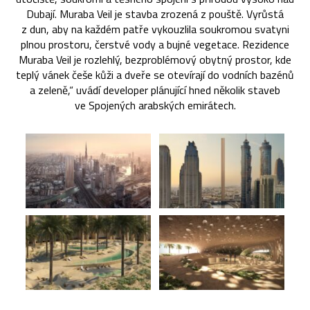
Dubají. Muraba Veil je stavba zrozená z pouště. Vyrůstá
z dun, aby na každém patře vykouzlila soukromou svatyni
plnou prostoru, čerstvé vody a bujné vegetace. Rezidence
Muraba Veil je rozlehlý, bezproblémový obytný prostor, kde
teplý vánek češe kůži a dveře se otevírají do vodních bazénů
a zeleně,“ uvádí developer plánující hned několik staveb
ve Spojených arabských emirátech.