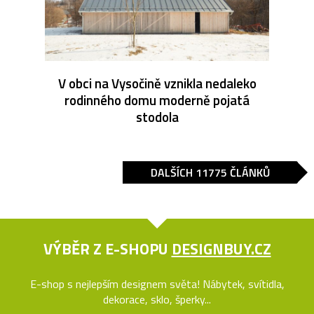
V obci na Vysočině vznikla nedaleko
rodinného domu moderně pojatá
stodola
DALŠÍCH 11775 ČLÁNKŮ
VÝBĚR Z E-SHOPU
DESIGNBUY.CZ
E-shop s nejlepším designem světa! Nábytek, svítidla,
dekorace, sklo, šperky...