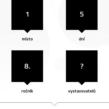
1
5
místo
dní
8.
?
ročník
vystavovatelů