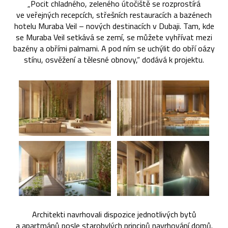
„Pocit chladného, zeleného útočiště se rozprostírá
ve veřejných recepcích, střešních restauracích a bazénech
hotelu Muraba Veil – nových destinacích v Dubaji. Tam, kde
se Muraba Veil setkává se zemí, se můžete vyhřívat mezi
bazény a obřími palmami. A pod ním se uchýlit do obří oázy
stínu, osvěžení a tělesné obnovy,“ dodává k projektu.
Architekti navrhovali dispozice jednotlivých bytů
a apartmánů posle starobylých principů navrhování domů.