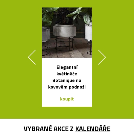
Elegantní
Ikonická skl
květináče
stolní lampa 
Botanique na
Lamp
kovovém podnoži
koupit
koupit
VYBRANÉ AKCE Z
KALENDÁŘE