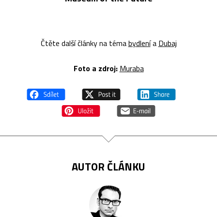
Čtěte další články na téma
bydlení
a
Dubaj
Foto a z
droj:
Muraba
AUTOR ČLÁNKU