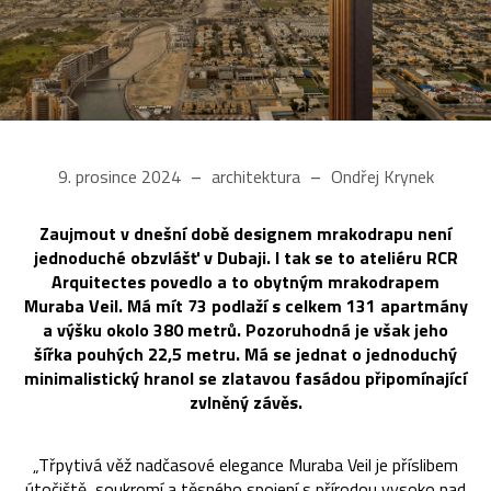
9. prosince 2024
architektura
Ondřej Krynek
Zaujmout v dnešní době designem mrakodrapu není
jednoduché obzvlášť v Dubaji. I tak se to ateliéru RCR
Arquitectes povedlo a to obytným mrakodrapem
Muraba Veil. Má mít 73 podlaží s celkem 131 apartmány
a výšku okolo 380 metrů. Pozoruhodná je však jeho
šířka pouhých 22,5 metru. Má se jednat o jednoduchý
minimalistický hranol se zlatavou fasádou připomínající
zvlněný závěs.
„Třpytivá věž nadčasové elegance Muraba Veil je příslibem
útočiště, soukromí a těsného spojení s přírodou vysoko nad