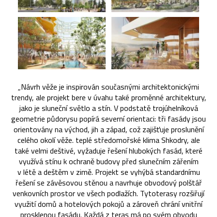
„Návrh věže je inspirován současnými architektonickými
trendy, ale projekt bere v úvahu také proměnné architektury,
jako je sluneční světlo a stín. V podstatě trojúhelníková
geometrie půdorysu popírá severní orientaci: tři fasády jsou
orientovány na východ, jih a západ, což zajišťuje proslunění
celého okolí věže. teplé středomořské klima Shkodry, ale
také velmi deštivé, vyžaduje řešení hlubokých fasád, které
využívá stínu k ochraně budovy před slunečním zářením
v létě a deštěm v zimě. Projekt se vyhýbá standardnímu
řešení se závěsovou stěnou a navrhuje obvodový polštář
venkovních prostor ve všech podlažích. Tytoterasy rozšiřují
využití domů a hotelových pokojů a zároveň chrání vnitřní
prosklenou fasádu. Každá z teras má po svém obvodu