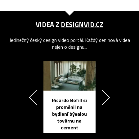
VIDEA Z
DESIGNVID.CZ
Jedinečný český design video portál. Každý den nová videa
nejen o designu...
Ricardo Bofill si
Přichází ten
proměnil na
propracovan
bydlení bývalou
elektronic
továrnu na
zápisník
cement
reMarkable