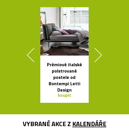
Prémiové italské
Ručně vyro
polstrované
dřevěné soš
postele od
Dánska
Bontempi Letti
Design
koupit
koupit
VYBRANÉ AKCE Z
KALENDÁŘE