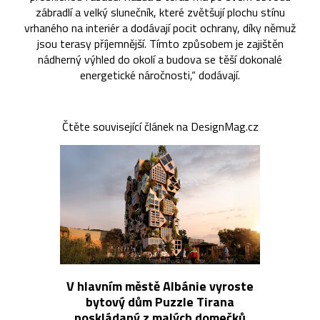
zábradlí a velký slunečník, které zvětšují plochu stínu
vrhaného na interiér a dodávají pocit ochrany, díky němuž
jsou terasy příjemnější. Tímto způsobem je zajištěn
nádherný výhled do okolí a budova se těší dokonalé
energetické náročnosti,“ dodávají.
Čtěte související článek na DesignMag.cz
V hlavním městě Albánie vyroste
bytový dům Puzzle Tirana
poskládaný z malých domečků