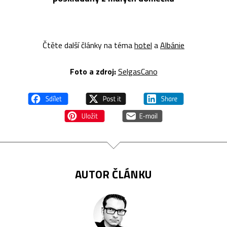
Čtěte další články na téma
hotel
a
Albánie
Foto a z
droj:
SelgasCano
AUTOR ČLÁNKU