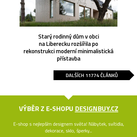
Starý rodinný dům v obci
na Liberecku rozšířila po
rekonstrukci moderní minimalistická
přístavba
DALŠÍCH 11774 ČLÁNKŮ
VÝBĚR Z E-SHOPU
DESIGNBUY.CZ
E-shop s nejlepším designem světa! Nábytek, svítidla,
dekorace, sklo, šperky...