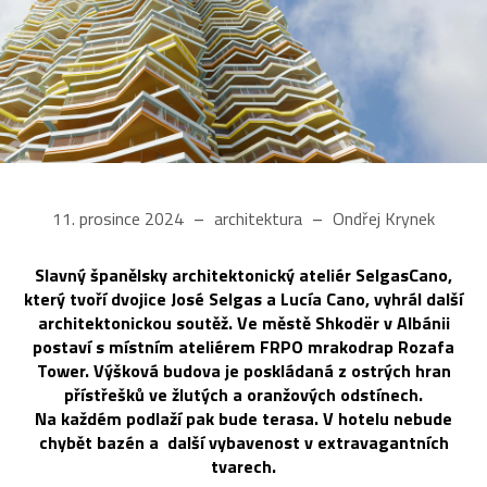
11. prosince 2024
architektura
Ondřej Krynek
Slavný španělsky architektonický ateliér SelgasCano,
který tvoří dvojice José Selgas a Lucía Cano, vyhrál další
architektonickou soutěž. Ve městě Shkodër v Albánii
postaví s místním ateliérem FRPO mrakodrap Rozafa
Tower. Výšková budova je poskládaná z ostrých hran
přístřešků ve žlutých a oranžových odstínech.
Na každém podlaží pak bude terasa. V hotelu nebude
chybět bazén a další vybavenost v extravagantních
tvarech.