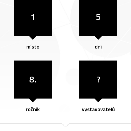
1
5
místo
dní
8.
?
ročník
vystavovatelů