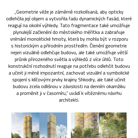
„Geometrie věže je záměrně rozkolísaná, aby opticky
odlehčila její objem a vytvořila řadu dynamických fasád, které
reagují na okolní výhledy. Tato fragmentace také umožňuje
plynulejší začlenění do městského měřítka a zabraňuje
vnímání monolitické hmoty, která by mohla být v rozporu
s historickým a přírodním prostředím. Členění geometrie
nejen vizuálně odlehčuje budovu, ale také umožňuje větší
průnik přirozeného světla a výhledů z více úhlů. Toto
konstrukční rozhodnutí reaguje na potřebu odlehčit budovu
a učinit ji méně impozantní, zachovat vizuální a symbolické
spojení s klíčovými prvky krajiny Shkodry, ale také učinit
budovu zcela odlišnou v závislosti na denním okamžiku
a proměnit ji v časomíru,“ uvádí k vítěznému návrhu
architekti.