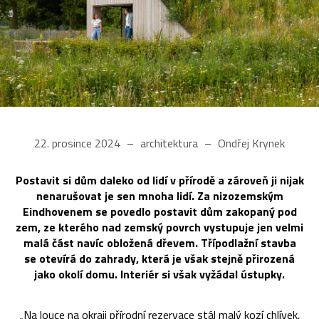
22. prosince 2024
architektura
Ondřej Krynek
Postavit si dům daleko od lidí v přírodě a zároveň ji nijak
nenarušovat je sen mnoha lidí. Za nizozemským
Eindhovenem se povedlo postavit dům zakopaný pod
zem, ze kterého nad zemský povrch vystupuje jen velmi
malá část navíc obložená dřevem. Třípodlažní stavba
se otevírá do zahrady, která je však stejně přirozená
jako okolí domu. Interiér si však vyžádal ústupky.
„Na louce na okraji přírodní rezervace stál malý kozí chlívek,