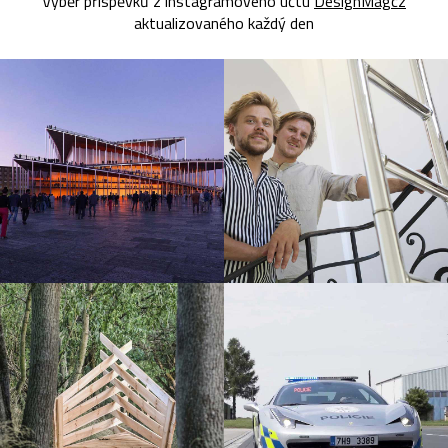
Výběr příspěvků z instagramového účtu
DesignMagcz
aktualizovaného každý den