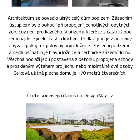
Architektům se povedlo ukrýt celý dům pod zem. Zásadním
ústupkem bylo pohodlí při propojení jednotlivých obytných
zón, což není pro každého. V přízemí, které je z části již pod
zemí najdete jídelní část a kuchyni. Podlaží pod je z poloviny
obývací pokoj a z poloviny první ložnice. Poslední podzemní
a nejhlubší patro je hlavní ložnice a technické zázemí domu.
Všechna podlaží jsou postavena z betonu, propojena schody
a proskleným výtahem pro jednu nebo maximálně dvě osoby.
Celková užitná plocha domu je 170 metrů čtverečních.
Čtěte související článek na DesignMag.cz