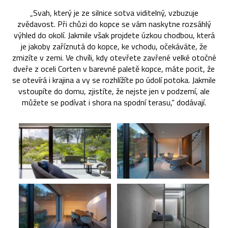
„Svah, který je ze silnice sotva viditelný, vzbuzuje
zvědavost. Při chůzi do kopce se vám naskytne rozsáhlý
výhled do okolí. Jakmile však projdete úzkou chodbou, která
je jakoby zaříznutá do kopce, ke vchodu, očekáváte, že
zmizíte v zemi. Ve chvíli, kdy otevřete zavřené velké otočné
dveře z oceli Corten v barevné paletě kopce, máte pocit, že
se otevírá i krajina a vy se rozhlížíte po údolí potoka. Jakmile
vstoupíte do domu, zjistíte, že nejste jen v podzemí, ale
můžete se podívat i shora na spodní terasu,“ dodávají.