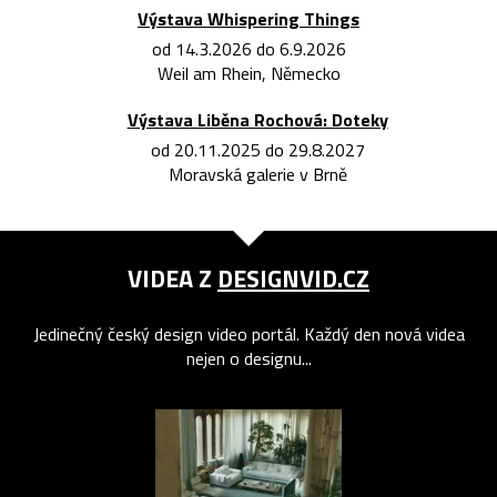
Výstava Whispering Things
od 14.3.2026 do 6.9.2026
Weil am Rhein, Německo
Výstava Liběna Rochová: Doteky
od 20.11.2025 do 29.8.2027
Moravská galerie v Brně
VIDEA Z
DESIGNVID.CZ
Jedinečný český design video portál. Každý den nová videa
nejen o designu...