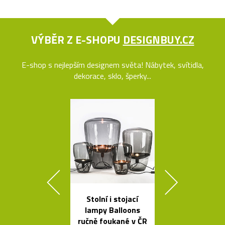
VÝBĚR Z E-SHOPU
DESIGNBUY.CZ
E-shop s nejlepším designem světa! Nábytek, svítidla,
dekorace, sklo, šperky...
Stolní i stojací
Mramorové s
lampy Balloons
a polstrov
ručně foukané v ČR
lavičky Po