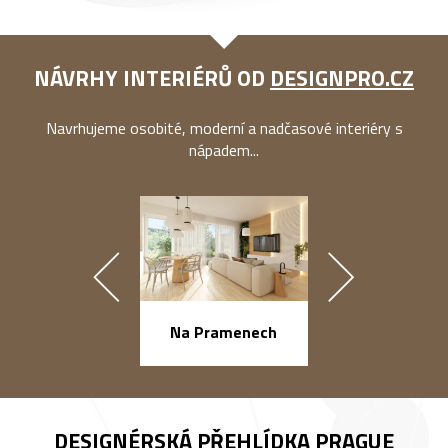
NÁVRHY INTERIÉRŮ OD
DESIGNPRO.CZ
Navrhujeme osobité, moderní a nadčasové interiéry s
nápadem...
náměstí Na Ba
Na Pramenech
DESIGNÉRSKÁ PŘEHLÍDKA
PRAGUE