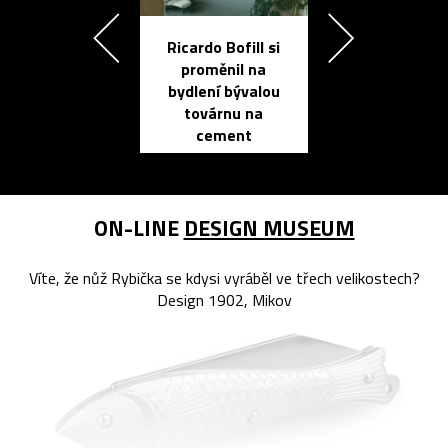
Ricardo Bofill si
Přichází ten
proměnil na
propracovan
bydlení bývalou
elektronic
továrnu na
zápisník
cement
reMarkable
ON-LINE
DESIGN MUSEUM
Víte, že nůž Rybička se kdysi vyráběl ve třech velikostech?
Design 1902, Mikov