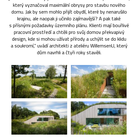
který vyznačoval maximální obrysy pro stavbu nového
domu. Jak by sem mohlo přijít obydlí, které by nenarušilo
krajinu, ale naopak ji učinilo zajímavější? A pak také
s přísnými požadavky územního plánu. Klienti mají bouřlivé
pracovní prostředí a chtěli pro svůj domov překvapivý
design, kde si mohou užívat přírody a uchýlit se do klidu
a soukromí,“ uvádí architekti z ateliéru WillemsenU, který
dům navrhli a čtyři roky stavěli.