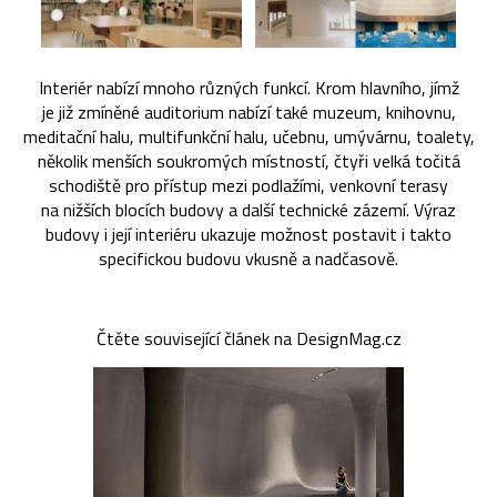
Interiér nabízí mnoho různých funkcí. Krom hlavního, jímž
je již zmíněné auditorium nabízí také muzeum, knihovnu,
meditační halu, multifunkční halu, učebnu, umývárnu, toalety,
několik menších soukromých místností, čtyři velká točitá
schodiště pro přístup mezi podlažími, venkovní terasy
na nižších blocích budovy a další technické zázemí. Výraz
budovy i její interiéru ukazuje možnost postavit i takto
specifickou budovu vkusně a nadčasově.
Čtěte související článek na DesignMag.cz