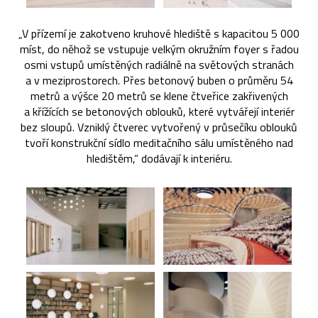
„V přízemí je zakotveno kruhové hlediště s kapacitou 5 000
míst, do něhož se vstupuje velkým okružním foyer s řadou
osmi vstupů umístěných radiálně na světových stranách
a v meziprostorech. Přes betonový buben o průměru 54
metrů a výšce 20 metrů se klene čtveřice zakřivených
a křížících se betonových oblouků, které vytvářejí interiér
bez sloupů. Vzniklý čtverec vytvořený v průsečíku oblouků
tvoří konstrukční sídlo meditačního sálu umístěného nad
hledištěm,“ dodávají k interiéru.