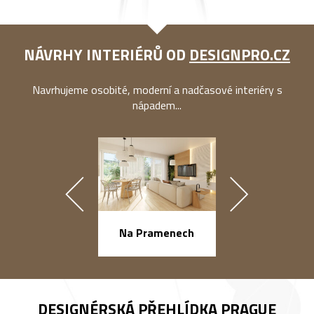
NÁVRHY INTERIÉRŮ OD
DESIGNPRO.CZ
Navrhujeme osobité, moderní a nadčasové interiéry s
nápadem...
náměstí Na Ba
Na Pramenech
DESIGNÉRSKÁ PŘEHLÍDKA
PRAGUE