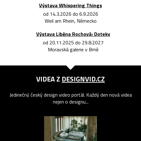
Výstava Whispering Things
od 14.3.2026 do 6.9.2026
Weil am Rhein, Německo
Výstava Liběna Rochová: Doteky
od 20.11.2025 do 29.8.2027
Moravská galerie v Brně
VIDEA Z
DESIGNVID.CZ
Jedinečný český design video portál. Každý den nová videa
nejen o designu...