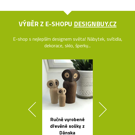
VÝBĚR Z E-SHOPU
DESIGNBUY.CZ
E-shop s nejlepším designem světa! Nábytek, svítidla,
dekorace, sklo, šperky...
Ručně vyrobené
Svítící mrak 
dřevěné sošky z
XL od Fran
Dánska
Gehryho