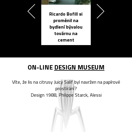
Ricardo Bofill si
Přichází ten
proměnil na
propracovan
bydlení bývalou
elektronic
továrnu na
zápisník
cement
reMarkable
ON-LINE
DESIGN MUSEUM
Víte, že lis na citrusy Juicy Salif byl navržen na papírové
prostírání?
Design 1988, Philippe Starck, Alessi