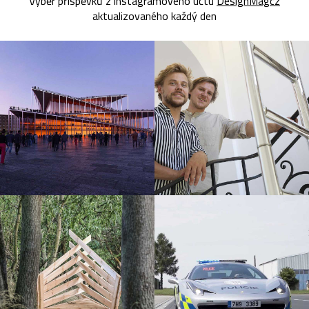
Výběr příspěvků z instagramového účtu
DesignMagcz
aktualizovaného každý den