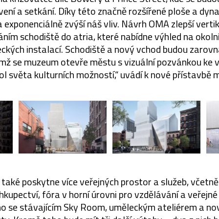
vení a setkání. Díky této značně rozšířené ploše a dyn
exponenciálně zvýší náš vliv. Návrh OMA zlepší vertiká
áním schodiště do atria, které nabídne výhled na okoln
eckých instalací. Schodiště a nový vchod budou zarovn
čímž se muzeum otevře městu s vizuální pozvánkou ke 
ol světa kulturních možností,“ uvádí k nové přístavbě
aké poskytne více veřejných prostor a služeb, včetně 
ihkupectví, fóra v horní úrovni pro vzdělávání a veřejn
o se stávajícím Sky Room, uměleckým ateliérem a no