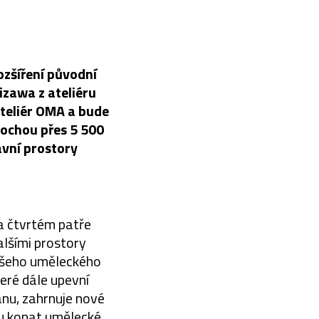
ozšíření původní
izawa z ateliéru
teliér OMA a bude
lochou přes 5 500
vní prostory
a čtvrtém patře
alšími prostory
našeho uměleckého
eré dále upevní
nu, zahrnuje nové
ou konat umělecké