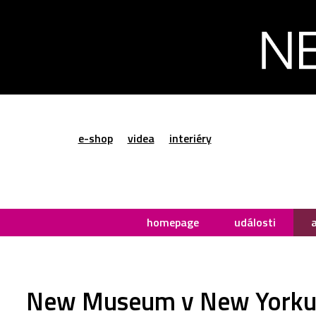
e-shop
videa
interiéry
homepage
události
New Museum v New Yorku s