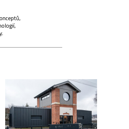
konceptů,
ologií,
y.