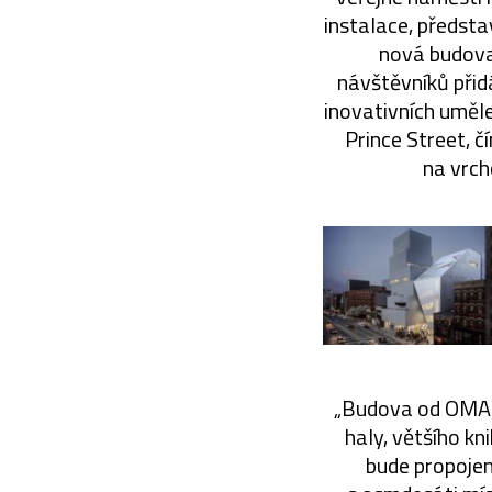
instalace, předsta
nová budova 
návštěvníků přid
inovativních uměl
Prince Street, 
na vrch
„Budova od OMA t
haly, většího kn
bude propojen