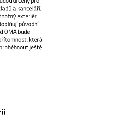
budou určeny pro
kladů a kanceláří.
dnotný exteriér
doplňují původní
 od OMA bude
přítomnost, která
 proběhnout ještě
ii