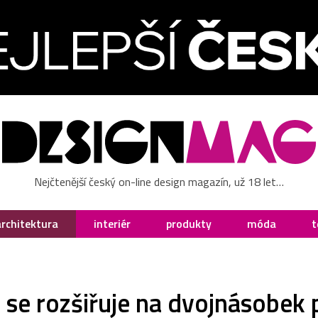
Nejčtenější český on-line design magazín, už 18 let…
architektura
interiér
produkty
móda
t
e rozšiřuje na dvojnásobek p