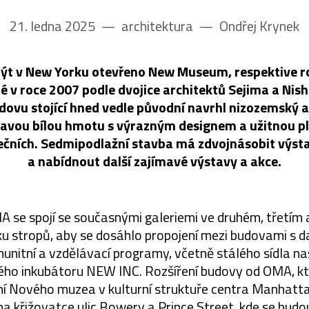
21. ledna 2025
––
architektura
––
Ondřej Krynek
být v New Yorku otevřeno New Museum, respektive r
 v roce 2007 podle dvojice architektů Sejima a Nish
ovu stojící hned vedle původní navrhl nizozemský a
mavou bílou hmotu s výrazným designem a užitnou p
ečních. Sedmipodlažní stavba má zdvojnásobit výsta
a nabídnout další zajímavé výstavy a akce.
 se spojí se současnými galeriemi ve druhém, třetím 
ku stropů, aby se dosáhlo propojení mezi budovami s d
unitní a vzdělávací programy, včetně stálého sídla 
ého inkubátoru NEW INC. Rozšíření budovy od OMA, kt
ní Nového muzea v kulturní struktuře centra Manhatta
na křižovatce ulic Bowery a Prince Street, kde se bud