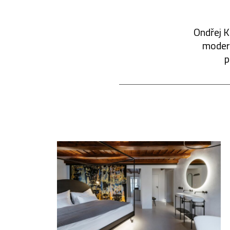
Ondřej K
modern
p