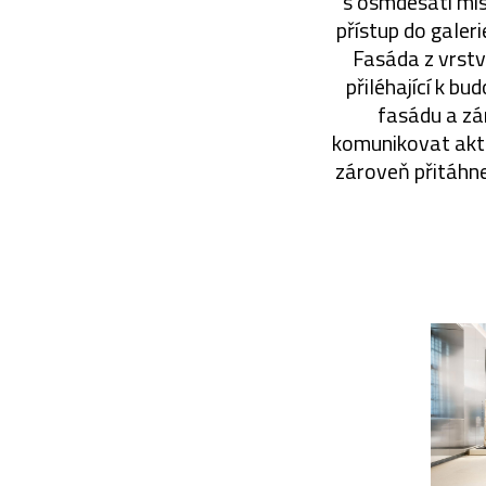
s osmdesáti mís
přístup do galeri
Fasáda z vrstv
přiléhající k b
fasádu a zá
komunikovat akti
zároveň přitáhne