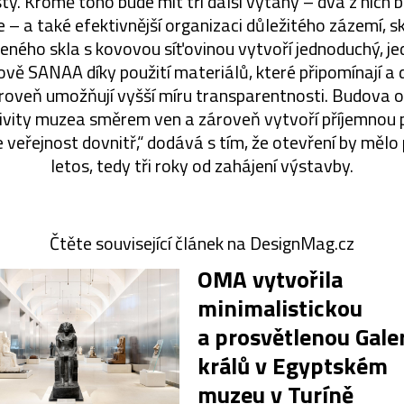
ty. Kromě toho bude mít tři další výtahy – dva z nich 
e – a také efektivnější organizaci důležitého zázemí, s
eného skla s kovovou síťovinou vytvoří jednoduchý, je
udově SANAA díky použití materiálů, které připomínají a 
roveň umožňují vyšší míru transparentnosti. Budova
vity muzea směrem ven a zároveň vytvoří příjemnou 
 veřejnost dovnitř,“ dodává s tím, že otevření by mělo
letos, tedy tři roky od zahájení výstavby.
Čtěte související článek na DesignMag.cz
OMA vytvořila
minimalistickou
a prosvětlenou Galer
králů v Egyptském
muzeu v Turíně