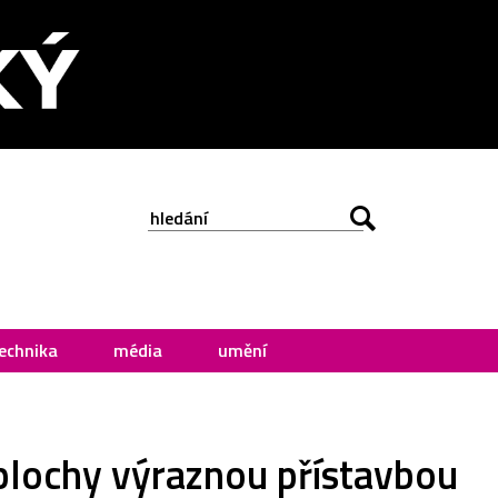
echnika
média
umění
lochy výraznou přístavbou