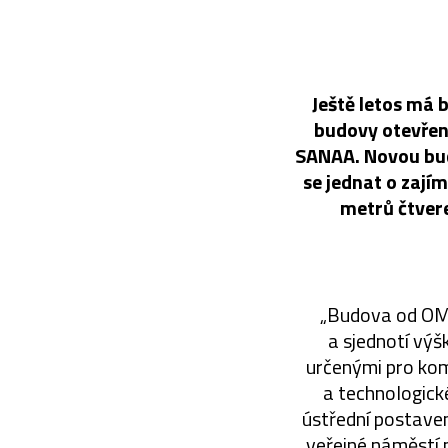
Ještě letos má 
budovy otevřené
SANAA. Novou bud
se jednat o zají
metrů čtver
„Budova od OMA
a sjednotí výš
určenými pro kom
a technologick
ústřední postave
veřejné náměstí 