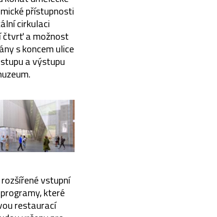
amické přístupnosti
lní cirkulaci
í čtvrť a možnost
ány s koncem ulice
vstupu a výstupu
 muzeum.
rozšířené vstupní
é programy, které
vou restaurací